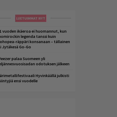
LUETUIMMAT NYT
1 vuoden ikäeroa ei huomannut, kun
uomirockin legenda tanssi kuin
lohopea-räppäri konsanaan – tällainen
li Jytäkesä Go-Go
eezer palaa Suomeen yli
eljännesvuosisadan odotuksen jälkeen
ärimetallifestivaali Hyvinkäällä julkisti
iintyjiä ensi vuodelle