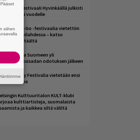
. Pääset
ärimetallifestivaali Hyvinkäällä julkisti
e
iintyjiä ensi vuodelle
ytäkesä Go-Go -festivaalia vietettiin
n siihen
uraavalla
elsingin Suvilahdessa – katso
uvagalleria täältä
eezer palaa Suomeen yli
eljännesvuosisadan odotuksen jälkeen
ampere City Festivalia vietetään ensi
äytäntömme
iikonloppuna
elsingin Kulttuuritalon KULT-klubi
arjoaa kulttiartisteja, suomalaista
saamista ja kaikkea siltä väliltä