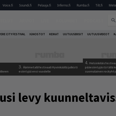
Voice.fi
Soundi.fi
Pelaaja.fi
Inferno.fi
Rumba.fi
Tilt.fi
Metel
TELUT
ARVIOT
LIVE
KOLUMNIT
PODCAST
ERE CITY FESTIVAL
IGNOSTOT
KEIKAT
UUTUUSBIISIT
UUTUUSVIDEOT
K
4.
Helsinkiläisfestiva
3.
Äärimetallifestivaali Hyvinkäällä julkisti
pääesiintyjästä tällä k
älkeen
esiintyjiä ensi vuodelle
suomalainen rockyhty
usi levy kuunneltavi