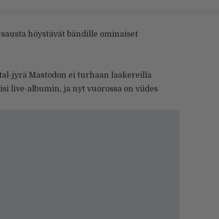
austa höystävät bändille ominaiset
l-jyrä Mastodon ei turhaan laakereilla
isi
live-albumin
, ja nyt vuorossa on viides