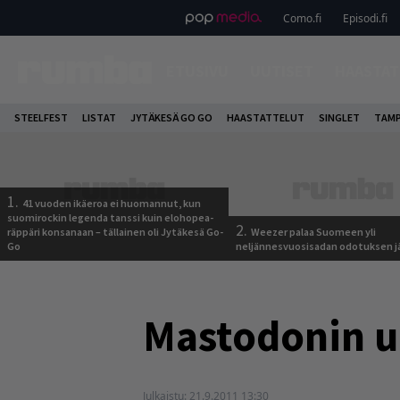
Como.fi
Episodi.fi
ETUSIVU
UUTISET
HAASTAT
STEELFEST
LISTAT
JYTÄKESÄ GO GO
HAASTATTELUT
SINGLET
TAMP
1.
41 vuoden ikäeroa ei huomannut, kun
suomirockin legenda tanssi kuin elohopea-
2.
räppäri konsanaan – tällainen oli Jytäkesä Go-
Weezer palaa Suomeen yli
Go
neljännesvuosisadan odotuksen j
Mastodonin u
Julkaistu:
21.9.2011 13:30