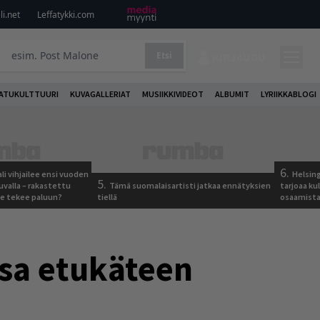
i.net
Leffatykki.com
Etsi
KIRJAUDU
ATUKULTTUURI
KUVAGALLERIAT
MUSIIKKIVIDEOT
ALBUMIT
LYRIIKKABLOGI
6.
ali vihjailee ensi vuoden
Helsing
5.
uvalla – rakastettu
Tämä suomalaisartisti jatkaa ennätyksien
tarjoaa ku
e tekee paluun?
tiellä
osaamista j
ssa etukäteen