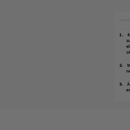
4
s
e
o
W
n
Ä
es