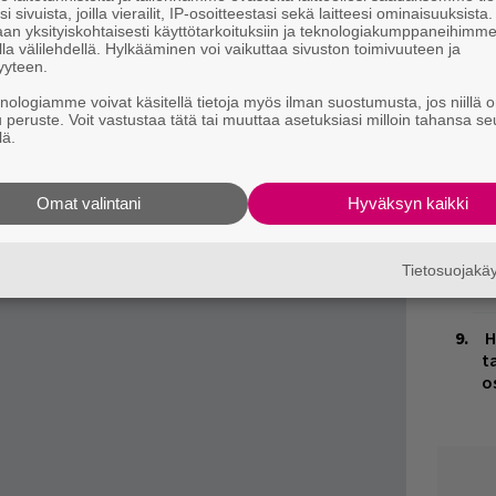
i sivuista, joilla vierailit, IP-osoitteestasi sekä laitteesi ominaisuuksista
Ä
an yksityiskohtaisesti käyttötarkoituksiin ja teknologiakumppaneihimm
 muuta voi odottaa yhtyeeltä, jonka
es
la välilehdellä. Hylkääminen voi vaikuttaa sivuston toimivuuteen ja
yyteen.
muun muassa
tämä video
?
J
knologiamme voivat käsitellä tietoja myös ilman suostumusta, jos niillä o
u peruste. Voit vastustaa tätä tai muuttaa asetuksiasi milloin tahansa se
H
lä.
k
W
Omat valintani
Hyväksyn kaikki
n
T
Tietosuojak
v
H
t
o