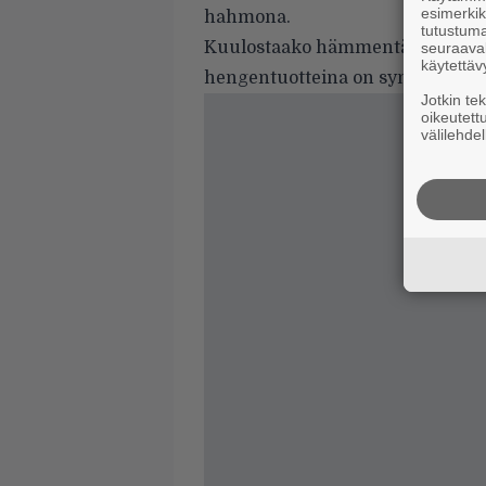
esimerkiks
hahmona.
tutustuma
Kuulostaako hämmentävältä? Mitä
seuraaval
käytettäv
hengentuotteina on syntynyt 
Jotkin te
oikeutett
välilehdel