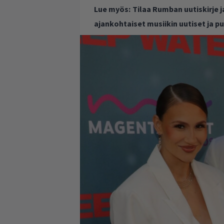
Lue myös:
Tilaa Rumban uutiskirje 
ajankohtaiset musiikin uutiset ja 