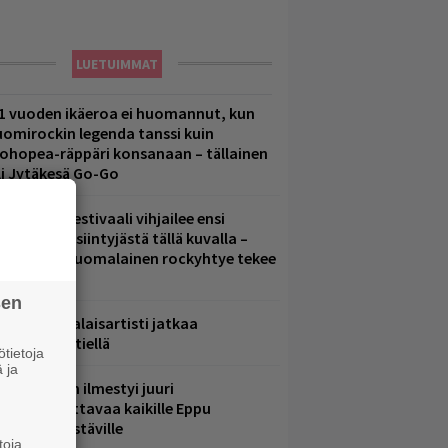
LUETUIMMAT
1 vuoden ikäeroa ei huomannut, kun
uomirockin legenda tanssi kuin
lohopea-räppäri konsanaan – tällainen
li Jytäkesä Go-Go
elsinkiläisfestivaali vihjailee ensi
uoden pääesiintyjästä tällä kuvalla –
akastettu suomalainen rockyhtye tekee
aluun?
sen
ämä suomalaisartisti jatkaa
nnätyksien tiellä
tietoja
 ja
le Areenaan ilmestyi juuri
akkokatsottavaa kaikille Eppu
ormaalin ystäville
toja