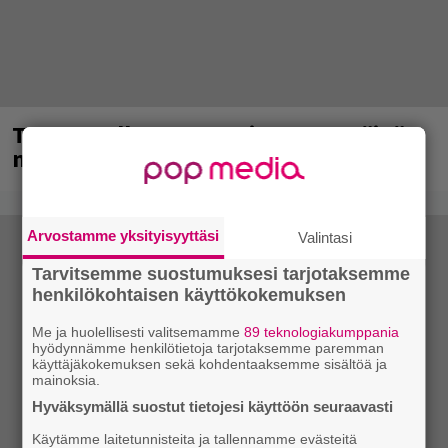
Tampereella sunnuntaina superpäivä –
nämä artistit mukana
Arvostamme yksityisyyttäsi
Valintasi
Tarvitsemme suostumuksesi tarjotaksemme
henkilökohtaisen käyttökokemuksen
Me ja huolellisesti valitsemamme
89 teknologiakumppania
hyödynnämme henkilötietoja tarjotaksemme paremman
käyttäjäkokemuksen sekä kohdentaaksemme sisältöä ja
mainoksia.
Hyväksymällä suostut tietojesi käyttöön seuraavasti
Käytämme laitetunnisteita ja tallennamme evästeitä