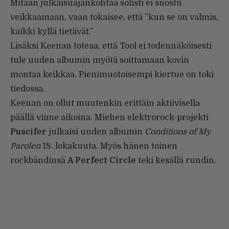
Mitään julkaisuajankohtaa solisti ei suostu
veikkaamaan, vaan tokaisee, että ”kun se on valmis,
kaikki kyllä tietävät.”
Lisäksi Keenan toteaa, että Tool ei todennäköisesti
tule uuden albumin myötä soittamaan kovin
montaa keikkaa. Pienimuotoisempi kiertue on toki
tiedossa.
Keenan on ollut muutenkin erittäin aktiivisella
päällä viime aikoina. Miehen elektrorock-projekti
Puscifer
julkaisi uuden albumin
Conditions of My
Parolen
18. lokakuuta. Myös hänen toinen
rockbändinsä
A Perfect Circle
teki kesällä rundin.