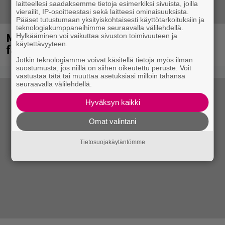
laitteellesi saadaksemme tietoja esimerkiksi sivuista, joilla
vierailit, IP-osoitteestasi sekä laitteesi ominaisuuksista.
Pääset tutustumaan yksityiskohtaisesti käyttötarkoituksiin ja
teknologiakumppaneihimme seuraavalla välilehdellä.
Mainioita uutisia Remu Aaltosen
Hylkääminen voi vaikuttaa sivuston toimivuuteen ja
käytettävyyteen.
faneille
Jotkin teknologiamme voivat käsitellä tietoja myös ilman
suostumusta, jos niillä on siihen oikeutettu peruste. Voit
vastustaa tätä tai muuttaa asetuksiasi milloin tahansa
seuraavalla välilehdellä.
Hyväksyn kaikki
Omat valintani
Tietosuojakäytäntömme