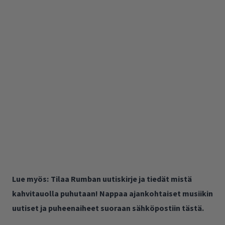
Lue myös:
Tilaa Rumban uutiskirje ja tiedät mistä
kahvitauolla puhutaan! Nappaa ajankohtaiset musiikin
uutiset ja puheenaiheet suoraan sähköpostiin tästä.