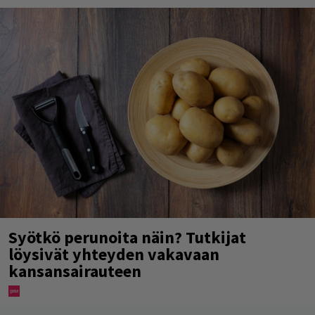
Syötkö perunoita näin? Tutkijat
löysivät yhteyden vakavaan
kansansairauteen