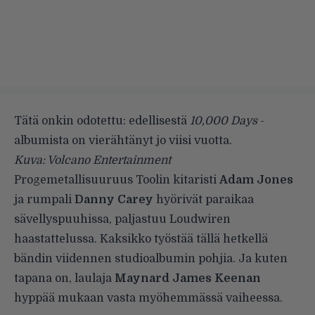
Tätä onkin odotettu: edellisestä
10,000 Days
-
albumista on vierähtänyt jo viisi vuotta.
Kuva: Volcano Entertainment
Progemetallisuuruus
Toolin
kitaristi
Adam Jones
ja rumpali
Danny Carey
hyörivät paraikaa
sävellyspuuhissa, paljastuu
Loudwiren
haastattelussa
. Kaksikko työstää tällä hetkellä
bändin viidennen studioalbumin pohjia. Ja kuten
tapana on, laulaja
Maynard James Keenan
hyppää mukaan vasta myöhemmässä vaiheessa.