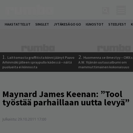
HAASTATTELUT
SINGLET
JYTÄKESÄ GO GO
IGNOSTOT
STEELFEST
K
1.
2.
Laittomasta graffitista kiinni jäänyt Paavo
Huomenna se ilmestyy – CMX:s
Arhinmäki jälleen spraypullo kädessä – näitä
A.W. Yrjänän uutuusalbumi om
puolueita ei kiinnosta
mammuttimainen kokonaisuus
Maynard James Keenan: ”Tool
työstää parhaillaan uutta levyä”
Julkaistu:
29.10.2011 17:00