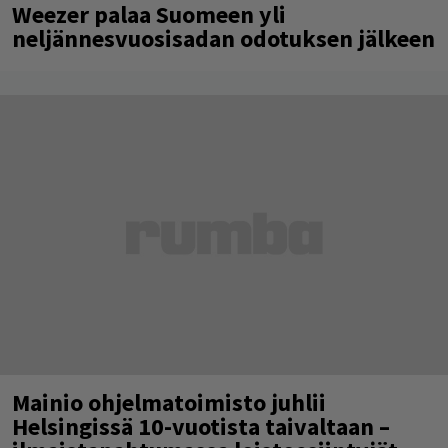
Weezer palaa Suomeen yli
neljännesvuosisadan odotuksen jälkeen
Mainio ohjelmatoimisto juhlii
Helsingissä 10-vuotista taivaltaan –