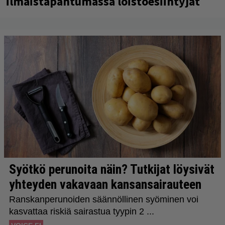
ilmaistapahtumassa loistoesiintyjät