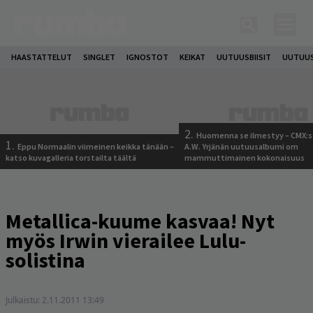
HAASTATTELUT
SINGLET
IGNOSTOT
KEIKAT
UUTUUSBIISIT
UUTUUS
2.
Huomenna se ilmestyy – CMX:s
1.
Eppu Normaalin viimeinen keikka tänään –
A.W. Yrjänän uutuusalbumi om
katso kuvagalleria torstailta täältä
mammuttimainen kokonaisuus
Metallica-kuume kasvaa! Nyt
myös Irwin vierailee Lulu-
solistina
Julkaistu:
2.11.2011 13:49