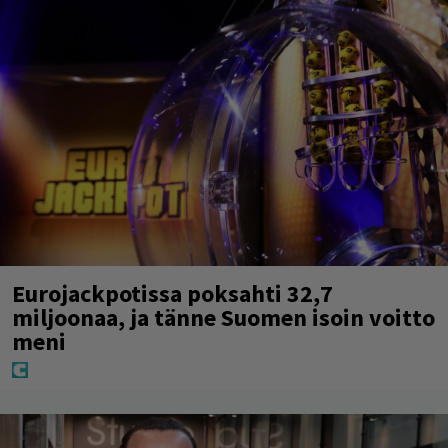
Eurojackpotissa poksahti 32,7
miljoonaa, ja tänne Suomen isoin voitto
meni