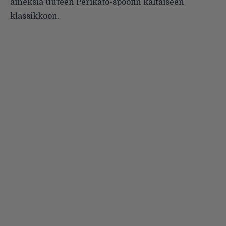
aineksia uuteen
Perikato-spoofin
kaltaiseen
klassikkoon.