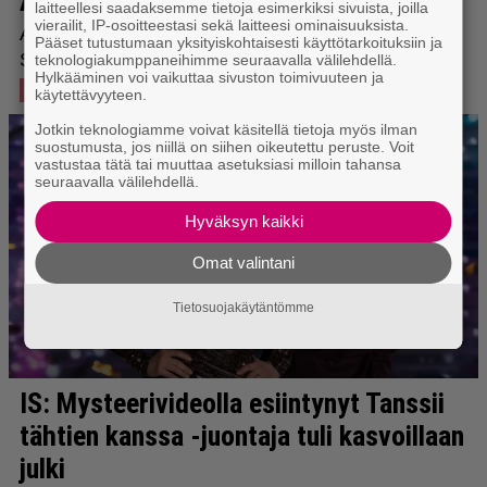
laitteellesi saadaksemme tietoja esimerkiksi sivuista, joilla
vierailit, IP-osoitteestasi sekä laitteesi ominaisuuksista.
Pääset tutustumaan yksityiskohtaisesti käyttötarkoituksiin ja
teknologiakumppaneihimme seuraavalla välilehdellä.
Hylkääminen voi vaikuttaa sivuston toimivuuteen ja
käytettävyyteen.
Jotkin teknologiamme voivat käsitellä tietoja myös ilman
suostumusta, jos niillä on siihen oikeutettu peruste. Voit
vastustaa tätä tai muuttaa asetuksiasi milloin tahansa
seuraavalla välilehdellä.
Hyväksyn kaikki
Omat valintani
Tietosuojakäytäntömme