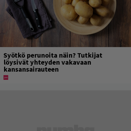
Syötkö perunoita näin? Tutkijat
löysivät yhteyden vakavaan
kansansairauteen