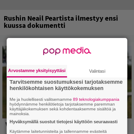
Rushin Neail Peartista ilmestyy ensi
kuussa dokumentti
Arvostamme yksityisyyttäsi
Valintasi
Tarvitsemme suostumuksesi tarjotaksemme
henkilökohtaisen käyttökokemuksen
Me ja huolellisesti valitsemamme
89 teknologiakumppania
hyödynnämme henkilötietoja tarjotaksemme paremman
käyttäjäkokemuksen sekä kohdentaaksemme sisältöä ja
mainoksia.
Hyväksymällä suostut tietojesi käyttöön seuraavasti
Käytämme laitetunnisteita ja tallennamme evästeitä