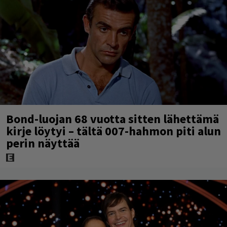
Bond-luojan 68 vuotta sitten lähettämä
kirje löytyi – tältä 007-hahmon piti alun
perin näyttää