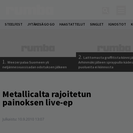
STEELFEST
JYTÄKESÄ GO GO
HAASTATTELUT
SINGLET
IGNOSTOT
K
2.
Laittomasta graffitista kiinni 
1.
Weezer palaa Suomeen yli
Arhinmäki jälleen spraypullo kädes
neljännesvuosisadan odotuksen jälkeen
puolueita ei kiinnosta
Metallicalta rajoitetun
painoksen live-ep
Julkaistu:
10.9.2010 13:07