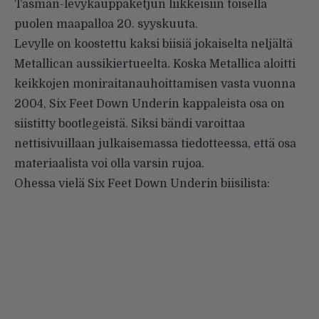
Tasman-levykauppaketjun liikkeisiin toisella
puolen maapalloa 20. syyskuuta.
Levylle on koostettu kaksi biisiä jokaiselta neljältä
Metallican aussikiertueelta. Koska Metallica aloitti
keikkojen moniraitanauhoittamisen vasta vuonna
2004, Six Feet Down Underin kappaleista osa on
siistitty bootlegeistä. Siksi bändi varoittaa
nettisivuillaan julkaisemassa
tiedotteessa
, että osa
materiaalista voi olla varsin rujoa.
Ohessa vielä Six Feet Down Underin biisilista: