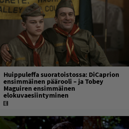
Huippuleffa suoratoistossa: DiCaprion
ensimmäinen päärooli – ja Tobey
Maguiren ensimmäinen
elokuvaesiintyminen