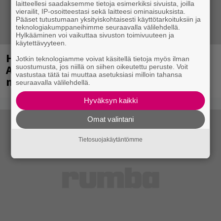
laitteellesi saadaksemme tietoja esimerkiksi sivuista, joilla
vierailit, IP-osoitteestasi sekä laitteesi ominaisuuksista.
Pääset tutustumaan yksityiskohtaisesti käyttötarkoituksiin ja
teknologiakumppaneihimme seuraavalla välilehdellä.
Hylkääminen voi vaikuttaa sivuston toimivuuteen ja
käytettävyyteen.
Huomenna se ilmestyy – CMX:stä tutun
Jotkin teknologiamme voivat käsitellä tietoja myös ilman
A.W. Yrjänän uutuusalbumi om
suostumusta, jos niillä on siihen oikeutettu peruste. Voit
vastustaa tätä tai muuttaa asetuksiasi milloin tahansa
mammuttimainen kokonaisuus
seuraavalla välilehdellä.
Hyväksyn kaikki
Omat valintani
Tietosuojakäytäntömme