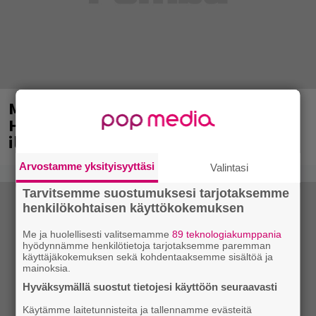
Mainio ohjelmatoimisto juhlii
Helsingissä 10-vuotista taivaltaan –
ilmaistapahtumassa loistoesiintyjät
Arvostamme yksityisyyttäsi
Valintasi
Tarvitsemme suostumuksesi tarjotaksemme
henkilökohtaisen käyttökokemuksen
Me ja huolellisesti valitsemamme
89 teknologiakumppania
hyödynnämme henkilötietoja tarjotaksemme paremman
käyttäjäkokemuksen sekä kohdentaaksemme sisältöä ja
mainoksia.
Hyväksymällä suostut tietojesi käyttöön seuraavasti
Käytämme laitetunnisteita ja tallennamme evästeitä