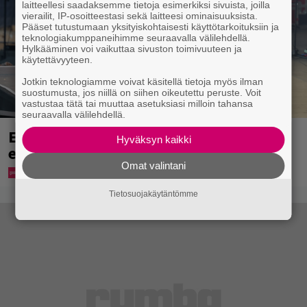
laitteellesi saadaksemme tietoja esimerkiksi sivuista, joilla
vierailit, IP-osoitteestasi sekä laitteesi ominaisuuksista.
Pääset tutustumaan yksityiskohtaisesti käyttötarkoituksiin ja
teknologiakumppaneihimme seuraavalla välilehdellä.
Hylkääminen voi vaikuttaa sivuston toimivuuteen ja
käytettävyyteen.
Jotkin teknologiamme voivat käsitellä tietoja myös ilman
suostumusta, jos niillä on siihen oikeutettu peruste. Voit
vastustaa tätä tai muuttaa asetuksiasi milloin tahansa
seuraavalla välilehdellä.
Eppu Normaalin viimeinen konsertti
Hyväksyn kaikki
esitetään Ylellä
Omat valintani
Tietosuojakäytäntömme