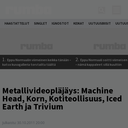
HAASTATTELUT
SINGLET
IGNOSTOT
KEIKAT
UUTUUSBIISIT
UUTUUS
1.
2.
Eppu Normaalin viimeinen keikka tänään –
Eppu Normaali soitti viimeisen
katso kuvagalleria torstailta täältä
– nämä kappaleet sillä kuultiin
Metallivideopläjäys: Machine
Head, Korn, Kotiteollisuus, Iced
Earth ja Trivium
Julkaistu:
30.10.2011 20:00