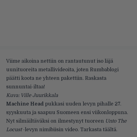
Viime aikoina nettiin on rantautunut iso läjä
uunituoreita metallivideoita, joten Rumbablogi
päätti koota ne yhteen pakettiin. Raskasta
sunnuntai-iltaa!
Kuva: Ville Juurikkala
Machine Head
pukkasi uuden levyn pihalle 27.
syyskuuta ja
saapuu Suomeen
ensi viikonloppuna.
Nyt silmäiltäväksi on ilmestynyt tuoreen
Unto The
Locust
-levyn nimibiisin video. Tarkasta
täältä
.