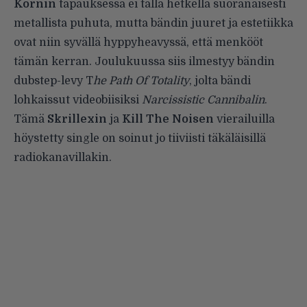
Kornin
tapauksessa ei tällä hetkellä suoranaisesti
metallista puhuta, mutta bändin juuret ja estetiikka
ovat niin syvällä hyppyheavyssä, että menkööt
tämän kerran. Joulukuussa siis ilmestyy bändin
dubstep-levy T
he Path Of Totality
, jolta bändi
lohkaissut videobiisiksi
Narcissistic Cannibalin
.
Tämä
Skrillexin
ja
Kill The Noisen
vierailuilla
höystetty single on soinut jo tiiviisti täkäläisillä
radiokanavillakin.