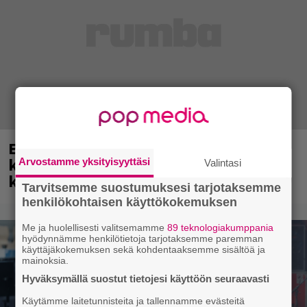
Eppu Normaali soitti viimeisen
keikkansa – nämä kappaleet sillä
Arvostamme yksityisyyttäsi
Valintasi
kuultiin
Tarvitsemme suostumuksesi tarjotaksemme
henkilökohtaisen käyttökokemuksen
Me ja huolellisesti valitsemamme
89 teknologiakumppania
hyödynnämme henkilötietoja tarjotaksemme paremman
käyttäjäkokemuksen sekä kohdentaaksemme sisältöä ja
mainoksia.
Hyväksymällä suostut tietojesi käyttöön seuraavasti
Käytämme laitetunnisteita ja tallennamme evästeitä