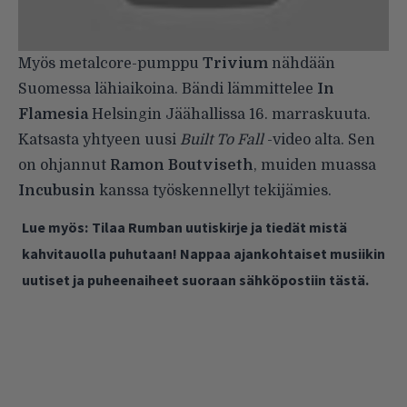
Myös metalcore-pumppu
Trivium
nähdään
Suomessa lähiaikoina. Bändi lämmittelee
In
Flamesia
Helsingin Jäähallissa 16. marraskuuta.
Katsasta yhtyeen uusi
Built To Fall
-video alta. Sen
on ohjannut
Ramon Boutviseth
, muiden muassa
Incubusin
kanssa työskennellyt tekijämies.
Lue myös:
Tilaa Rumban uutiskirje ja tiedät mistä
kahvitauolla puhutaan! Nappaa ajankohtaiset musiikin
uutiset ja puheenaiheet suoraan sähköpostiin tästä.