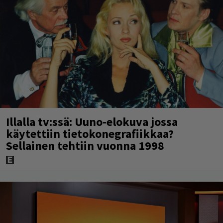
Illalla tv:ssä: Uuno-elokuva jossa
käytettiin tietokonegrafiikkaa?
Sellainen tehtiin vuonna 1998