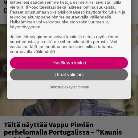
viimeiseksi rooliksi
laitteellesi saadaksemme tietoja esimerkiksi sivuista, joilla
vierailit, IP-osoitteestasi sekä laitteesi ominaisuuksista.
Pääset tutustumaan yksityiskohtaisesti käyttötarkoituksiin ja
teknologiakumppaneihimme seuraavalla välilehdellä.
Hylkääminen voi vaikuttaa sivuston toimivuuteen ja
käytettävyyteen.
Jotkin teknologiamme voivat käsitellä tietoja myös ilman
suostumusta, jos niillä on siihen oikeutettu peruste. Voit
vastustaa tätä tai muuttaa asetuksiasi milloin tahansa
seuraavalla välilehdellä.
Hyväksyn kaikki
Omat valintani
Tietosuojakäytäntömme
Tältä näyttää Vappu Pimiän
perhelomalla Portugalissa – ”Kaunis