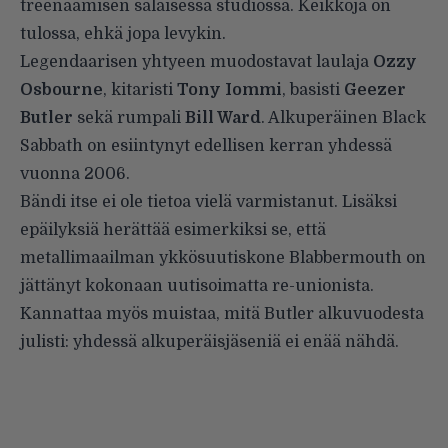
treenaamisen salaisessa studiossa. Keikkoja on
tulossa, ehkä jopa levykin.
Legendaarisen yhtyeen muodostavat laulaja
Ozzy
Osbourne
, kitaristi
Tony Iommi
, basisti
Geezer
Butler
sekä rumpali
Bill Ward
. Alkuperäinen Black
Sabbath on esiintynyt edellisen kerran yhdessä
vuonna 2006.
Bändi itse ei ole tietoa vielä varmistanut. Lisäksi
epäilyksiä herättää esimerkiksi se, että
metallimaailman ykkösuutiskone
Blabbermouth
on
jättänyt kokonaan uutisoimatta re-unionista.
Kannattaa myös muistaa, mitä Butler alkuvuodesta
julisti
: yhdessä alkuperäisjäseniä ei enää nähdä.