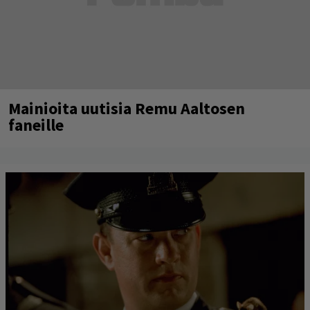
Mainioita uutisia Remu Aaltosen
faneille