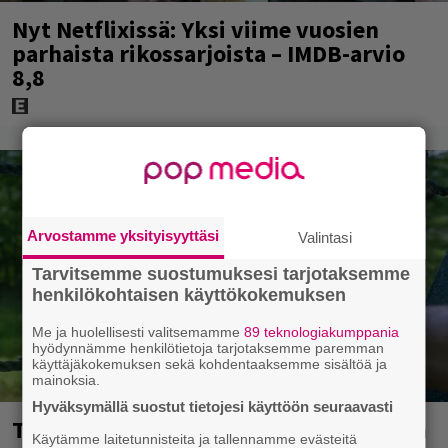
Nyt Netflixissä: Yksi viime vuosien
parhaista rikossarjoista – IMDB-arvio
8,8
Arvostamme yksityisyyttäsi
Valintasi
Tarvitsemme suostumuksesi tarjotaksemme
henkilökohtaisen käyttökokemuksen
Me ja huolellisesti valitsemamme
89 teknologiakumppania
hyödynnämme henkilötietoja tarjotaksemme paremman
käyttäjäkokemuksen sekä kohdentaaksemme sisältöä ja
mainoksia.
Hyväksymällä suostut tietojesi käyttöön seuraavasti
Tuleva videopelielokuva jäi Sam Neillin
Käytämme laitetunnisteita ja tallennamme evästeitä