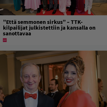
”Että semmonen sirkus” – TTK-
kilpailijat julkistettiin ja kansalla on
sanottavaa