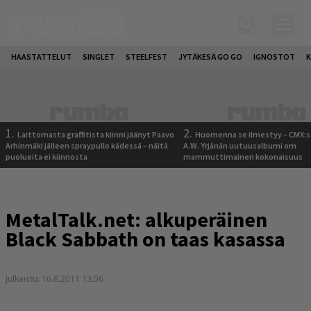
HAASTATTELUT
SINGLET
STEELFEST
JYTÄKESÄ GO GO
IGNOSTOT
K
1.
2.
Laittomasta graffitista kiinni jäänyt Paavo
Huomenna se ilmestyy – CMX:s
Arhinmäki jälleen spraypullo kädessä – näitä
A.W. Yrjänän uutuusalbumi om
puolueita ei kiinnosta
mammuttimainen kokonaisuus
MetalTalk.net: alkuperäinen
Black Sabbath on taas kasassa
Julkaistu:
16.8.2011 13:56