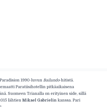
 Paradision 1990-luvun
Bailando
-hitistä.
ormaatti Paratiisihotellin pitkäaikaisena
jänä. Suomeen Trianalla on erityinen side, sillä
2015 lähtien
Mikael Gabrielin
kanssa. Pari