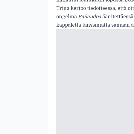
kihlautui joulukuun lopussa 201
Trina kertoo tiedotteessa, että o
ongelma
Bailandoa
äänitettäessä
kappaletta tanssimatta samaan a