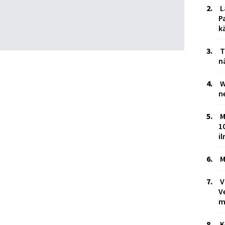
L
P
k
T
n
W
n
M
1
i
M
V
V
m
K