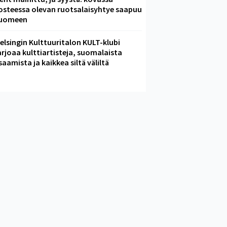
osteessa olevan ruotsalaisyhtye saapuu
uomeen
elsingin Kulttuuritalon KULT-klubi
arjoaa kulttiartisteja, suomalaista
saamista ja kaikkea siltä väliltä