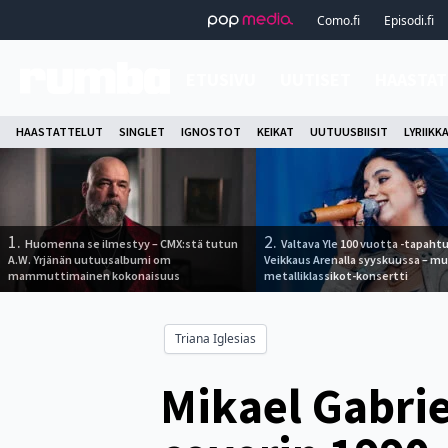
Como.fi
Episodi.fi
ETUSIVU
UUTISET
HAASTAT
HAASTATTELUT
SINGLET
IGNOSTOT
KEIKAT
UUTUUSBIISIT
LYRIIKK
1.
2.
Huomenna se ilmestyy – CMX:stä tutun
Valtava Yle 100 vuotta -tapah
A.W. Yrjänän uutuusalbumi om
Veikkaus Arenalla syyskuussa – m
mammuttimainen kokonaisuus
metalliklassikot-konsertti
Triana Iglesias
Mikael Gabriel