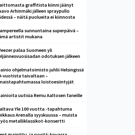
aittomasta graffitista kiinni jäänyt
aavo Arhinmäki jälleen spraypullo
ädessä – näitä puolueita ei kiinnosta
ampereella sunnuntaina superpäivä –
ämä artistit mukana
eezer palaa Suomeen yli
eljännesvuosisadan odotuksen jälkeen
ainio ohjelmatoimisto juhlii Helsingissä
0-vuotista taivaltaan –
lmaistapahtumassa loistoesiintyjät
ainioita uutisia Remu Aaltosen faneille
altava Yle 100 vuotta -tapahtuma
eikkaus Arenalla syyskuussa – muista
yös metalliklassikot-konsertti
ent mainittu, ja syystä: kovassa