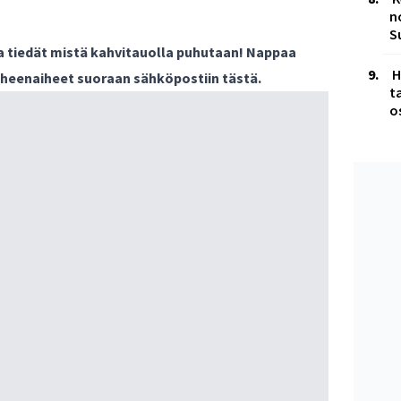
n
S
ja tiedät mistä kahvitauolla puhutaan! Nappaa
H
puheenaiheet suoraan sähköpostiin tästä.
t
o