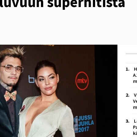
luvuun superhitistä
H
A
m
V
V
m
L
P
k