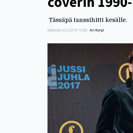
coverin 1990-
Tässäpä tanssihitti kesälle.
Julkaistu:
6.5.2019 12:08
Ari Korpi