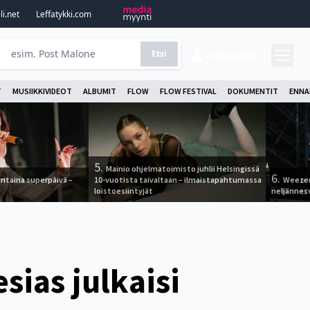
i.net
Leffatykki.com
Etsi
KIRJAUDU
T
MUSIIKKIVIDEOT
ALBUMIT
FLOW
FLOW FESTIVAL
DOKUMENTIT
ENNA
5.
Mainio ohjelmatoimisto juhlii Helsingissä
6.
ntaina superpäivä –
10-vuotista taivaltaan – ilmaistapahtumassa
Weezer
loistoesiintyjät
neljännes
sias julkaisi