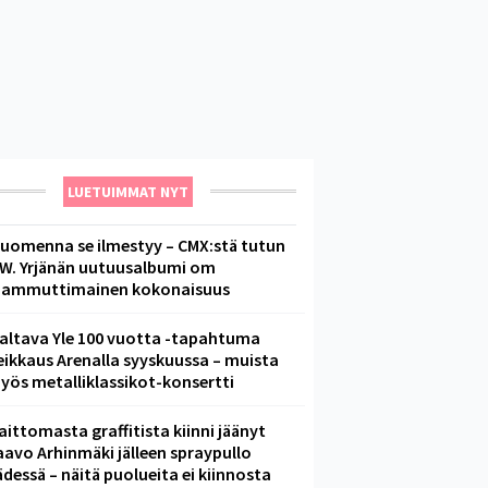
LUETUIMMAT NYT
uomenna se ilmestyy – CMX:stä tutun
.W. Yrjänän uutuusalbumi om
ammuttimainen kokonaisuus
altava Yle 100 vuotta -tapahtuma
eikkaus Arenalla syyskuussa – muista
yös metalliklassikot-konsertti
aittomasta graffitista kiinni jäänyt
aavo Arhinmäki jälleen spraypullo
ädessä – näitä puolueita ei kiinnosta