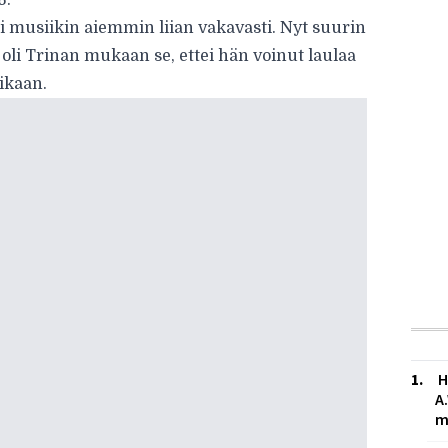
6.
tti musiikin aiemmin liian vakavasti. Nyt suurin
 oli Trinan mukaan se, ettei hän voinut laulaa
ikaan.
H
A
m