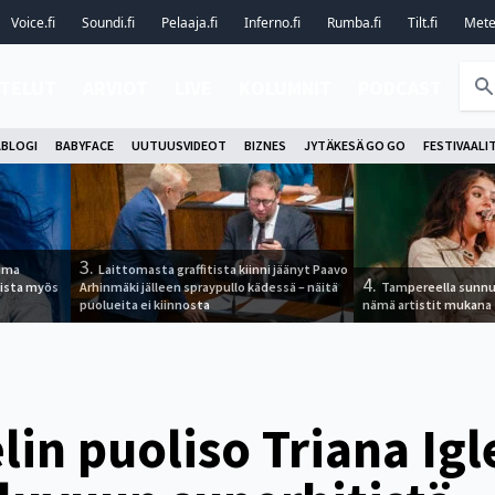
Voice.fi
Soundi.fi
Pelaaja.fi
Inferno.fi
Rumba.fi
Tilt.fi
Metel
TELUT
ARVIOT
LIVE
KOLUMNIT
PODCAST
ABLOGI
BABYFACE
UUTUUSVIDEOT
BIZNES
JYTÄKESÄ GO GO
FESTIVAALI
3.
tuma
Laittomasta graffitista kiinni jäänyt Paavo
4.
uista myös
Arhinmäki jälleen spraypullo kädessä – näitä
Tampereella sunnu
puolueita ei kiinnosta
nämä artistit mukana
in puoliso Triana Igle