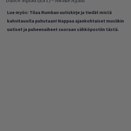
Dance Squad (EST) + Awake Again
Lue myös:
Tilaa Rumban uutiskirje ja tiedät mistä
kahvitauolla puhutaan! Nappaa ajankohtaiset musiikin
uutiset ja puheenaiheet suoraan sähköpostiin tästä.