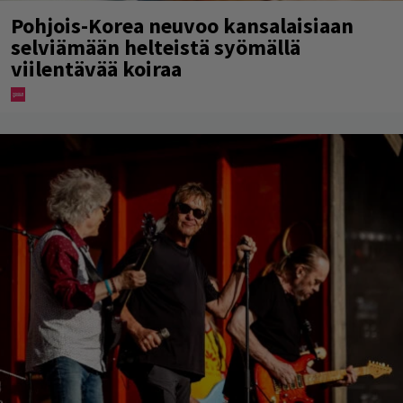
Pohjois-Korea neuvoo kansalaisiaan
selviämään helteistä syömällä
viilentävää koiraa