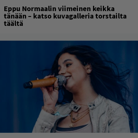
Eppu Normaalin viimeinen keikka
tänään – katso kuvagalleria torstailta
täältä