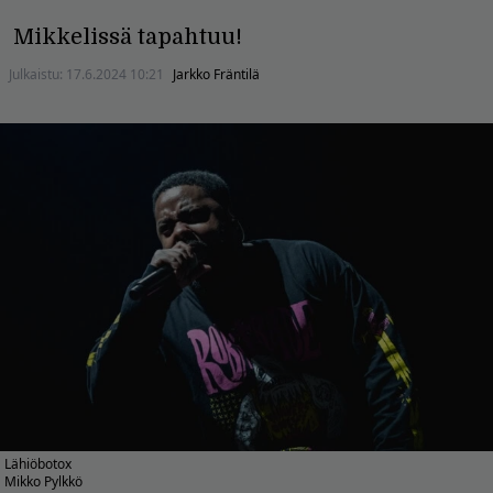
Mikkelissä tapahtuu!
Julkaistu:
17.6.2024 10:21
Jarkko Fräntilä
Lähiöbotox
Mikko Pylkkö