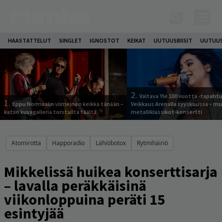
HAASTATTELUT
SINGLET
IGNOSTOT
KEIKAT
UUTUUSBIISIT
UUTUUS
2.
Valtava Yle 100 vuotta -tapah
1.
Eppu Normaalin viimeinen keikka tänään –
Veikkaus Arenalla syyskuussa – m
katso kuvagalleria torstailta täältä
metalliklassikot-konsertti
Atomirotta
Happoradio
Lähiöbotox
Rytmihäiriö
Mikkelissä huikea konserttisarja
– lavalla peräkkäisinä
viikonloppuina peräti 15
esintyjää