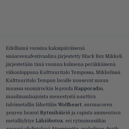
Edellisinä vuosina kaksipäiväisenä
sisäareenafestivaalina järjestetty Black Box Mikkeli
järjestetään tänä vuonna kolmena peräkkäisenä
viikonloppuna Kulttuuritalo Tempossa, Mikkelissä.
Kulttuuritalo Tempon lavalle nousevat muun
muassa suomirockin legenda
Happoradio
,
maailmanlaajuista menestystä nauttiva
talvimetallin lähettiläs
Wolfheart
, surmacoren
genren luonut
Rytmihäiriö
ja rapista ammentava
metalliyhtye
Lähiöbotox
, eri rytmimusiikin
genrejä yhdistelevä
Atomirotta
, melodisen death