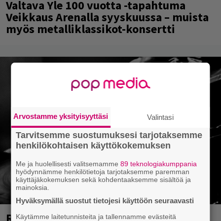
Valtava Yle 100 vuotta -tapahtuma
Veikkaus Arenalla syyskuussa – muista
myös metalliklassikot-konsertti
Arvostamme yksityisyyttäsi
Valintasi
Tarvitsemme suostumuksesi tarjotaksemme
henkilökohtaisen käyttökokemuksen
Me ja huolellisesti valitsemamme
89 teknologiakumppania
hyödynnämme henkilötietoja tarjotaksemme paremman
käyttäjäkokemuksen sekä kohdentaaksemme sisältöä ja
mainoksia.
Hyväksymällä suostut tietojesi käyttöön seuraavasti
Rushin Neil Peartista ilmestyy ensi
Käytämme laitetunnisteita ja tallennamme evästeitä