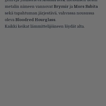
metalin nimeen vannovat
Brymir
ja
Mors Subita
sekä tapahtuman järjestävä, vahvassa nousussa
oleva
Bloodred Hourglass
.
Kaikki keikat lämmittelijöineen löydät alta.