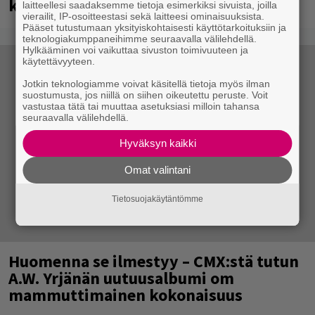
kuussa dokumentti
laitteellesi saadaksemme tietoja esimerkiksi sivuista, joilla
vierailit, IP-osoitteestasi sekä laitteesi ominaisuuksista.
Pääset tutustumaan yksityiskohtaisesti käyttötarkoituksiin ja
teknologiakumppaneihimme seuraavalla välilehdellä.
Hylkääminen voi vaikuttaa sivuston toimivuuteen ja
käytettävyyteen.
Jotkin teknologiamme voivat käsitellä tietoja myös ilman
suostumusta, jos niillä on siihen oikeutettu peruste. Voit
vastustaa tätä tai muuttaa asetuksiasi milloin tahansa
seuraavalla välilehdellä.
Hyväksyn kaikki
Omat valintani
Tietosuojakäytäntömme
Huomenna se ilmestyy – CMX:stä tutun
A.W. Yrjänän uutuusalbumi om
mammuttimainen kokonaisuus