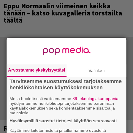
Eppu Normaalin viimeinen keikka
tänään – katso kuvagalleria torstailta
täältä
Arvostamme yksityisyyttäsi
Valintasi
Tarvitsemme suostumuksesi tarjotaksemme
henkilökohtaisen käyttökokemuksen
Me ja huolellisesti valitsemamme
89 teknologiakumppania
hyödynnämme henkilötietoja tarjotaksemme paremman
käyttäjäkokemuksen sekä kohdentaaksemme sisältöä ja
mainoksia.
Hyväksymällä suostut tietojesi käyttöön seuraavasti
Rushin Neail Peartista ilmestyy ensi
Käytämme laitetunnisteita ja tallennamme evästeitä