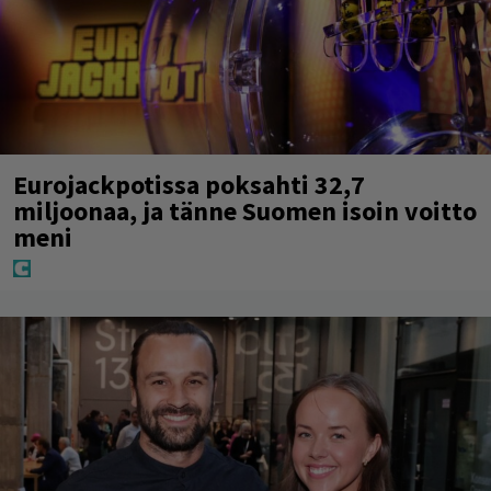
Eurojackpotissa poksahti 32,7
miljoonaa, ja tänne Suomen isoin voitto
meni