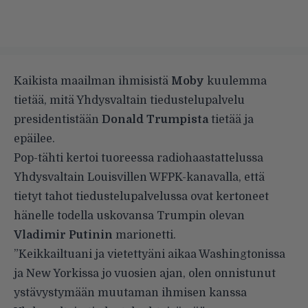
Kaikista maailman ihmisistä
Moby
kuulemma
tietää, mitä Yhdysvaltain tiedustelupalvelu
presidentistään
Donald Trumpista
tietää ja
epäilee.
Pop-tähti kertoi tuoreessa radiohaastattelussa
Yhdysvaltain Louisvillen WFPK-kanavalla, että
tietyt tahot tiedustelupalvelussa ovat kertoneet
hänelle todella uskovansa Trumpin olevan
Vladimir Putinin
marionetti.
”Keikkailtuani ja vietettyäni aikaa Washingtonissa
ja New Yorkissa jo vuosien ajan, olen onnistunut
ystävystymään muutaman ihmisen kanssa