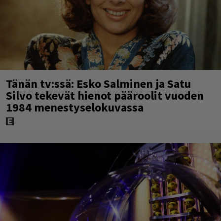
Tänän tv:ssä: Esko Salminen ja Satu
Silvo tekevät hienot pääroolit vuoden
1984 menestyselokuvassa