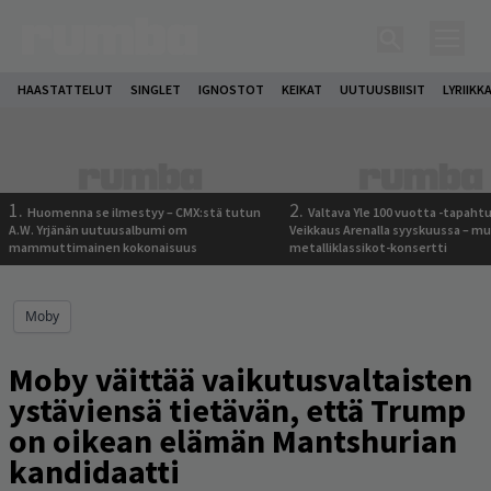
HAASTATTELUT
SINGLET
IGNOSTOT
KEIKAT
UUTUUSBIISIT
LYRIIKK
1.
2.
Huomenna se ilmestyy – CMX:stä tutun
Valtava Yle 100 vuotta -tapah
A.W. Yrjänän uutuusalbumi om
Veikkaus Arenalla syyskuussa – m
mammuttimainen kokonaisuus
metalliklassikot-konsertti
Moby
Moby väittää vaikutusvaltaisten
ystäviensä tietävän, että Trump
on oikean elämän Mantshurian
kandidaatti