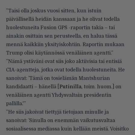
”Taisi olla joskus vuosi sitten, kun istuin
päivällisellä heidän kanssaan ja he olivat todella
huolestuneita
Fusion GPS -raportin
takia – tai
ainakin osittain sen perusteella, en halua tässä
mennä kaikkiin yksityiskohtiin. Raportin mukaan
Trump olisi käytännössä venäläinen agentti.”
”Nämä ystäväni ovat siis joko aktiivisia tai entisiä
CIA-agentteja, jotka ovat todella huolestuneita. He
sanoivat: ’Tämä on tosielämän Mantshurian
kandidaatti – hänellä [
Putinilla
, toim. huom.] on
venäläinen agentti Yhdysvaltain presidentin
pallilla.'”
”He siis jakoivat tiettyjä tietojaan minulle ja
sanoivat: ’Sinulla on enemmän vaikutusvaltaa
sosiaalisessa mediassa kuin kellään meistä. Voisitko