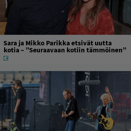
Sara ja Mikko Parikka etsivät uutta
kotia – ”Seuraavaan kotiin tämmöinen”