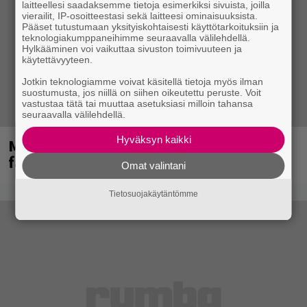
laitteellesi saadaksemme tietoja esimerkiksi sivuista, joilla
vierailit, IP-osoitteestasi sekä laitteesi ominaisuuksista.
Pääset tutustumaan yksityiskohtaisesti käyttötarkoituksiin ja
teknologiakumppaneihimme seuraavalla välilehdellä.
Hylkääminen voi vaikuttaa sivuston toimivuuteen ja
käytettävyyteen.
Jotkin teknologiamme voivat käsitellä tietoja myös ilman
suostumusta, jos niillä on siihen oikeutettu peruste. Voit
vastustaa tätä tai muuttaa asetuksiasi milloin tahansa
seuraavalla välilehdellä.
Hyväksyn kaikki
Mainioita uutisia Remu Aaltosen
faneille
Omat valintani
Tietosuojakäytäntömme