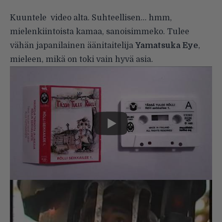
Kuuntele video alta. Suhteellisen… hmm,
mielenkiintoista kamaa, sanoisimmeko. Tulee
vähän japanilainen äänitaitelija
Yamatsuka Eye
,
mieleen, mikä on toki vain hyvä asia.