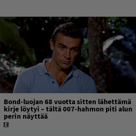
Bond-luojan 68 vuotta sitten lähettämä
kirje löytyi – tältä 007-hahmon piti alun
perin näyttää