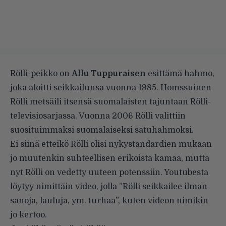
Rölli-peikko on
Allu Tuppuraisen
esittämä hahmo,
joka aloitti seikkailunsa vuonna 1985. Homssuinen
Rölli metsäili itsensä suomalaisten tajuntaan Rölli-
televisiosarjassa. Vuonna 2006 Rölli valittiin
suosituimmaksi suomalaiseksi satuhahmoksi.
Ei siinä etteikö Rölli olisi nykystandardien mukaan
jo muutenkin suhteellisen erikoista kamaa, mutta
nyt Rölli on vedetty uuteen potenssiin. Youtubesta
löytyy nimittäin video, jolla ”Rölli seikkailee ilman
sanoja, lauluja, ym. turhaa”, kuten videon nimikin
jo kertoo.