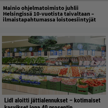
Mainio ohjelmatoimisto juhlii
Helsingissä 10-vuotista taivaltaan –
ilmaistapahtumassa loistoesiintyjät