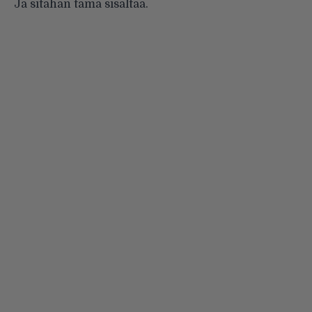
Ja sitähän tämä sisältää.