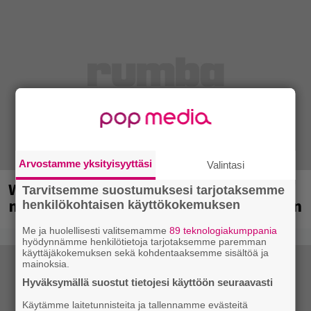
Arvostamme yksityisyyttäsi
Valintasi
Weezer palaa Suomeen yli
Tarvitsemme suostumuksesi tarjotaksemme
neljännesvuosisadan odotuksen jälkeen
henkilökohtaisen käyttökokemuksen
Me ja huolellisesti valitsemamme
89 teknologiakumppania
hyödynnämme henkilötietoja tarjotaksemme paremman
käyttäjäkokemuksen sekä kohdentaaksemme sisältöä ja
mainoksia.
Hyväksymällä suostut tietojesi käyttöön seuraavasti
Käytämme laitetunnisteita ja tallennamme evästeitä