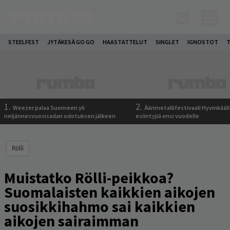
STEELFEST
JYTÄKESÄ GO GO
HAASTATTELUT
SINGLET
IGNOSTOT
T
1.
2.
Weezer palaa Suomeen yli
Äärimetallifestivaali Hyvinkäällä
neljännesvuosisadan odotuksen jälkeen
esiintyjiä ensi vuodelle
Rölli
Muistatko Rölli-peikkoa?
Suomalaisten kaikkien aikojen
suosikkihahmo sai kaikkien
aikojen sairaimman