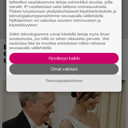
laitteellesi saadaksemme tietoja esimerkiksi sivuista, joilla
vierailit, IP-osoitteestasi sekä laitteesi ominaisuuksista.
Pääset tutustumaan yksityiskohtaisesti käyttötarkoituksiin ja
teknologiakumppaneihimme seuraavalla välilehdellä.
Hylkääminen voi vaikuttaa sivuston toimivuuteen ja
käytettävyyteen.
Jotkin teknologiamme voivat käsitellä tietoja myös ilman
suostumusta, jos niillä on siihen oikeutettu peruste. Voit
vastustaa tätä tai muuttaa asetuksiasi milloin tahansa
Eppu Normaalin viimeinen keikka
seuraavalla välilehdellä.
tänään – katso kuvagalleria torstailta
Hyväksyn kaikki
täältä
Omat valintani
Tietosuojakäytäntömme