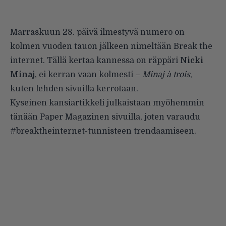
Marraskuun 28. päivä ilmestyvä numero on
kolmen vuoden tauon jälkeen nimeltään Break the
internet. Tällä kertaa kannessa on räppäri
Nicki
Minaj
, ei kerran vaan kolmesti –
Minaj à trois
,
kuten
lehden sivuilla kerrotaan
.
Kyseinen kansiartikkeli julkaistaan myöhemmin
tänään Paper Magazinen sivuilla, joten varaudu
#breaktheinternet-tunnisteen trendaamiseen.