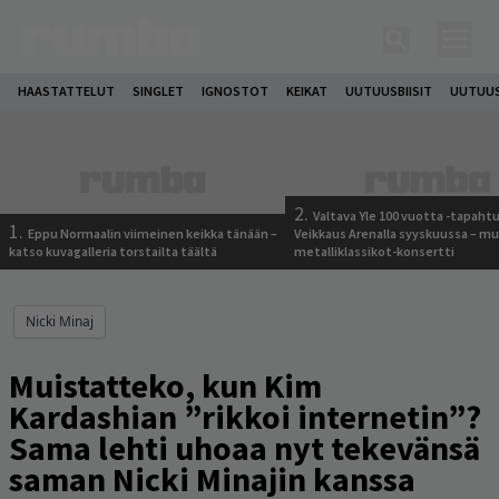
HAASTATTELUT
SINGLET
IGNOSTOT
KEIKAT
UUTUUSBIISIT
UUTUUS
2.
Valtava Yle 100 vuotta -tapah
1.
Eppu Normaalin viimeinen keikka tänään –
Veikkaus Arenalla syyskuussa – m
katso kuvagalleria torstailta täältä
metalliklassikot-konsertti
Nicki Minaj
Muistatteko, kun Kim
Kardashian ”rikkoi internetin”?
Sama lehti uhoaa nyt tekevänsä
saman Nicki Minajin kanssa