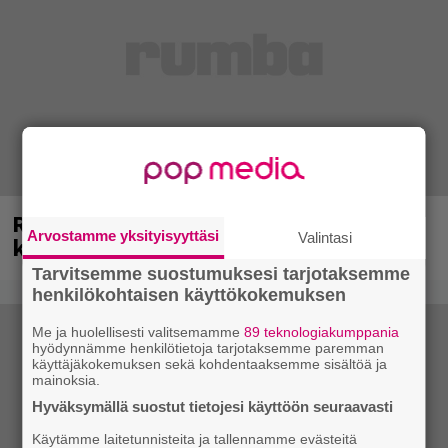
Rushin Neil Peartista ilmestyy ensi
Arvostamme yksityisyyttäsi
Valintasi
kuussa dokumentti
Tarvitsemme suostumuksesi tarjotaksemme
henkilökohtaisen käyttökokemuksen
Me ja huolellisesti valitsemamme
89 teknologiakumppania
hyödynnämme henkilötietoja tarjotaksemme paremman
käyttäjäkokemuksen sekä kohdentaaksemme sisältöä ja
mainoksia.
Hyväksymällä suostut tietojesi käyttöön seuraavasti
Käytämme laitetunnisteita ja tallennamme evästeitä