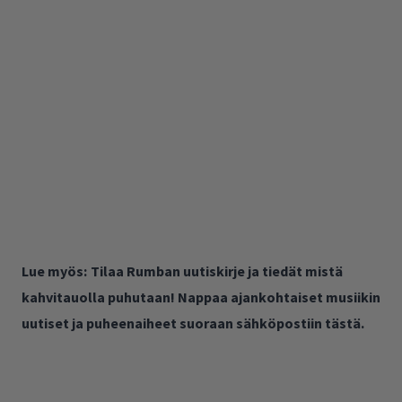
Lue myös:
Tilaa Rumban uutiskirje ja tiedät mistä
kahvitauolla puhutaan! Nappaa ajankohtaiset musiikin
uutiset ja puheenaiheet suoraan sähköpostiin tästä.