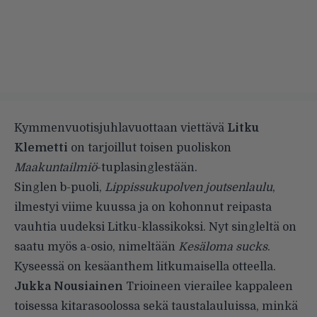
Kymmenvuotisjuhlavuottaan viettävä
Litku
Klemetti
on tarjoillut toisen puoliskon
Maakuntailmiö
-tuplasinglestään.
Singlen b-puoli,
Lippissukupolven joutsenlaulu
,
ilmestyi viime kuussa ja on kohonnut reipasta
vauhtia uudeksi Litku-klassikoksi. Nyt singleltä on
saatu myös a-osio, nimeltään
Kesäloma sucks
.
Kyseessä on kesäanthem litkumaisella otteella.
Jukka Nousiainen
Trioineen vierailee kappaleen
toisessa kitarasoolossa sekä taustalauluissa, minkä