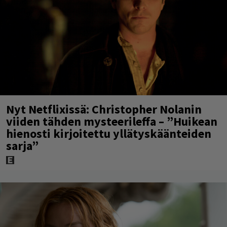
Nyt Netflixissä: Christopher Nolanin
viiden tähden mysteerileffa – ”Huikean
hienosti kirjoitettu yllätyskäänteiden
sarja”