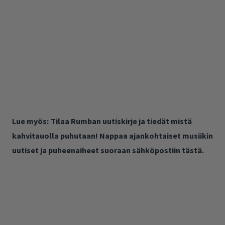
Lue myös:
Tilaa Rumban uutiskirje ja tiedät mistä
kahvitauolla puhutaan! Nappaa ajankohtaiset musiikin
uutiset ja puheenaiheet suoraan sähköpostiin tästä.