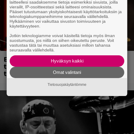
laitteellesi saadaksemme tietoja esimerkiksi sivuista, joilla
vierailit, IP-osoitteestasi sekä laitteesi ominaisuuksista.
Pääset tutustumaan yksityiskohtaisesti käyttötarkoituksiin ja
teknologiakumppaneihimme seuraavalla välilehdellä.
Hylkääminen voi vaikuttaa sivuston toimivuuteen ja
käytettävyyteen.
Jotkin teknologiamme voivat käsitellä tietoja myös ilman
suostumusta, jos niillä on siihen oikeutettu peruste. Voit
vastustaa tätä tai muuttaa asetuksiasi milloin tahansa
seuraavalla välilehdellä.
Eppu Normaalin viimeinen keikka
Hyväksyn kaikki
tänään – katso kuvagalleria torstailta
täältä
Omat valintani
Tietosuojakäytäntömme