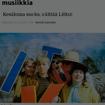
musiikkia
Kesäloma sucks, väittää Litku!
Julkaistu:
9.5.2025 11:54
Henrik Savonen