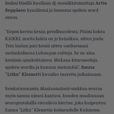
lisäksi biisillä kuullaan dj-musiikkitoimittaja
Arttu
Seppäsen
kynäilemä ja lausuma spoken word -
osuus.
”Eepos kertoo kesän petollisuudesta. Pitäisi kokea
KAIKKI, mutta kohta on jo heinäkuu, sitten joulu.
Tein laulun pari kesää sitten vaeltaessani
melankolisena Luhangan raitteja. Se on aina
kesäisin ajankohtainen. Mukana kitarasooloja,
spoken wordia ja kunnon meininkiä”,
Sanna
”Litku” Klemetti
kuvailee tuoretta julkaisuaan.
Seiskatuumaista
Maakuntailmiö
-sinkkua seuraa
myös samaa nimeä kantava, kuuden maakunnan
seurojentaloilla vieraileva kiertue, joka huipentuu
Sanna ”Litku” Klemetin kotiseudulle Kuhmoon.