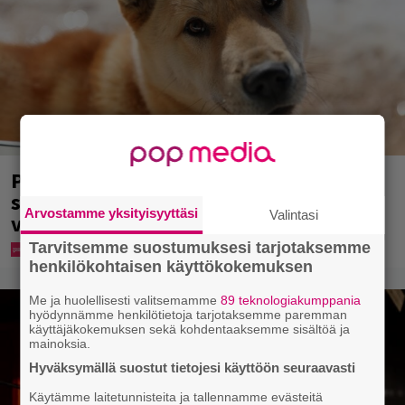
Pohjois-Korea neuvoo kansalaisiaan
selviämään helteistä syömällä
Arvostamme yksityisyyttäsi
Valintasi
viilentävää koiraa
Tarvitsemme suostumuksesi tarjotaksemme
henkilökohtaisen käyttökokemuksen
Me ja huolellisesti valitsemamme
89 teknologiakumppania
hyödynnämme henkilötietoja tarjotaksemme paremman
käyttäjäkokemuksen sekä kohdentaaksemme sisältöä ja
mainoksia.
Hyväksymällä suostut tietojesi käyttöön seuraavasti
Käytämme laitetunnisteita ja tallennamme evästeitä