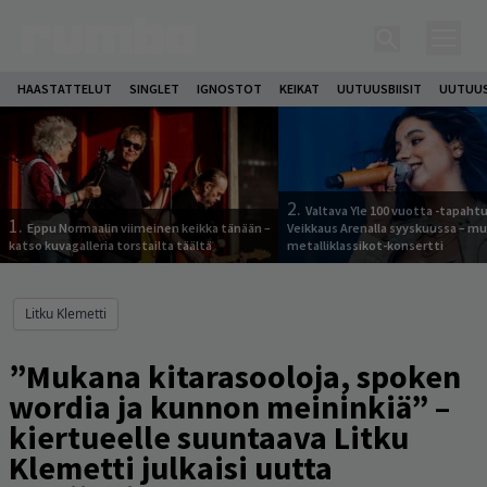
HAASTATTELUT
SINGLET
IGNOSTOT
KEIKAT
UUTUUSBIISIT
UUTUUS
2.
Valtava Yle 100 vuotta -tapah
1.
Eppu Normaalin viimeinen keikka tänään –
Veikkaus Arenalla syyskuussa – m
katso kuvagalleria torstailta täältä
metalliklassikot-konsertti
Litku Klemetti
”Mukana kitarasooloja, spoken
wordia ja kunnon meininkiä” –
kiertueelle suuntaava Litku
Klemetti julkaisi uutta