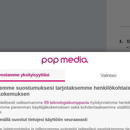
E
–
E
–
vostamme yksityisyyttäsi
Valintasi
E
k
semme suostumuksesi tarjotaksemme henkilökohtai
d
ökokemuksen
voimistaa artistien brändejä
lellisesti valitsemamme
89 teknologiakumppania
hyödynnämme henkilö
V
semme paremman käyttäjäkokemuksen sekä kohdentaaksemme sisältöä
V
musten ja strategisen markkinoinnin avulla”,
a.
m
ällä suostut tietojesi käyttöön seuraavasti
noin 250 artistia – mukaan lukien esimerkiksi
R
laitetunnisteita ja tallennamme evästeitä laitteellesi saadaksemme tie