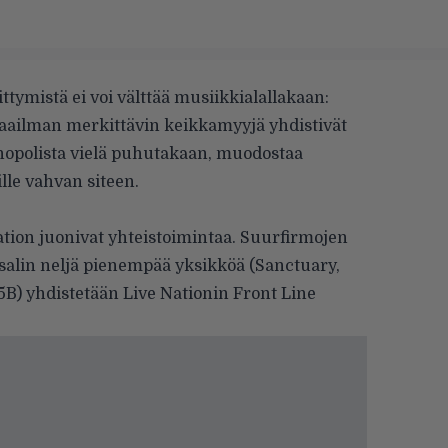
ymistä ei voi välttää musiikkialallakaan:
aailman merkittävin keikkamyyjä yhdistivät
nopolista vielä puhutakaan, muodostaa
le vahvan siteen.
ation
juonivat yhteistoimintaa. Suurfirmojen
alin neljä pienempää yksikköä (Sanctuary,
a 5B) yhdistetään Live Nationin Front Line