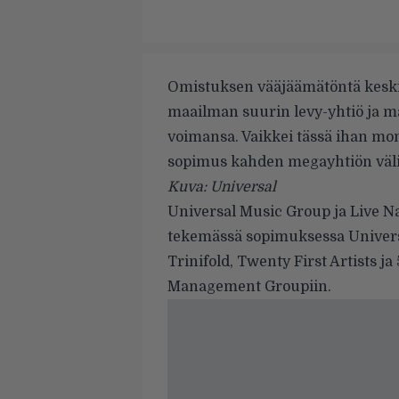
Omistuksen vääjäämätöntä keskitt
maailman suurin levy-yhtiö ja m
voimansa. Vaikkei tässä ihan mo
sopimus kahden megayhtiön välil
Kuva: Universal
Universal Music Group
ja
Live N
tekemässä sopimuksessa Univers
Trinifold, Twenty First Artists j
Management Groupiin.