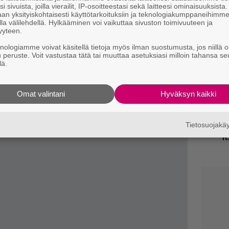
k
i sivuista, joilla vierailit, IP-osoitteestasi sekä laitteesi ominaisuuksista
. Universalin rosteriin taas kuuluvat muiden
an yksityiskohtaisesti käyttötarkoituksiin ja teknologiakumppaneihimm
das Priest ja Slipknot.
la välilehdellä. Hylkääminen voi vaikuttaa sivuston toimivuuteen ja
H
yyteen.
sy
ja tiedät mistä kahvitauolla puhutaan! Nappaa
knologiamme voivat käsitellä tietoja myös ilman suostumusta, jos niillä o
f
u peruste. Voit vastustaa tätä tai muuttaa asetuksiasi milloin tahansa se
puheenaiheet suoraan sähköpostiin tästä.
lä.
”
e
j
Omat valintani
Hyväksyn kaikki
V
Tietosuojak
m
i