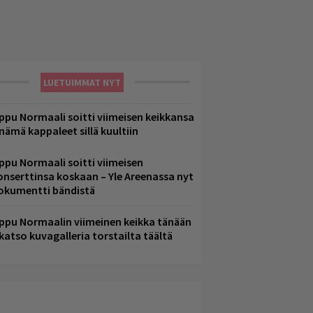
LUETUIMMAT NYT
ppu Normaali soitti viimeisen keikkansa
 nämä kappaleet sillä kuultiin
ppu Normaali soitti viimeisen
onserttinsa koskaan – Yle Areenassa nyt
okumentti bändistä
ppu Normaalin viimeinen keikka tänään
 katso kuvagalleria torstailta täältä