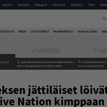
Voice.fi
Soundi.fi
Pelaaja.fi
Inferno.fi
Rumba.fi
Tilt.fi
Metel
TELUT
ARVIOT
LIVE
KOLUMNIT
PODCAST
KESÄ GO GO
KEIKAT
UUTUUSBIISIT
MUSIIKKIVIDEOT
KUVAGALLERIAT
BAB
3.
4.
ssa nyt
Eppu Normaalin viimeinen keikka tänään –
Rushin Neil Peartis
katso kuvagalleria torstailta täältä
kuussa dokumentti
sen jättiläiset löivä
Live Nation kimppaan