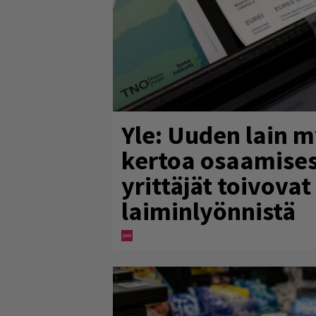
Yle: Uuden lain 
kertoa osaamisest
yrittäjät toivovat
laiminlyönnistä