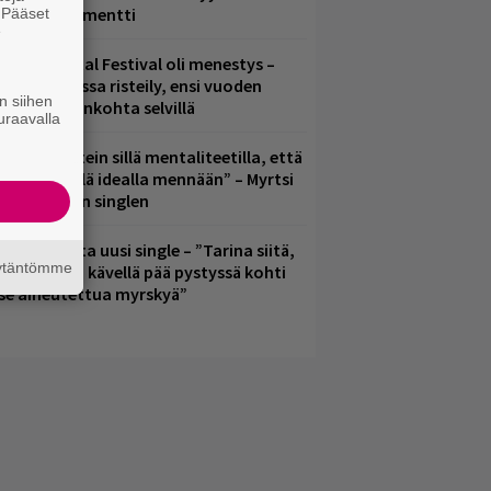
uussa dokumentti
. Pääset
e
ellsinki Metal Festival oli menestys –
ksyllä luvassa risteily, ensi vuoden
n siihen
estarien ajankohta selvillä
uraavalla
Tätä biisiä tein sillä mentaliteetilla, että
nsimmäisellä idealla mennään” – Myrtsi
ulkaisi uuden singlen
ilma Alinalta uusi single – ”Tarina siitä,
äytäntömme
iltä tuntuu kävellä pää pystyssä kohti
tse aiheutettua myrskyä”