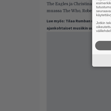
esimerkiks
The Eagles ja Christina Aguilera
tutustuma
muassa The Who, Robert Plant, Ju
seuraaval
käytettäv
Lue myös:
Tilaa Rumban uutiskirje 
Jotkin te
oikeutett
ajankohtaiset musiikin uutiset ja 
välilehdel