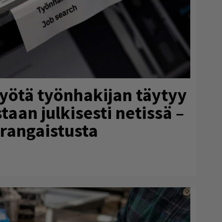
myötä työnhakijan täytyy
aan julkisesti netissä –
 rangaistusta