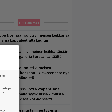
LUETUIMMAT
ppu Normaali soitti viimeisen keikkansa
 nämä kappaleet sillä kuultiin
ppu Normaalin viimeinen keikka tänään
 katso kuvagalleria torstailta täältä
ppu Normaali soitti viimeisen
onserttinsa koskaan – Yle Areenassa nyt
sen
okumentti bändistä
tietoja
altava Yle 100 vuotta -tapahtuma
 ja
eikkaus Arenalla syyskuussa – muista
yös metalliklassikot-konsertti
ushin Neil Peartista ilmestyy ensi
toja