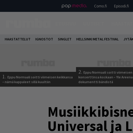
Como.fi
Episodi.fi
ETUSIVU
UUTISET
HAASTAT
HAASTATTELUT
IGNOSTOT
SINGLET
HELLSINKI METAL FESTIVAL
JYTÄ
2.
Eppu Normaali soitti viimeisen
1.
Eppu Normaali soitti viimeisen keikkansa
konserttinsa koskaan – Yle Areena
– nämä kappaleet sillä kuultiin
dokumentti bändistä
Musiikkibisnek
Universal ja 