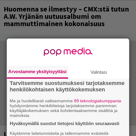
Huomenna se ilmestyy – CMX:stä tutun
A.W. Yrjänän uutuusalbumi om
mammuttimainen kokonaisuus
Arvostamme yksityisyyttäsi
Valintasi
Tarvitsemme suostumuksesi tarjotaksemme
henkilökohtaisen käyttökokemuksen
Me ja huolellisesti valitsemamme
89 teknologiakumppania
hyödynnämme henkilötietoja tarjotaksemme paremman
käyttäjäkokemuksen sekä kohdentaaksemme sisältöä ja
mainoksia.
Hyväksymällä suostut tietojesi käyttöön seuraavasti
Laittomasta graffitista kiinni jäänyt
Käytämme laitetunnisteita ja tallennamme evästeitä