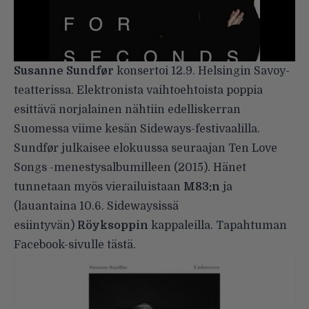
Susanne Sundfør
konsertoi 12.9. Helsingin Savoy-
teatterissa. Elektronista vaihtoehtoista poppia
esittävä norjalainen nähtiin edelliskerran
Suomessa viime kesän Sideways-festivaalilla.
Sundfør julkaisee elokuussa seuraajan Ten Love
Songs -menestysalbumilleen (2015). Hänet
tunnetaan myös vierailuistaan
M83:n
ja
(lauantaina 10.6. Sidewaysissä
esiintyvän)
Röyksoppin
kappaleilla. Tapahtuman
Facebook-sivulle
tästä
.