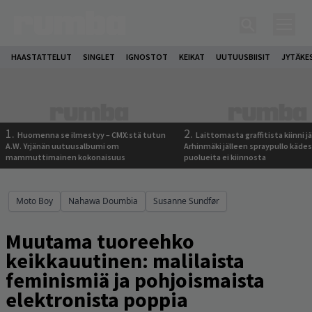
HAASTATTELUT
SINGLET
IGNOSTOT
KEIKAT
UUTUUSBIISIT
JYTÄKE
1.
2.
Huomenna se ilmestyy – CMX:stä tutun
Laittomasta graffitista kiinni 
A.W. Yrjänän uutuusalbumi om
Arhinmäki jälleen spraypullo kädes
mammuttimainen kokonaisuus
puolueita ei kiinnosta
Moto Boy
Nahawa Doumbia
Susanne Sundfør
Muutama tuoreehko
keikkauutinen: malilaista
feminismiä ja pohjoismaista
elektronista poppia