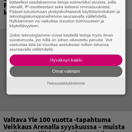
laitteellesi saadaksemme tietoja esimerkiksi sivuista, joilla
Paavo Arhinmäki jälleen spraypullo
vierailit, IP-osoitteestasi sekä laitteesi ominaisuuksista.
kädessä – näitä puolueita ei kiinnosta
Pääset tutustumaan yksityiskohtaisesti käyttötarkoituksiin ja
teknologiakumppaneihimme seuraavalla välilehdellä.
Hylkääminen voi vaikuttaa sivuston toimivuuteen ja
käytettävyyteen.
Jotkin teknologiamme voivat käsitellä tietoja myös ilman
suostumusta, jos niillä on siihen oikeutettu peruste. Voit
vastustaa tätä tai muuttaa asetuksiasi milloin tahansa
seuraavalla välilehdellä.
Hyväksyn kaikki
Omat valintani
Tietosuojakäytäntömme
Valtava Yle 100 vuotta -tapahtuma
Veikkaus Arenalla syyskuussa – muista