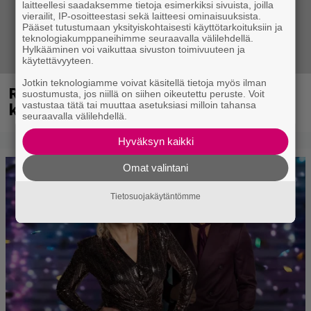
laitteellesi saadaksemme tietoja esimerkiksi sivuista, joilla
vierailit, IP-osoitteestasi sekä laitteesi ominaisuuksista.
Pääset tutustumaan yksityiskohtaisesti käyttötarkoituksiin ja
teknologiakumppaneihimme seuraavalla välilehdellä.
Hylkääminen voi vaikuttaa sivuston toimivuuteen ja
käytettävyyteen.
Jotkin teknologiamme voivat käsitellä tietoja myös ilman
Rushin Neil Peartista ilmestyy ensi
suostumusta, jos niillä on siihen oikeutettu peruste. Voit
kuussa dokumentti
vastustaa tätä tai muuttaa asetuksiasi milloin tahansa
seuraavalla välilehdellä.
Hyväksyn kaikki
Omat valintani
Tietosuojakäytäntömme