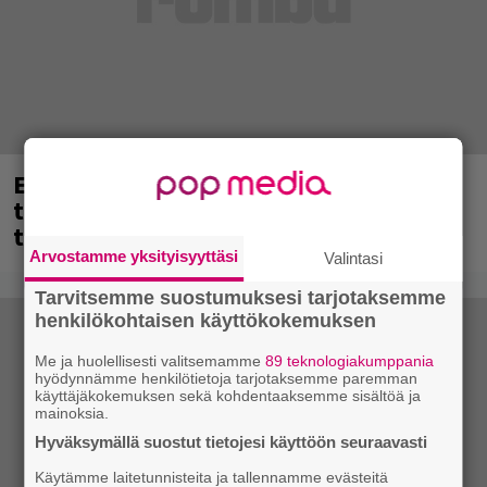
Eppu Normaalin viimeinen keikka
tänään – katso kuvagalleria torstailta
täältä
Arvostamme yksityisyyttäsi
Valintasi
Tarvitsemme suostumuksesi tarjotaksemme
henkilökohtaisen käyttökokemuksen
Me ja huolellisesti valitsemamme
89 teknologiakumppania
hyödynnämme henkilötietoja tarjotaksemme paremman
käyttäjäkokemuksen sekä kohdentaaksemme sisältöä ja
mainoksia.
Hyväksymällä suostut tietojesi käyttöön seuraavasti
Käytämme laitetunnisteita ja tallennamme evästeitä