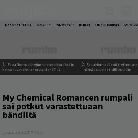
HAASTATTELUT
SINGLET
IGNOSTOT
KEIKAT
UUTUUSBIISIT
MUSIIKK
1.
2.
Eppu Normaalin viimeinen keikka tänään –
Eppu Normaali soitti viimeisen
katso kuvagalleria torstailta täältä
– nämä kappaleet sillä kuultiin
My Chemical Romancen rumpali
sai potkut varastettuaan
bändiltä
Julkaistu:
3.9.2011 13:57