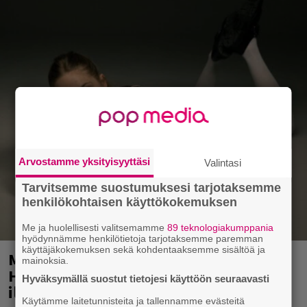
Arvostamme yksityisyyttäsi
Valintasi
Tarvitsemme suostumuksesi tarjotaksemme
henkilökohtaisen käyttökokemuksen
Me ja huolellisesti valitsemamme
89 teknologiakumppania
hyödynnämme henkilötietoja tarjotaksemme paremman
käyttäjäkokemuksen sekä kohdentaaksemme sisältöä ja
Mainio ohjelmatoimisto juhlii
mainoksia.
Helsingissä 10-vuotista taivaltaan –
Hyväksymällä suostut tietojesi käyttöön seuraavasti
ilmaistapahtumassa loistoesiintyjät
Käytämme laitetunnisteita ja tallennamme evästeitä