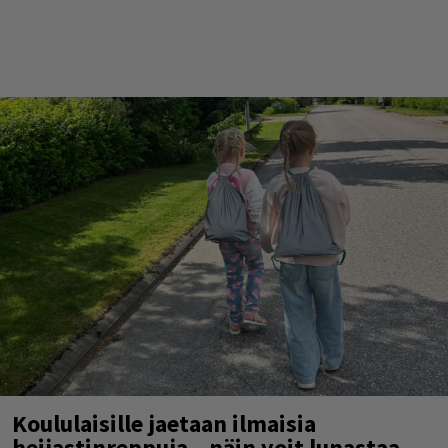
Koululaisille jaetaan ilmaisia
heijastinreppuja – näin voit lunastaa