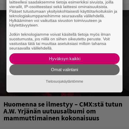
laitteellesi saadaksemme tietoja esimerkiksi sivuista, joilla
vierailit, IP-osoitteestasi sekä laitteesi ominaisuuksista.
Pääset tutustumaan yksityiskohtaisesti käyttötarkoituksiin ja
teknologiakumppaneihimme seuraavalla välilehdellä.
Hylkääminen voi vaikuttaa sivuston toimivuuteen ja
käytettävyyteen.
Jotkin teknologiamme voivat käsitellä tietoja myös ilman
suostumusta, jos niillä on siihen oikeutettu peruste. Voit
vastustaa tätä tai muuttaa asetuksiasi milloin tahansa
seuraavalla välilehdellä.
Hyväksyn kaikki
Omat valintani
Tietosuojakäytäntömme
Huomenna se ilmestyy – CMX:stä tutun
A.W. Yrjänän uutuusalbumi om
mammuttimainen kokonaisuus