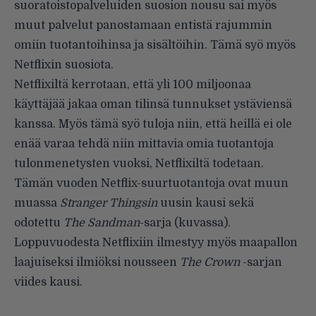
suoratoistopalveluiden suosion nousu sai myös
muut palvelut panostamaan entistä rajummin
omiin tuotantoihinsa ja sisältöihin. Tämä syö myös
Netflixin suosiota.
Netflixiltä kerrotaan, että yli 100 miljoonaa
käyttäjää jakaa oman tilinsä tunnukset ystäviensä
kanssa. Myös tämä syö tuloja niin, että heillä ei ole
enää varaa tehdä niin mittavia omia tuotantoja
tulonmenetysten vuoksi, Netflixiltä todetaan.
Tämän vuoden Netflix-suurtuotantoja ovat muun
muassa
Stranger Thingsin
uusin kausi sekä
odotettu
The Sandman
-sarja (kuvassa).
Loppuvuodesta Netflixiin ilmestyy myös maapallon
laajuiseksi ilmiöksi nousseen
The Crown
-sarjan
viides kausi.