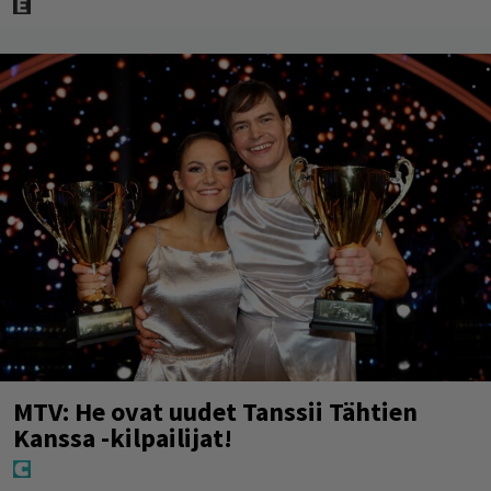
MTV: He ovat uudet Tanssii Tähtien
Kanssa -kilpailijat!