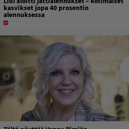
Lidl aloitti jättialennukset – kotimaiset
kasvikset jopa 40 prosentin
alennuksessa