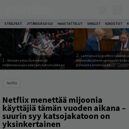
STEELFEST
JYTÄKESÄ GO GO
HAASTATTELUT
SINGLET
IGNOSTOT
K
2.
Laittomasta graffitista kiinni 
1.
Weezer palaa Suomeen yli
Arhinmäki jälleen spraypullo kädes
neljännesvuosisadan odotuksen jälkeen
puolueita ei kiinnosta
Netflix
Netflix menettää mijoonia
käyttäjiä tämän vuoden aikana –
suurin syy katsojakatoon on
yksinkertainen