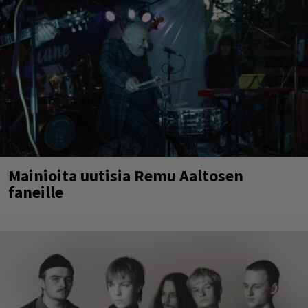
Mainioita uutisia Remu Aaltosen
faneille