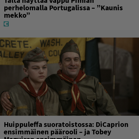
Tältä näyttää Vappu Pimiän
perhelomalla Portugalissa – ”Kaunis
mekko”
Huippuleffa suoratoistossa: DiCaprion
ensimmäinen päärooli – ja Tobey