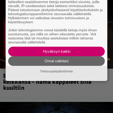
laitteellesi saadaksemme tietoja esimerkiksi sivuista, joilla
vierailit, IP-osoitteestasi sekä laitteesi ominaisuuksista.
Pääset tutustumaan yksityiskohtaisesti käyttötarkoituksiin ja
teknologiakumppaneihimme seuraavalla välilehdellä.
Hylkääminen voi vaikuttaa sivuston toimivuuteen ja
käytettävyyteen.
Jotkin teknologiamme voivat käsitellä tietoja myös ilman
suostumusta, jos niillä on siihen oikeutettu peruste. Voit
vastustaa tätä tai muuttaa asetuksiasi milloin tahansa
seuraavalla välilehdellä.
Hyväksyn kaikki
Omat valintani
Tietosuojakäytäntömme
Eppu Normaali soitti viimeisen
keikkansa – nämä kappaleet sillä
kuultiin