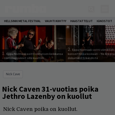
HELLSINKI METAL FESTIVAL
VAUHTI KIIHTYY
HAASTATTELUT
IGNOSTOT
2.
Eppu Normaali soitti viimeisen
1.
Eppu Normaali soitti viimeisen keikkansa
konserttinsa koskaan – Yle Areena
– nämä kappaleet sillä kuultiin
dokumentti bändistä
Nick Cave
Nick Caven 31-vuotias poika
Jethro Lazenby on kuollut
Nick Caven poika on kuollut.