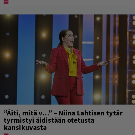
”Äiti, mitä v…” – Niina Lahtisen tytär
tyrmistyi äidistään otetusta
kansikuvasta