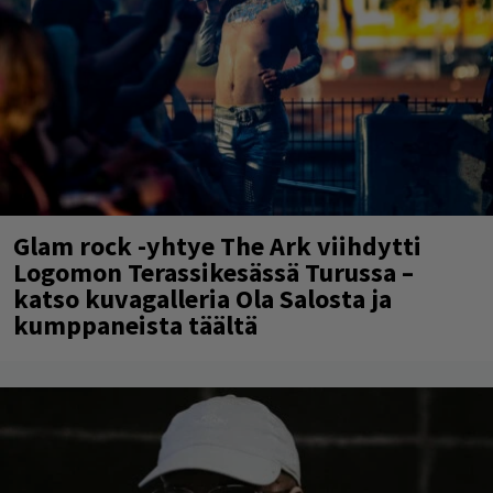
Glam rock -yhtye The Ark viihdytti
Logomon Terassikesässä Turussa –
katso kuvagalleria Ola Salosta ja
kumppaneista täältä