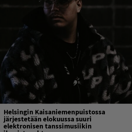
Helsingin Kaisaniemenpuistossa
järjestetään elokuussa suuri
elektronisen tanssimusiikin