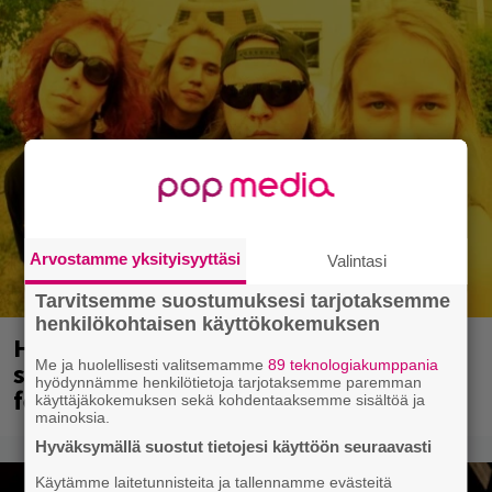
Arvostamme yksityisyyttäsi
Valintasi
Tarvitsemme suostumuksesi tarjotaksemme
henkilökohtaisen käyttökokemuksen
Hellsinki Metal Festival oli menestys –
Me ja huolellisesti valitsemamme
89 teknologiakumppania
syksyllä luvassa risteily, ensi vuoden
hyödynnämme henkilötietoja tarjotaksemme paremman
festarien ajankohta selvillä
käyttäjäkokemuksen sekä kohdentaaksemme sisältöä ja
mainoksia.
Hyväksymällä suostut tietojesi käyttöön seuraavasti
Käytämme laitetunnisteita ja tallennamme evästeitä