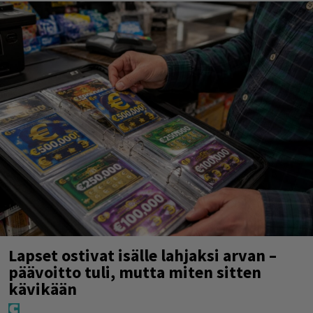
Lapset ostivat isälle lahjaksi arvan –
päävoitto tuli, mutta miten sitten
kävikään