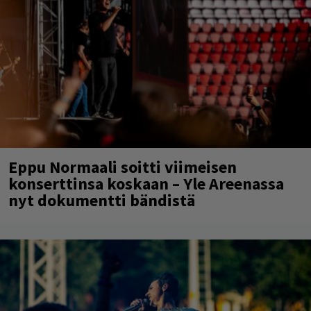
Eppu Normaali soitti viimeisen
konserttinsa koskaan – Yle Areenassa
nyt dokumentti bändistä