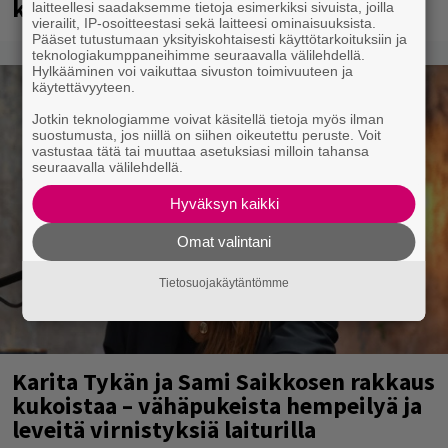
kuultiin
laitteellesi saadaksemme tietoja esimerkiksi sivuista, joilla
vierailit, IP-osoitteestasi sekä laitteesi ominaisuuksista.
Pääset tutustumaan yksityiskohtaisesti käyttötarkoituksiin ja
teknologiakumppaneihimme seuraavalla välilehdellä.
Hylkääminen voi vaikuttaa sivuston toimivuuteen ja
käytettävyyteen.
Jotkin teknologiamme voivat käsitellä tietoja myös ilman
suostumusta, jos niillä on siihen oikeutettu peruste. Voit
vastustaa tätä tai muuttaa asetuksiasi milloin tahansa
seuraavalla välilehdellä.
Hyväksyn kaikki
Omat valintani
Tietosuojakäytäntömme
Karita Tykän ja Sami Saikkosen rakkaus
kukoistaa – vähäpukeista hempeilyä ja
leveitä virnistyksiä laiturilla