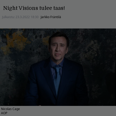
Night Visions tulee taas!
Julkaistu:
23.3.2022 18:30
Jarkko Fräntilä
Nicolas Cage
AOP