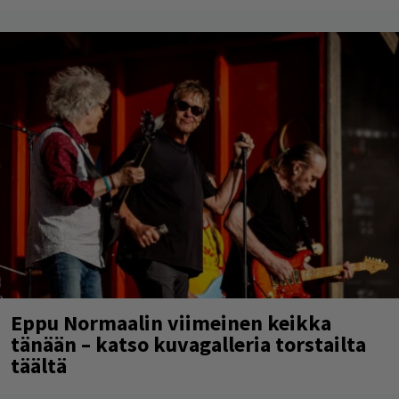
Eppu Normaalin viimeinen keikka
tänään – katso kuvagalleria torstailta
täältä