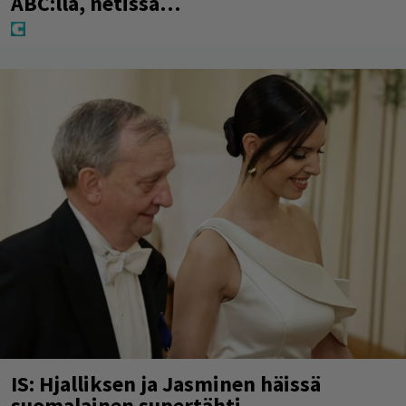
ABC:lla, netissä…
IS: Hjalliksen ja Jasminen häissä
suomalainen supertähti