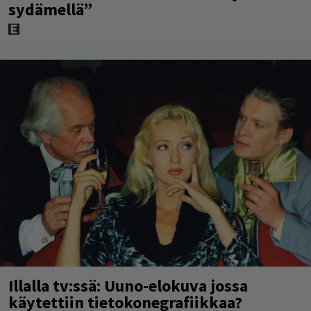
sydämellä”
Illalla tv:ssä: Uuno-elokuva jossa
käytettiin tietokonegrafiikkaa?