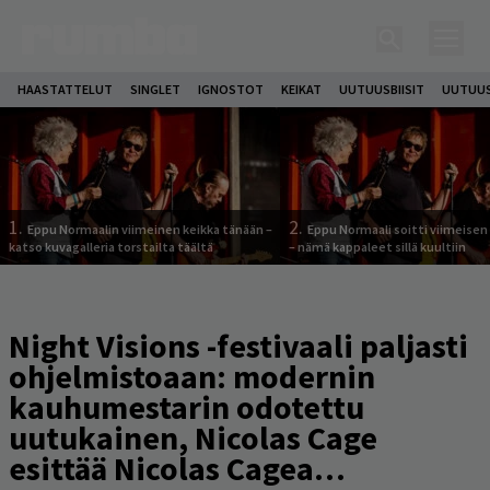
HAASTATTELUT
SINGLET
IGNOSTOT
KEIKAT
UUTUUSBIISIT
UUTUUS
1.
2.
Eppu Normaalin viimeinen keikka tänään –
Eppu Normaali soitti viimeisen
katso kuvagalleria torstailta täältä
– nämä kappaleet sillä kuultiin
Night Visions -festivaali paljasti
ohjelmistoaan: modernin
kauhumestarin odotettu
uutukainen, Nicolas Cage
esittää Nicolas Cagea…