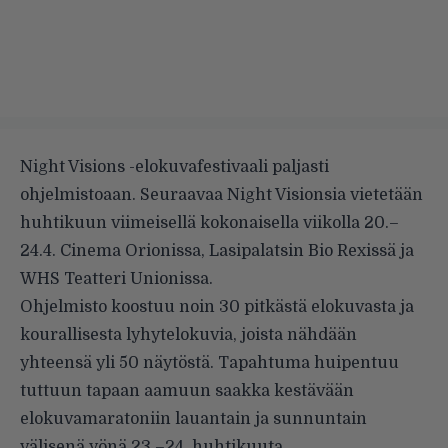
Night Visions -elokuvafestivaali paljasti
ohjelmistoaan. Seuraavaa Night Visionsia vietetään
huhtikuun viimeisellä kokonaisella viikolla 20.–
24.4. Cinema Orionissa, Lasipalatsin Bio Rexissä ja
WHS Teatteri Unionissa.
Ohjelmisto koostuu noin 30 pitkästä elokuvasta ja
kourallisesta lyhytelokuvia, joista nähdään
yhteensä yli 50 näytöstä. Tapahtuma huipentuu
tuttuun tapaan aamuun saakka kestävään
elokuvamaratoniin lauantain ja sunnuntain
välisenä yönä 23.–24. huhtikuuta.