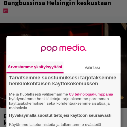
Bangbussinsa Helsingin keskustaan
Arvostamme yksityisyyttäsi
Valintasi
Tarvitsemme suostumuksesi tarjotaksemme
henkilökohtaisen käyttökokemuksen
Me ja huolellisesti valitsemamme
89 teknologiakumppania
hyödynnämme henkilötietoja tarjotaksemme paremman
käyttäjäkokemuksen sekä kohdentaaksemme sisältöä ja
mainoksia.
Eppu Normaali soitti viimeisen
Hyväksymällä suostut tietojesi käyttöön seuraavasti
keikkansa – nämä kappaleet sillä
Käytämme laitetunnisteita ja tallennamme evästeitä