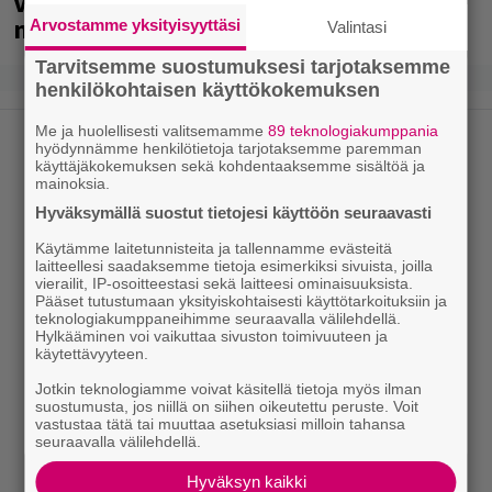
Veikkaus Arenalla syyskuussa – muista
myös metalliklassikot-konsertti
Arvostamme yksityisyyttäsi
Valintasi
Tarvitsemme suostumuksesi tarjotaksemme
henkilökohtaisen käyttökokemuksen
Me ja huolellisesti valitsemamme
89 teknologiakumppania
hyödynnämme henkilötietoja tarjotaksemme paremman
käyttäjäkokemuksen sekä kohdentaaksemme sisältöä ja
mainoksia.
Hyväksymällä suostut tietojesi käyttöön seuraavasti
Käytämme laitetunnisteita ja tallennamme evästeitä
laitteellesi saadaksemme tietoja esimerkiksi sivuista, joilla
vierailit, IP-osoitteestasi sekä laitteesi ominaisuuksista.
Pääset tutustumaan yksityiskohtaisesti käyttötarkoituksiin ja
teknologiakumppaneihimme seuraavalla välilehdellä.
Hylkääminen voi vaikuttaa sivuston toimivuuteen ja
käytettävyyteen.
Jotkin teknologiamme voivat käsitellä tietoja myös ilman
suostumusta, jos niillä on siihen oikeutettu peruste. Voit
vastustaa tätä tai muuttaa asetuksiasi milloin tahansa
seuraavalla välilehdellä.
Hyväksyn kaikki