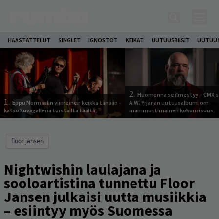
HAASTATTELUT
SINGLET
IGNOSTOT
KEIKAT
UUTUUSBIISIT
UUTUUS
2.
Huomenna se ilmestyy – CMX:s
1.
Eppu Normaalin viimeinen keikka tänään –
A.W. Yrjänän uutuusalbumi om
katso kuvagalleria torstailta täältä
mammuttimainen kokonaisuus
floor jansen
Nightwishin laulajana ja
sooloartistina tunnettu Floor
Jansen julkaisi uutta musiikkia
– esiintyy myös Suomessa