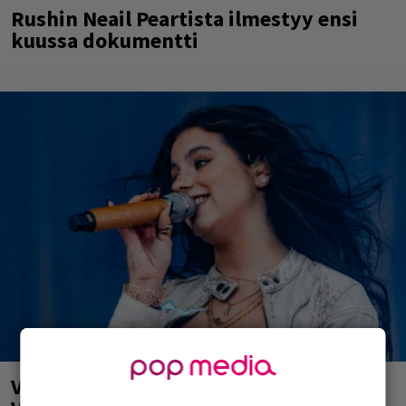
Rushin Neail Peartista ilmestyy ensi
kuussa dokumentti
Valtava Yle 100 vuotta -tapahtuma