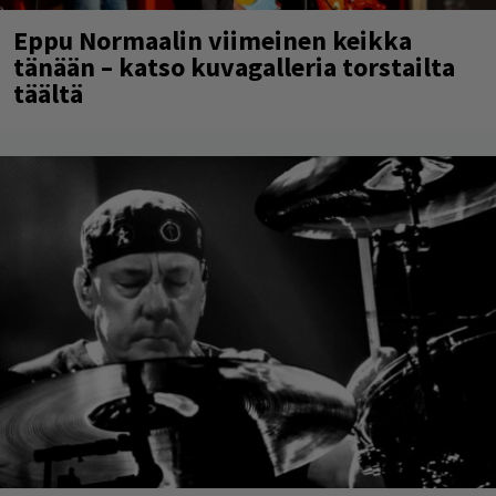
Eppu Normaalin viimeinen keikka
tänään – katso kuvagalleria torstailta
täältä