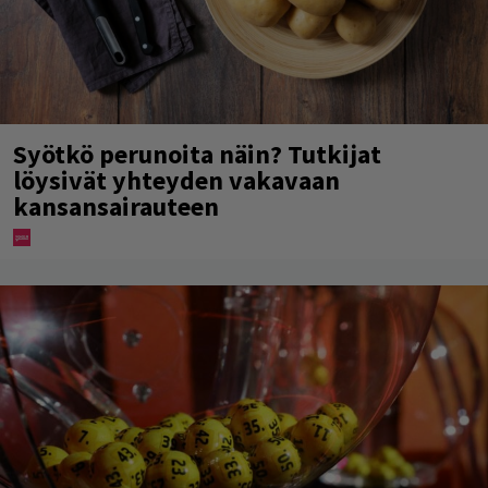
Syötkö perunoita näin? Tutkijat
löysivät yhteyden vakavaan
kansansairauteen