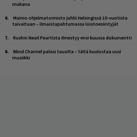
mukana
Mainio ohjelmatoimisto juhlii Helsingissä 10-vuotista
taivaltaan – ilmaistapahtumassa loistoesiintyjät
Rushin Neail Peartista ilmestyy ensi kuussa dokumentti
Blind Channel palasi tauolta – tältä kuulostaa uusi
musiikki