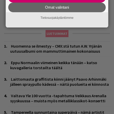
Omat valintani
Tietosuojakäytäntömme
LUETUIMMAT
Huomenna se ilmestyy – CMX:stä tutun A.W. Yrjänän
uutuusalbumi om mammuttimainen kokonaisuus
Eppu Normaalin viimeinen keikka tänään – katso
kuvagalleria torstailta täältä
Laittomasta graffitista kiinni jäänyt Paavo Arhinmäki
jälleen spraypullo kädessä – näitä puolueita ei kiinnosta
Valtava Yle 100 vuotta -tapahtuma Veikkaus Arenalla
syyskuussa – muista myös metalliklassikot-konsertti
Tampereella sunnuntaina superpäivä – nämä artistit