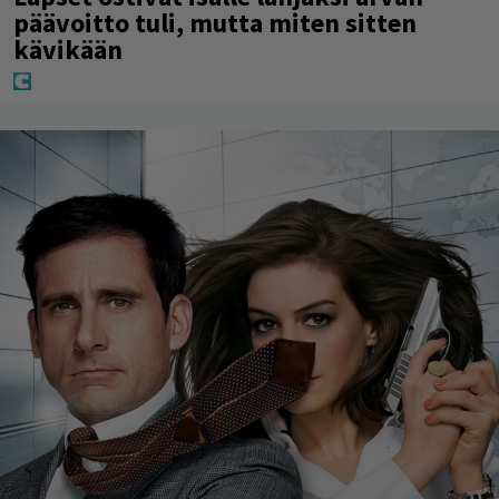
päävoitto tuli, mutta miten sitten
kävikään