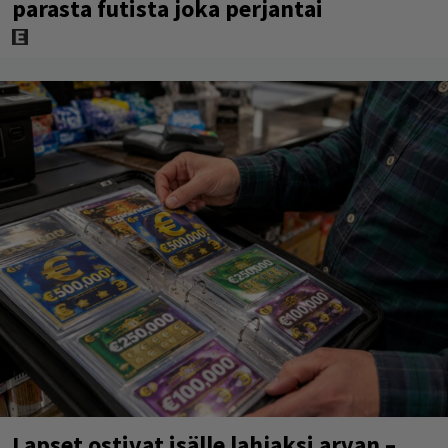
parasta futista joka perjantai
Lapset ostivat isälle lahjaksi arvan –