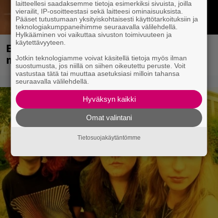
laitteellesi saadaksemme tietoja esimerkiksi sivuista, joilla
vierailit, IP-osoitteestasi sekä laitteesi ominaisuuksista.
Pääset tutustumaan yksityiskohtaisesti käyttötarkoituksiin ja
teknologiakumppaneihimme seuraavalla välilehdellä.
Hylkääminen voi vaikuttaa sivuston toimivuuteen ja
käytettävyyteen.
Eppu Normaalin viimeiset konsertit
näkyvät myös listoilla
Jotkin teknologiamme voivat käsitellä tietoja myös ilman
suostumusta, jos niillä on siihen oikeutettu peruste. Voit
vastustaa tätä tai muuttaa asetuksiasi milloin tahansa
seuraavalla välilehdellä.
Hyväksyn kaikki
Omat valintani
Tietosuojakäytäntömme