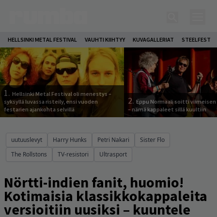
HELLSINKI METAL FESTIVAL
VAUHTI KIIHTYY
KUVAGALLERIAT
STEELFEST
1.
Hellsinki Metal Festival oli menestys –
2.
syksyllä luvassa risteily, ensi vuoden
Eppu Normaali soitti viimeisen
festarien ajankohta selvillä
– nämä kappaleet sillä kuultiin
uutuuslevyt
Harry Hunks
Petri Nakari
Sister Flo
The Rollstons
TV-resistori
Ultrasport
Nörtti-indien fanit, huomio!
Kotimaisia klassikkokappaleita
versioitiin uusiksi – kuuntele