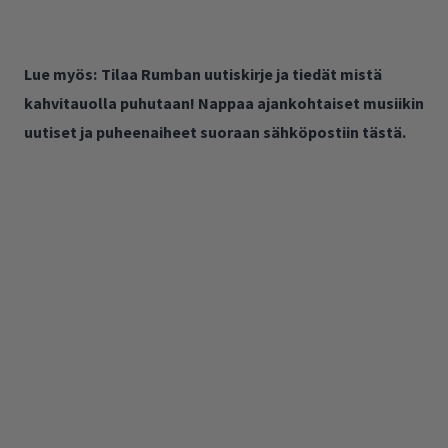
Lue myös:
Tilaa Rumban uutiskirje ja tiedät mistä
kahvitauolla puhutaan! Nappaa ajankohtaiset musiikin
uutiset ja puheenaiheet suoraan sähköpostiin tästä.