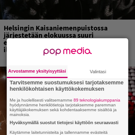
Helsingin Kaisaniemenpuistossa
järjestetään elokuussa suuri
elektronisen tanssimusiikin
ilmaistapahtuma
Arvostamme yksityisyyttäsi
Valintasi
Tarvitsemme suostumuksesi tarjotaksemme
henkilökohtaisen käyttökokemuksen
Me ja huolellisesti valitsemamme
89 teknologiakumppania
hyödynnämme henkilötietoja tarjotaksemme paremman
käyttäjäkokemuksen sekä kohdentaaksemme sisältöä ja
mainoksia.
Hyväksymällä suostut tietojesi käyttöön seuraavasti
Käytämme laitetunnisteita ja tallennamme evästeitä