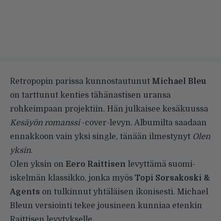
Retropopin parissa kunnostautunut
Michael Bleu
on tarttunut kenties tähänastisen uransa
rohkeimpaan projektiin. Hän julkaisee kesäkuussa
Kesäyön romanssi
-cover-levyn. Albumilta saadaan
ennakkoon vain yksi single, tänään ilmestynyt
Olen
yksin
.
Olen yksin on
Eero Raittisen
levyttämä suomi-
iskelmän klassikko, jonka myös
Topi Sorsakoski &
Agents
on tulkinnut yhtäläisen ikonisesti. Michael
Bleun versiointi tekee jousineen kunniaa etenkin
Raittisen levytykselle.