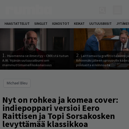
HAASTATTELUT
SINGLET
IGNOSTOT
KEIKAT
UUTUUSBIISIT
JYTÄKE
1.
2.
Huomenna se ilmestyy – CMX:stä tutun
Laittomasta graffitista kiinni 
A.W. Yrjänän uutuusalbumi om
Arhinmäki jälleen spraypullo kädes
mammuttimainen kokonaisuus
puolueita ei kiinnosta
Michael Bleu
Nyt on rohkea ja komea cover:
indiepoppari versioi Eero
Raittisen ja Topi Sorsakosken
levyttämää klassikkoa