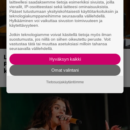
laitteellesi saadaksemme tietoja esimerkiksi sivuista, joilla
vierailit, IP-osoitteestasi sekä laitteesi ominaisuuksista.
Pääset tutustumaan yksityiskohtaisesti käyttötarkoituksiin ja
teknologiakumppaneihimme seuraavalla välilehdellä.
Hylkääminen voi vaikuttaa sivuston toimivuuteen ja
käytettävyyteen.
Jotkin teknologiamme voivat käsitellä tietoja myös ilman
suostumusta, jos niillä on siihen oikeutettu peruste. Voit
vastustaa tätä tai muuttaa asetuksiasi milloin tahansa
seuraavalla välilehdellä.
Laittomasta graffitista kiinni jäänyt
Hyväksyn kaikki
Paavo Arhinmäki jälleen spraypullo
kädessä – näitä puolueita ei kiinnosta
Omat valintani
Tietosuojakäytäntömme