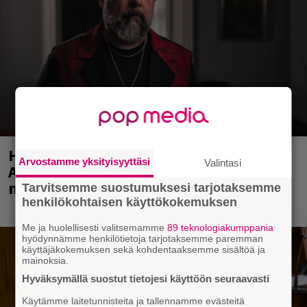
Huomenna se ilmestyy – CMX:stä tutun
Arvostamme yksityisyyttäsi
Valintasi
A.W. Yrjänän uutuusalbumi om
mammuttimainen kokonaisuus
Tarvitsemme suostumuksesi tarjotaksemme
henkilökohtaisen käyttökokemuksen
Me ja huolellisesti valitsemamme
89 teknologiakumppania
hyödynnämme henkilötietoja tarjotaksemme paremman
käyttäjäkokemuksen sekä kohdentaaksemme sisältöä ja
mainoksia.
Hyväksymällä suostut tietojesi käyttöön seuraavasti
Käytämme laitetunnisteita ja tallennamme evästeitä