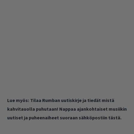
Lue myös:
Tilaa Rumban uutiskirje ja tiedät mistä
kahvitauolla puhutaan! Nappaa ajankohtaiset musiikin
uutiset ja puheenaiheet suoraan sähköpostiin tästä.