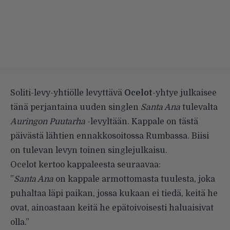
Soliti-levy-yhtiölle levyttävä
Ocelot
-yhtye julkaisee
tänä perjantaina uuden singlen
Santa Ana
tulevalta
Auringon Puutarha
-levyltään. Kappale on tästä
päivästä lähtien ennakkosoitossa Rumbassa. Biisi
on tulevan levyn toinen singlejulkaisu.
Ocelot kertoo kappaleesta seuraavaa:
”
Santa Ana
on kappale armottomasta tuulesta, joka
puhaltaa läpi paikan, jossa kukaan ei tiedä, keitä he
ovat, ainoastaan keitä he epätoivoisesti haluaisivat
olla.”