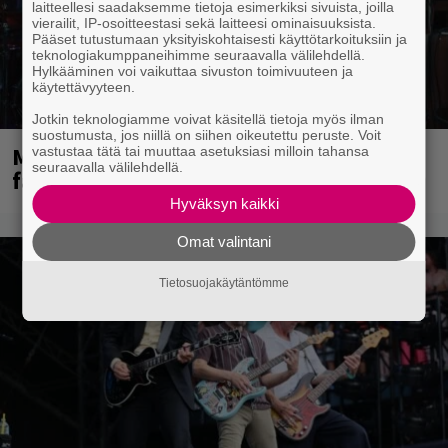
laitteellesi saadaksemme tietoja esimerkiksi sivuista, joilla
vierailit, IP-osoitteestasi sekä laitteesi ominaisuuksista.
Pääset tutustumaan yksityiskohtaisesti käyttötarkoituksiin ja
teknologiakumppaneihimme seuraavalla välilehdellä.
Hylkääminen voi vaikuttaa sivuston toimivuuteen ja
käytettävyyteen.
Jotkin teknologiamme voivat käsitellä tietoja myös ilman
suostumusta, jos niillä on siihen oikeutettu peruste. Voit
Mainioita uutisia Remu Aaltosen
vastustaa tätä tai muuttaa asetuksiasi milloin tahansa
seuraavalla välilehdellä.
faneille
Hyväksyn kaikki
Omat valintani
Tietosuojakäytäntömme