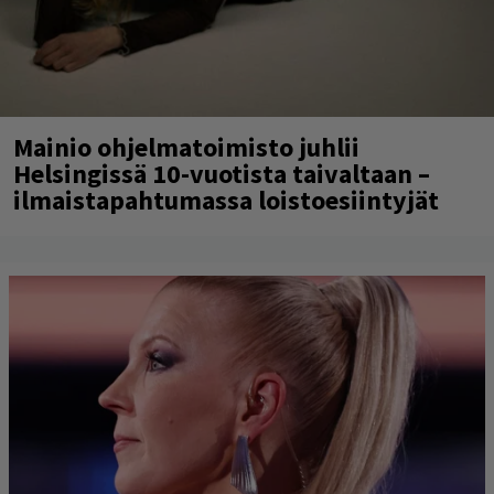
Mainio ohjelmatoimisto juhlii
Helsingissä 10-vuotista taivaltaan –
ilmaistapahtumassa loistoesiintyjät