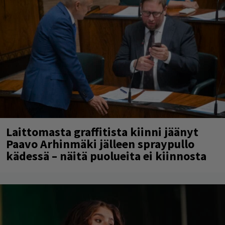
Laittomasta graffitista kiinni jäänyt
Paavo Arhinmäki jälleen spraypullo
kädessä – näitä puolueita ei kiinnosta