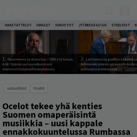
HAASTATTELUT
SINGLET
IGNOSTOT
JYTÄKESÄ GO GO
STEELFEST
K
1.
2.
Huomenna se ilmestyy – CMX:stä tutun
Laittomasta graffitista kiinni 
A.W. Yrjänän uutuusalbumi om
Arhinmäki jälleen spraypullo kädes
mammuttimainen kokonaisuus
puolueita ei kiinnosta
uutuusbiisit
Ocelot
Ocelot tekee yhä kenties
Suomen omaperäisintä
musiikkia – uusi kappale
ennakkokuuntelussa Rumbassa