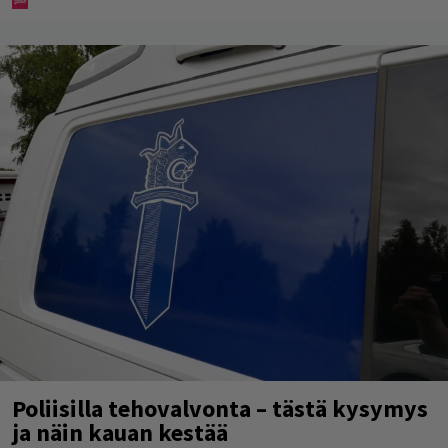
Poliisilla tehovalvonta – tästä kysymys
ja näin kauan kestää