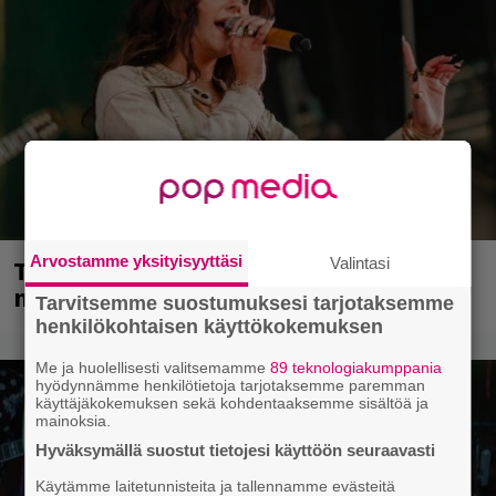
Arvostamme yksityisyyttäsi
Valintasi
Tampereella sunnuntaina superpäivä –
nämä artistit mukana
Tarvitsemme suostumuksesi tarjotaksemme
henkilökohtaisen käyttökokemuksen
Me ja huolellisesti valitsemamme
89 teknologiakumppania
hyödynnämme henkilötietoja tarjotaksemme paremman
käyttäjäkokemuksen sekä kohdentaaksemme sisältöä ja
mainoksia.
Hyväksymällä suostut tietojesi käyttöön seuraavasti
Käytämme laitetunnisteita ja tallennamme evästeitä