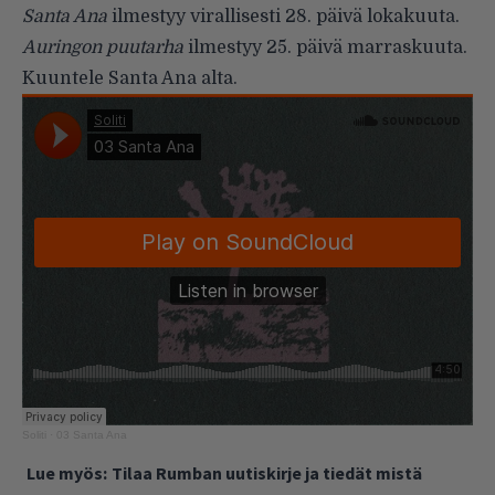
Santa Ana
ilmestyy virallisesti 28. päivä lokakuuta.
Auringon puutarha
ilmestyy 25. päivä marraskuuta.
Kuuntele Santa Ana alta.
Soliti
·
03 Santa Ana
Lue myös:
Tilaa Rumban uutiskirje ja tiedät mistä