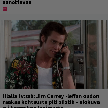
sanottavaa
Illalla tv:ssä: Jim Carrey -leffan oudon
raakaa kohtausta piti siistiä – elokuva
oli koomikon läpimurto