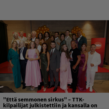
”Että semmonen sirkus” – TTK-
kilpailijat julkistettiin ja kansalla on