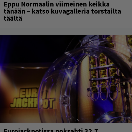
Eppu Normaalin viimeinen keikka
tänään – katso kuvagalleria torstailta
täältä
Eurojackpotissa poksahti 32,7