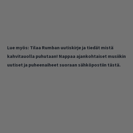
Lue myös:
Tilaa Rumban uutiskirje ja tiedät mistä
kahvitauolla puhutaan! Nappaa ajankohtaiset musiikin
uutiset ja puheenaiheet suoraan sähköpostiin tästä.