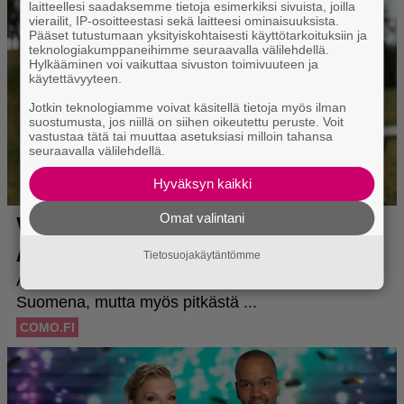
laitteellesi saadaksemme tietoja esimerkiksi sivuista, joilla
vierailit, IP-osoitteestasi sekä laitteesi ominaisuuksista.
Pääset tutustumaan yksityiskohtaisesti käyttötarkoituksiin ja
teknologiakumppaneihimme seuraavalla välilehdellä.
Hylkääminen voi vaikuttaa sivuston toimivuuteen ja
käytettävyyteen.
Jotkin teknologiamme voivat käsitellä tietoja myös ilman
suostumusta, jos niillä on siihen oikeutettu peruste. Voit
vastustaa tätä tai muuttaa asetuksiasi milloin tahansa
seuraavalla välilehdellä.
Hyväksyn kaikki
Omat valintani
Tietosuojakäytäntömme