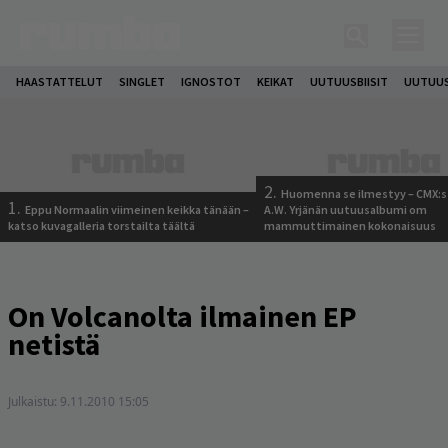
HAASTATTELUT
SINGLET
IGNOSTOT
KEIKAT
UUTUUSBIISIT
UUTUUS
2.
Huomenna se ilmestyy – CMX:s
1.
Eppu Normaalin viimeinen keikka tänään –
A.W. Yrjänän uutuusalbumi om
katso kuvagalleria torstailta täältä
mammuttimainen kokonaisuus
On Volcanolta ilmainen EP
netistä
Julkaistu:
9.11.2010 15:05