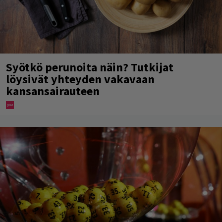
Syötkö perunoita näin? Tutkijat
löysivät yhteyden vakavaan
kansansairauteen