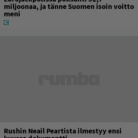
miljoonaa, ja tänne Suomen isoin voitto
meni
Rushin Neail Peartista ilmestyy ensi