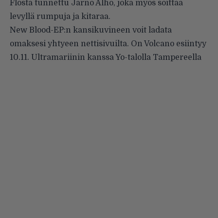
Flosta
tunnettu Jarno Alho, joka myös soittaa
levyllä rumpuja ja kitaraa.
New Blood-EP:n kansikuvineen voit ladata
omaksesi yhtyeen
nettisivuilta
. On Volcano esiintyy
10.11. Ultramariinin kanssa Yo-talolla Tampereella