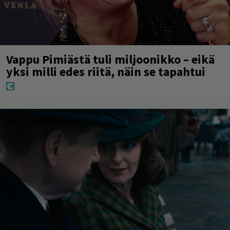
Vappu Pimiästä tuli miljoonikko – eikä
yksi milli edes riitä, näin se tapahtui