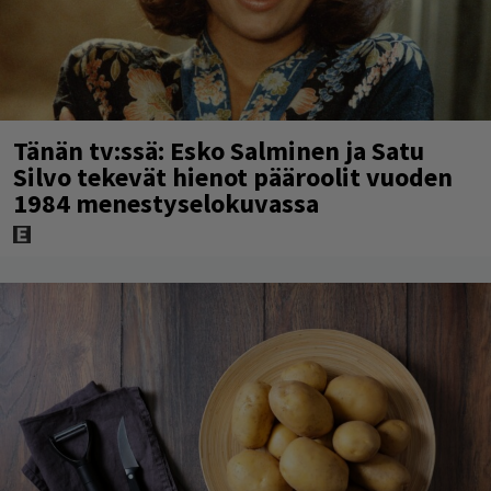
Tänän tv:ssä: Esko Salminen ja Satu
Silvo tekevät hienot pääroolit vuoden
1984 menestyselokuvassa