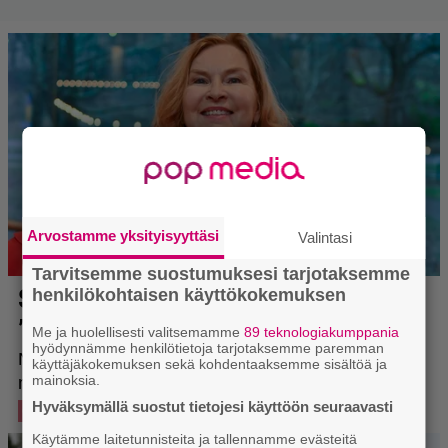
Arvostamme yksityisyyttäsi
Valintasi
Tarvitsemme suostumuksesi tarjotaksemme
henkilökohtaisen käyttökokemuksen
Me ja huolellisesti valitsemamme
89 teknologiakumppania
hyödynnämme henkilötietoja tarjotaksemme paremman
käyttäjäkokemuksen sekä kohdentaaksemme sisältöä ja
mainoksia.
Hyväksymällä suostut tietojesi käyttöön seuraavasti
Käytämme laitetunnisteita ja tallennamme evästeitä