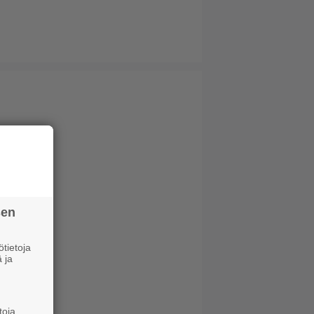
sen
tietoja
 ja
toja