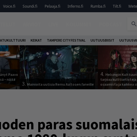
Voice.fi
Soundi.fi
Pelaaja.fi
Inferno.fi
Rumba.fi
Tilt.fi
Metel
TELUT
ARVIOT
LIVE
KOLUMNIT
PODCAST
ATUKULTTUURI
KEIKAT
TAMPERE CITY FESTIVAL
UUTUUSBIISIT
UUTUUSVI
4.
jäänyt Paavo
Helsingin Kulttuur
sä – näitä
tarjoaa kulttiartistej
3.
Mainioita uutisia Remu Aaltosen faneille
osaamista ja kaikkea si
oden paras suomalais