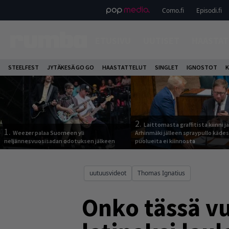
Como.fi
Episodi.fi
ETUSIVU
UUTISET
HAASTAT
STEELFEST
JYTÄKESÄ GO GO
HAASTATTELUT
SINGLET
IGNOSTOT
K
2.
Laittomasta graffitista kiinni 
1.
Weezer palaa Suomeen yli
Arhinmäki jälleen spraypullo kädes
neljännesvuosisadan odotuksen jälkeen
puolueita ei kiinnosta
uutuusvideot
Thomas Ignatius
Onko tässä vu