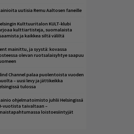
ainioita uutisia Remu Aaltosen faneille
elsingin Kulttuuritalon KULT-klubi
arjoaa kulttiartisteja, suomalaista
saamista ja kaikkea siltä väliltä
ent mainittu, ja syystä: kovassa
osteessa olevan ruotsalaisyhtye saapuu
uomeen
lind Channel palaa puolentoista vuoden
uolta – uusi levy ja jättikeikka
elsingissä tulossa
ainio ohjelmatoimisto juhlii Helsingissä
0-vuotista taivaltaan –
lmaistapahtumassa loistoesiintyjät