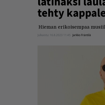
latinaksi lau
tehty kappal
Hieman erikoisempaa musiik
Julkaistu:
16.8.2023 11:45
Jarkko Fräntilä