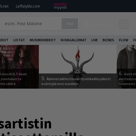
i.net
Leffatykki.com
Etsi
KIRJAUDU
DEOT
LISTAT
MUSIIKKIVIDEOT
KUVAGALLERIAT
LIVE
BIZNES
FLOW
F
6.
italon KULT-klubi
Kent ma
5.
a, suomalaista
Äärimetallifestivaali Hyvinkäällä julkisti
nosteessa
ltä väliltä
esiintyjiä ensi vuodelle
Suomeen
artistin