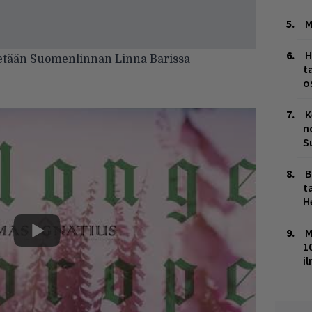
M
H
stetään Suomenlinnan Linna Barissa
t
o
K
n
S
B
ta
H
M
1
i