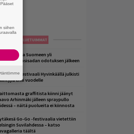
. Pääset
e
n siihen
uraavalla
LUETUIMMAT
eezer palaa Suomeen yli
eljännesvuosisadan odotuksen jälkeen
äytäntömme
ärimetallifestivaali Hyvinkäällä julkisti
iintyjiä ensi vuodelle
aittomasta graffitista kiinni jäänyt
aavo Arhinmäki jälleen spraypullo
ädessä – näitä puolueita ei kiinnosta
ytäkesä Go-Go -festivaalia vietettiin
elsingin Suvilahdessa – katso
uvagalleria täältä