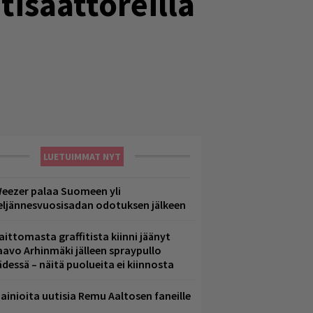
tisaattoreilla
LUETUIMMAT NYT
eezer palaa Suomeen yli
eljännesvuosisadan odotuksen jälkeen
aittomasta graffitista kiinni jäänyt
aavo Arhinmäki jälleen spraypullo
ädessä – näitä puolueita ei kiinnosta
ainioita uutisia Remu Aaltosen faneille