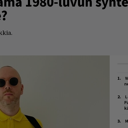
lama 1980-luvun synte
e?
kia.
W
n
L
P
k
M