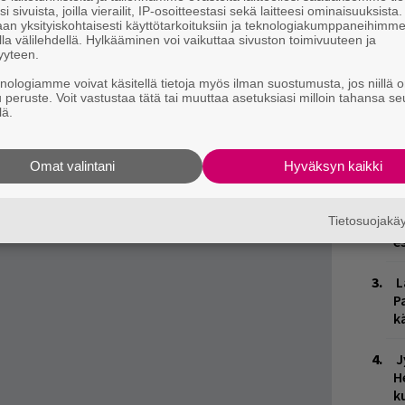
i sivuista, joilla vierailit, IP-osoitteestasi sekä laitteesi ominaisuuksista
Satan Worshipper
-yhtyeestä tuttu). Riento sai
an yksityiskohtaisesti käyttötarkoituksiin ja teknologiakumppaneihimm
la välilehdellä. Hylkääminen voi vaikuttaa sivuston toimivuuteen ja
 ja teki biisistä oman tulkintansa.
yyteen.
knologiamme voivat käsitellä tietoja myös ilman suostumusta, jos niillä o
u peruste. Voit vastustaa tätä tai muuttaa asetuksiasi milloin tahansa se
lä.
W
Omat valintani
Hyväksyn kaikki
n
Tietosuojak
Ä
es
L
P
k
J
H
k