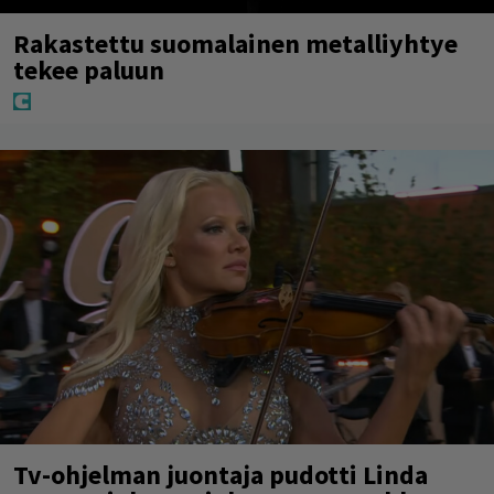
Rakastettu suomalainen metalliyhtye
tekee paluun
Tv-ohjelman juontaja pudotti Linda