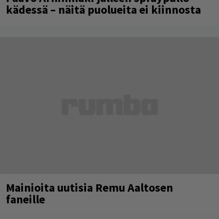
kädessä – näitä puolueita ei kiinnosta
Mainioita uutisia Remu Aaltosen
faneille