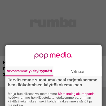
Kent mainittu, ja syystä: kovassa
nosteessa olevan ruotsalaisyhtye
Arvostamme yksityisyyttäsi
Valintasi
saapuu Suomeen
Tarvitsemme suostumuksesi tarjotaksemme
henkilökohtaisen käyttökokemuksen
Me ja huolellisesti valitsemamme
89 teknologiakumppania
hyödynnämme henkilötietoja tarjotaksemme paremman
käyttäjäkokemuksen sekä kohdentaaksemme sisältöä ja
mainoksia.