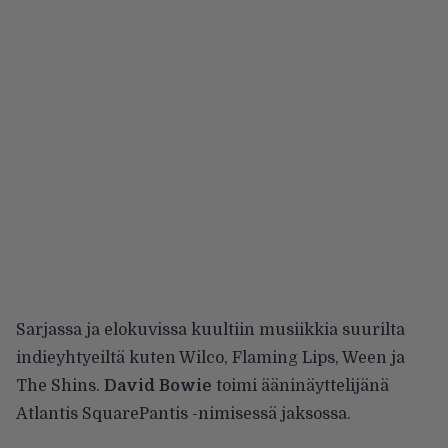
Sarjassa ja elokuvissa kuultiin musiikkia suurilta
indieyhtyeiltä kuten Wilco, Flaming Lips, Ween ja
The Shins.
David Bowie
toimi ääninäyttelijänä
Atlantis SquarePantis -nimisessä jaksossa.