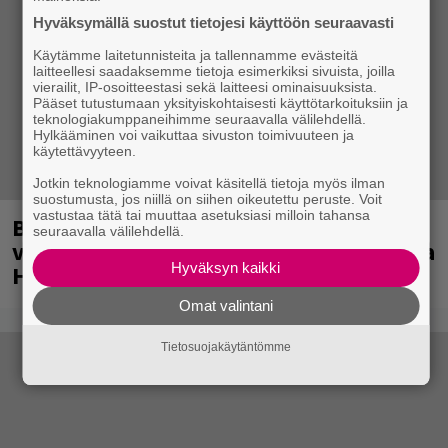
Hyväksymällä suostut tietojesi käyttöön seuraavasti
Käytämme laitetunnisteita ja tallennamme evästeitä
laitteellesi saadaksemme tietoja esimerkiksi sivuista, joilla
vierailit, IP-osoitteestasi sekä laitteesi ominaisuuksista.
Pääset tutustumaan yksityiskohtaisesti käyttötarkoituksiin ja
teknologiakumppaneihimme seuraavalla välilehdellä.
Hylkääminen voi vaikuttaa sivuston toimivuuteen ja
käytettävyyteen.
Jotkin teknologiamme voivat käsitellä tietoja myös ilman
suostumusta, jos niillä on siihen oikeutettu peruste. Voit
vastustaa tätä tai muuttaa asetuksiasi milloin tahansa
Blind Channel palaa puolentoista
seuraavalla välilehdellä.
vuoden tauolta – uusi levy ja jättikeikka
Hyväksyn kaikki
Helsingissä tulossa
Omat valintani
Tietosuojakäytäntömme