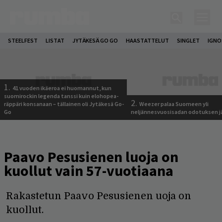
STEELFEST
LISTAT
JYTÄKESÄ GO GO
HAASTATTELUT
SINGLET
IGN
1.
41 vuoden ikäeroa ei huomannut, kun
suomirockin legenda tanssi kuin elohopea-
2.
räppäri konsanaan – tällainen oli Jytäkesä Go-
Weezer palaa Suomeen yli
Go
neljännesvuosisadan odotuksen j
Paavo Pesusienen luoja on
kuollut vain 57-vuotiaana
Rakastetun Paavo Pesusienen uoja on
kuollut.