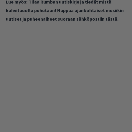
Lue myös:
Tilaa Rumban uutiskirje ja tiedät mistä
kahvitauolla puhutaan! Nappaa ajankohtaiset musiikin
uutiset ja puheenaiheet suoraan sähköpostiin tästä.