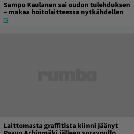
Sampo Kaulanen sai oudon tulehduksen
– makaa hoitolaitteessa nytkähdellen
Laittomasta graffitista kiinni jäänyt
Paavo Arhinmäki jälleen spraypullo