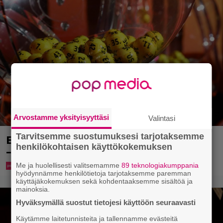
Arvostamme yksityisyyttäsi
Valintasi
Tarvitsemme suostumuksesi tarjotaksemme
Eurojackpotista 80 000 euroa Suomeen
henkilökohtaisen käyttökokemuksen
– tänne
Me ja huolellisesti valitsemamme
89 teknologiakumppania
hyödynnämme henkilötietoja tarjotaksemme paremman
käyttäjäkokemuksen sekä kohdentaaksemme sisältöä ja
mainoksia.
Hyväksymällä suostut tietojesi käyttöön seuraavasti
Käytämme laitetunnisteita ja tallennamme evästeitä