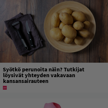
Syötkö perunoita näin? Tutkijat
löysivät yhteyden vakavaan
kansansairauteen