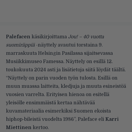
Palefacen
käsikirjoittama
Jou! – 40 vuotta
suomiräppiä
-näyttely avautui torstaina 9.
marraskuuta Helsingin Pasilassa sijaitsevassa
Musiikkimuseo Famessa. Näyttely on esillä 12.
toukokuuta 2024 asti ja lisätietoja siitä löydät
täältä
.
“Näyttely on parin vuoden työn tulosta. Esillä on
muun muassa laitteita, kledjuja ja muuta esineistöä
vuosien varrelta. Erityisen hienoa on esitellä
yleisölle ensimmäistä kertaa nähtävää
kuvamateriaalia esimerkiksi Suomen ekoista
hiphop-bileistä vuodelta 1986”, Paleface eli
Karri
Miettinen
kertoo.