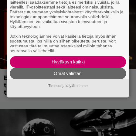
laitteellesi saadaksemme tietoja esimerkiksi sivuista, joilla
vierailit, IP-osoitteestasi sekä laitteesi ominaisuuksista.
Pääset tutustumaan yksityiskohtaisesti käyttötarkoituksiin ja
teknologiakumppaneihimme seuraavalla välilehdellä.
Hylkääminen voi vaikuttaa sivuston toimivuuteen ja
käytettävyyteen.
Jotkin teknologiamme voivat käsitellä tietoja myös ilman
suostumusta, jos niillä on siihen oikeutettu peruste. Voit
vastustaa tätä tai muuttaa asetuksiasi milloin tahansa
seuraavalla välilehdellä.
Hyväksyn kaikki
Omat valintani
Eppu Normaalin viimeinen keikka
tänään – katso kuvagalleria torstailta
Tietosuojakäytäntömme
täältä