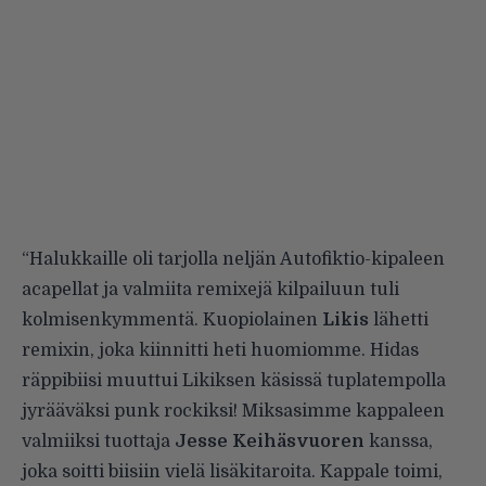
“Halukkaille oli tarjolla neljän Autofiktio-kipaleen
acapellat ja valmiita remixejä kilpailuun tuli
kolmisenkymmentä. Kuopiolainen
Likis
lähetti
remixin, joka kiinnitti heti huomiomme. Hidas
räppibiisi muuttui Likiksen käsissä tuplatempolla
jyrääväksi punk rockiksi! Miksasimme kappaleen
valmiiksi tuottaja
Jesse Keihäsvuoren
kanssa,
joka soitti biisiin vielä lisäkitaroita. Kappale toimi,