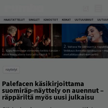
HAASTATTELUT
SINGLET
IGNOSTOT
KEIKAT
UUTUUSBIISIT
UUTUUS
2.
Valtava Yle 100 vuotta -tapah
1.
Eppu Normaalin viimeinen keikka tänään –
Veikkaus Arenalla syyskuussa – m
katso kuvagalleria torstailta täältä
metalliklassikot-konsertti
näyttelyt
Palefacen käsikirjoittama
suomiräp-näyttely on auennut –
räppäriltä myös uusi julkaisu