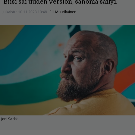
Biisi sai uuden version, sanoma säilyi.
Julkaistu:
10.11.2023 10:48
Elli Muurikainen
Joni Sarkki