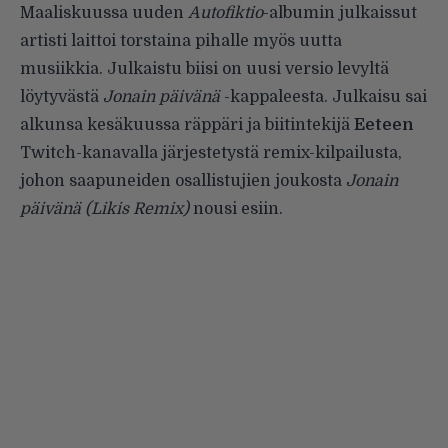
Maaliskuussa uuden
Autofiktio
-albumin julkaissut
artisti laittoi torstaina pihalle myös uutta
musiikkia. Julkaistu biisi on uusi versio levyltä
löytyvästä
Jonain päivänä
-kappaleesta. Julkaisu sai
alkunsa kesäkuussa räppäri ja biitintekijä
Eeteen
Twitch-kanavalla järjestetystä remix-kilpailusta,
johon saapuneiden osallistujien joukosta
Jonain
päivänä (Likis Remix)
nousi esiin.