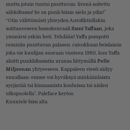
mutta jotain tuntui puuttuvan: livenä soitettu
sähköbasso! Se on punk-biisin sielu ja ydin!”
“Otin välittömästi yhteyden Autofiktiollakin
soittaneeseen bassokenraali
Sami Yaffaan
, joka
ymmärsi yskän heti. Tehdään! Yaffa pompotti
remixiin puuttuvan palasen: raivokkaan beislainin
joka vie kuulijan suoraan vuoteen 1980, kun Yaffa
aloitti punkkibasistin uransa liittymällä
Pelle
Miljoonan
yhtyeeseen. Kappaleen viesti säilyy
ennallaan: emme voi hyväksyä minkäänlaista
syrjintää tai kiusaamista kouluissa tai niiden
ulkopuolella”, Paleface kertoo.
Kuuntele biisi alta.