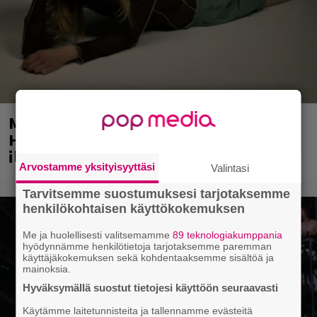
Mainio ohjelmatoimisto juhlii
Helsingissä 10-vuotista taivaltaan –
ilmaistapahtumassa loistoesiintyjät
Arvostamme yksityisyyttäsi
Valintasi
Tarvitsemme suostumuksesi tarjotaksemme
henkilökohtaisen käyttökokemuksen
Me ja huolellisesti valitsemamme
89 teknologiakumppania
hyödynnämme henkilötietoja tarjotaksemme paremman
käyttäjäkokemuksen sekä kohdentaaksemme sisältöä ja
mainoksia.
Hyväksymällä suostut tietojesi käyttöön seuraavasti
Käytämme laitetunnisteita ja tallennamme evästeitä