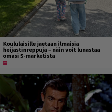
Koululaisille jaetaan ilmaisia
heijastinreppuja – näin voit lunastaa
omasi S-marketista