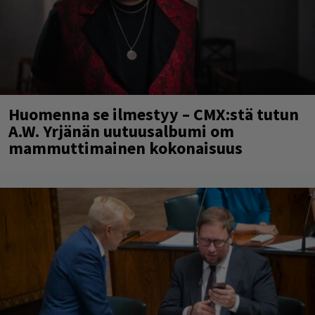
Huomenna se ilmestyy – CMX:stä tutun
A.W. Yrjänän uutuusalbumi om
mammuttimainen kokonaisuus