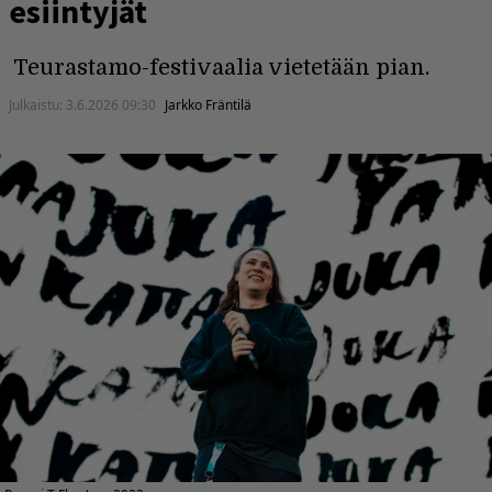
esiintyjät
Teurastamo-festivaalia vietetään pian.
Julkaistu:
3.6.2026 09:30
Jarkko Fräntilä