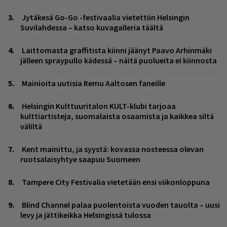
Jytäkesä Go-Go -festivaalia vietettiin Helsingin
Suvilahdessa – katso kuvagalleria täältä
Laittomasta graffitista kiinni jäänyt Paavo Arhinmäki
jälleen spraypullo kädessä – näitä puolueita ei kiinnosta
Mainioita uutisia Remu Aaltosen faneille
Helsingin Kulttuuritalon KULT-klubi tarjoaa
kulttiartisteja, suomalaista osaamista ja kaikkea siltä
väliltä
Kent mainittu, ja syystä: kovassa nosteessa olevan
ruotsalaisyhtye saapuu Suomeen
Tampere City Festivalia vietetään ensi viikonloppuna
Blind Channel palaa puolentoista vuoden tauolta – uusi
levy ja jättikeikka Helsingissä tulossa