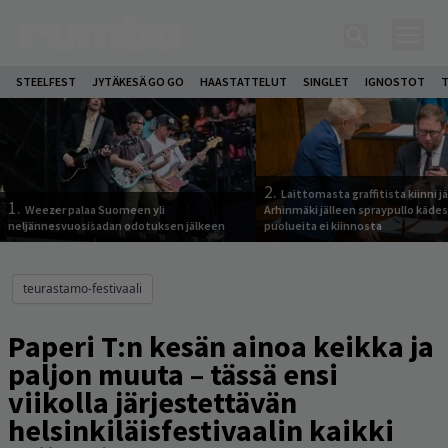
STEELFEST
JYTÄKESÄ GO GO
HAASTATTELUT
SINGLET
IGNOSTOT
T
2.
Laittomasta graffitista kiinni 
1.
Weezer palaa Suomeen yli
Arhinmäki jälleen spraypullo kädes
neljännesvuosisadan odotuksen jälkeen
puolueita ei kiinnosta
teurastamo-festivaali
Paperi T:n kesän ainoa keikka ja
paljon muuta – tässä ensi
viikolla järjestettävän
helsinkiläisfestivaalin kaikki