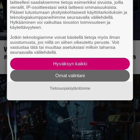
laitteellesi saadaksemme tietoja esimerkiksi sivuista, joilla
vierailit, IP-osoitteestasi sekä laitteesi ominaisuuksista.
Pääset tutustumaan yksityiskohtaisesti käyttötarkoituksiin ja
teknologiakumppaneihimme seuraavalla välilehdellä.
Hylkääminen voi vaikuttaa sivuston toimivuuteen ja
käytettävyyteen.
Jotkin teknologiamme voivat käsitellä tietoja myös ilman
suostumusta, jos niillä on siihen oikeutettu peruste. Voit
Weezer palaa Suomeen yli
vastustaa tätä tai muuttaa asetuksiasi milloin tahansa
seuraavalla välilehdellä.
neljännesvuosisadan odotuksen jälkeen
Hyväksyn kaikki
Omat valintani
Tietosuojakäytäntömme