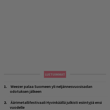
LUETUIMMAT
Weezer palaa Suomeen yli neljännesvuosisadan
odotuksen jälkeen
Äärimetallifestivaali Hyvinkäällä julkisti esiintyjiä ensi
vuodelle