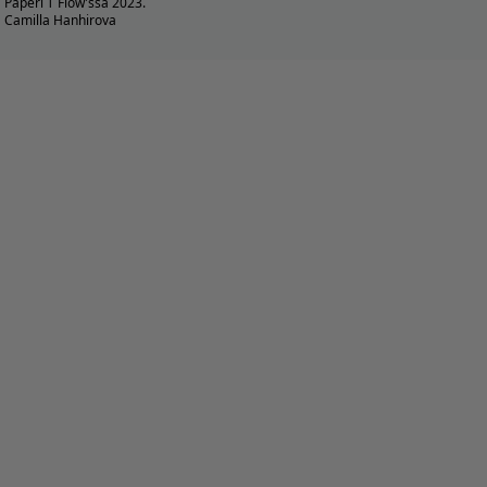
Paperi T Flow'ssa 2023.
Camilla Hanhirova