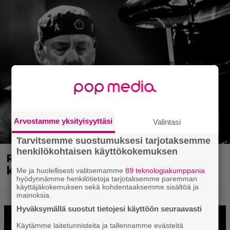
Arvostamme yksityisyyttäsi
Valintasi
Tarvitsemme suostumuksesi tarjotaksemme
henkilökohtaisen käyttökokemuksen
Rushin Neil Peartista ilmestyy ensi
kuussa dokumentti
Me ja huolellisesti valitsemamme
89 teknologiakumppania
hyödynnämme henkilötietoja tarjotaksemme paremman
käyttäjäkokemuksen sekä kohdentaaksemme sisältöä ja
mainoksia.
Hyväksymällä suostut tietojesi käyttöön seuraavasti
Käytämme laitetunnisteita ja tallennamme evästeitä