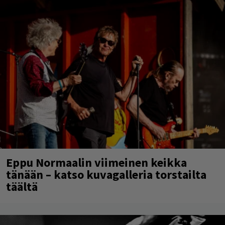
Eppu Normaalin viimeinen keikka
tänään – katso kuvagalleria torstailta
täältä