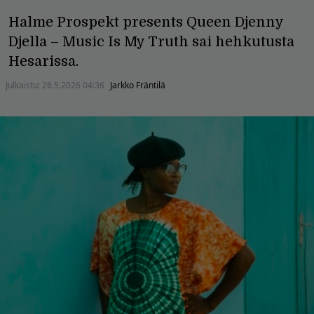
Halme Prospekt presents Queen Djenny
Djella – Music Is My Truth sai hehkutusta
Hesarissa.
Julkaistu:
26.5.2026 04:36
Jarkko Fräntilä