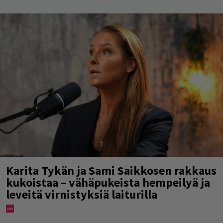
Karita Tykän ja Sami Saikkosen rakkaus
kukoistaa – vähäpukeista hempeilyä ja
leveitä virnistyksiä laiturilla