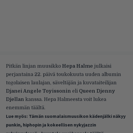
Pitkän linjan muusikko
Hepa Halme
julkaisi
perjantaina 22. päivä toukokuuta uuden albumin
togolaisen laulajan, säveltäjän ja kuvataiteilijan
Djanei Angele Toyissonin
eli
Queen Djenny
Djellan
kanssa. Hepa Halmeesta voit lukea
enemmän
täältä
.
Lue myös:
Tämän suomalaismuusikon kädenjälki näkyy
punkin, hiphopin ja kokeellisen nykyjazzin