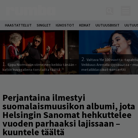
HAASTATTELUT
SINGLET
IGNOSTOT
KEIKAT
UUTUUSBIISIT
UUTUUS
2.
Valtava Yle 100 vuotta -tapah
1.
Eppu Normaalin viimeinen keikka tänään –
Veikkaus Arenalla syyskuussa – m
katso kuvagalleria torstailta täältä
metalliklassikot-konsertti
Perjantaina ilmestyi
suomalaismuusikon albumi, jota
Helsingin Sanomat hehkuttelee
vuoden parhaaksi lajissaan –
kuuntele täältä