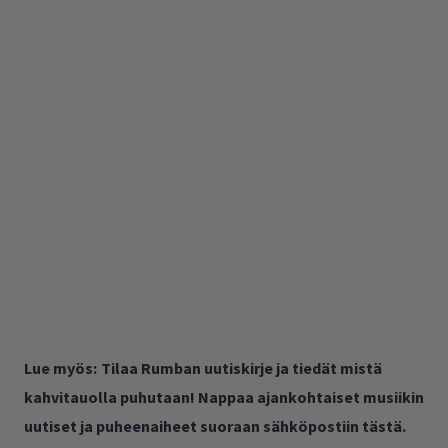
Lue myös:
Tilaa Rumban uutiskirje ja tiedät mistä
kahvitauolla puhutaan! Nappaa ajankohtaiset musiikin
uutiset ja puheenaiheet suoraan sähköpostiin tästä.