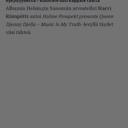
nykyisyydessä – kuuntele uusi kappale täältä
Albumin Helsingin Sanomiin arvostellut
Harri
Römpötti
antoi
Halme Prospekt presents Queen
Djenny Djella – Music Is My Truth
-levyllä täydet
viisi tähteä.