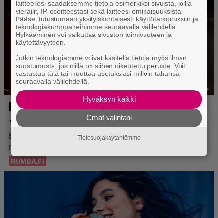
laitteellesi saadaksemme tietoja esimerkiksi sivuista, joilla
vierailit, IP-osoitteestasi sekä laitteesi ominaisuuksista.
Pääset tutustumaan yksityiskohtaisesti käyttötarkoituksiin ja
teknologiakumppaneihimme seuraavalla välilehdellä.
Hylkääminen voi vaikuttaa sivuston toimivuuteen ja
käytettävyyteen.
Jotkin teknologiamme voivat käsitellä tietoja myös ilman
suostumusta, jos niillä on siihen oikeutettu peruste. Voit
vastustaa tätä tai muuttaa asetuksiasi milloin tahansa
seuraavalla välilehdellä.
Hyväksyn kaikki
Omat valintani
Tietosuojakäytäntömme