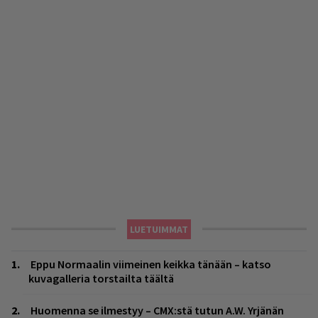
LUETUIMMAT
Eppu Normaalin viimeinen keikka tänään – katso
kuvagalleria torstailta täältä
Huomenna se ilmestyy – CMX:stä tutun A.W. Yrjänän