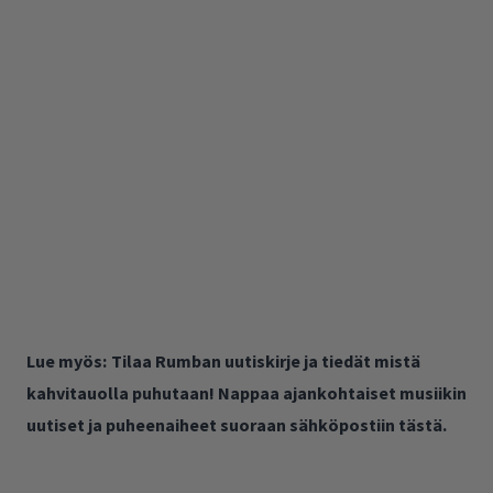
Lue myös:
Tilaa Rumban uutiskirje ja tiedät mistä
kahvitauolla puhutaan! Nappaa ajankohtaiset musiikin
uutiset ja puheenaiheet suoraan sähköpostiin tästä.