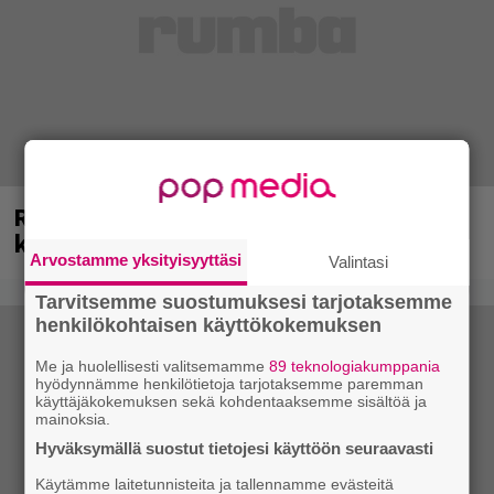
Rushin Neil Peartista ilmestyy ensi
kuussa dokumentti
Arvostamme yksityisyyttäsi
Valintasi
Tarvitsemme suostumuksesi tarjotaksemme
henkilökohtaisen käyttökokemuksen
Me ja huolellisesti valitsemamme
89 teknologiakumppania
hyödynnämme henkilötietoja tarjotaksemme paremman
käyttäjäkokemuksen sekä kohdentaaksemme sisältöä ja
mainoksia.
Hyväksymällä suostut tietojesi käyttöön seuraavasti
Käytämme laitetunnisteita ja tallennamme evästeitä