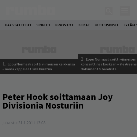
HAASTATTELUT
SINGLET
IGNOSTOT
KEIKAT
UUTUUSBIISIT
JYTÄKE
2.
Eppu Normaali soitti viimeisen
1.
Eppu Normaali soitti viimeisen keikkansa
konserttinsa koskaan – Yle Areena
– nämä kappaleet sillä kuultiin
dokumentti bändistä
Peter Hook soittamaan Joy
Divisionia Nosturiin
Julkaistu:
31.1.2011 13:08