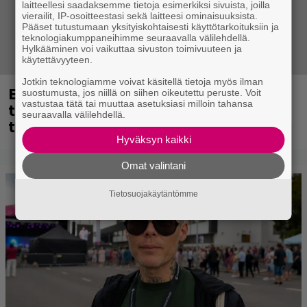
laitteellesi saadaksemme tietoja esimerkiksi sivuista, joilla
vierailit, IP-osoitteestasi sekä laitteesi ominaisuuksista.
Pääset tutustumaan yksityiskohtaisesti käyttötarkoituksiin ja
teknologiakumppaneihimme seuraavalla välilehdellä.
Hylkääminen voi vaikuttaa sivuston toimivuuteen ja
käytettävyyteen.
Jotkin teknologiamme voivat käsitellä tietoja myös ilman
Eppu Normaalin viimeinen keikka
suostumusta, jos niillä on siihen oikeutettu peruste. Voit
vastustaa tätä tai muuttaa asetuksiasi milloin tahansa
tänään – katso kuvagalleria torstailta
seuraavalla välilehdellä.
täältä
Hyväksyn kaikki
Omat valintani
Tietosuojakäytäntömme