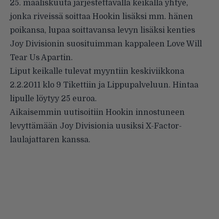
25. maaliskuuta järjestettävällä keikalla yhtye,
jonka riveissä soittaa Hookin lisäksi mm. hänen
poikansa, lupaa soittavansa levyn lisäksi kenties
Joy Divisionin suosituimman kappaleen
Love Will
Tear Us Apart
in
.
Liput keikalle tulevat myyntiin keskiviikkona
2.2.2011 klo 9
Tikettiin
ja
Lippupalveluun
. Hintaa
lipulle löytyy 25 euroa.
Aikaisemmin
uutisoitiin
Hookin innostuneen
levyttämään Joy Divisionia uusiksi X-Factor-
laulajattaren kanssa.