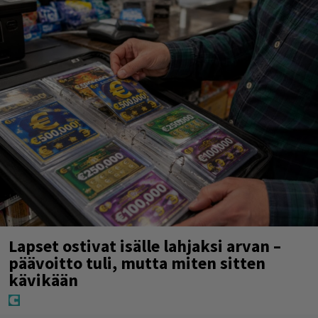
Lapset ostivat isälle lahjaksi arvan –
päävoitto tuli, mutta miten sitten
kävikään