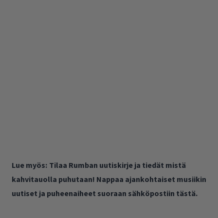
Lue myös:
Tilaa Rumban uutiskirje ja tiedät mistä
kahvitauolla puhutaan! Nappaa ajankohtaiset musiikin
uutiset ja puheenaiheet suoraan sähköpostiin tästä.