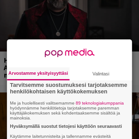
Huomenna se ilmestyy – CMX:stä tutun
A.W. Yrjänän uutuusalbumi om
mammuttimainen kokonaisuus
Arvostamme yksityisyyttäsi
Valintasi
Tarvitsemme suostumuksesi tarjotaksemme
henkilökohtaisen käyttökokemuksen
Me ja huolellisesti valitsemamme
89 teknologiakumppania
hyödynnämme henkilötietoja tarjotaksemme paremman
käyttäjäkokemuksen sekä kohdentaaksemme sisältöä ja
mainoksia.
Hyväksymällä suostut tietojesi käyttöön seuraavasti
Käytämme laitetunnisteita ja tallennamme evästeitä