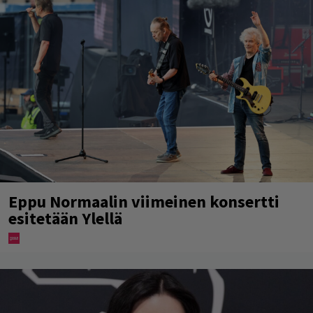
Eppu Normaalin viimeinen konsertti
esitetään Ylellä