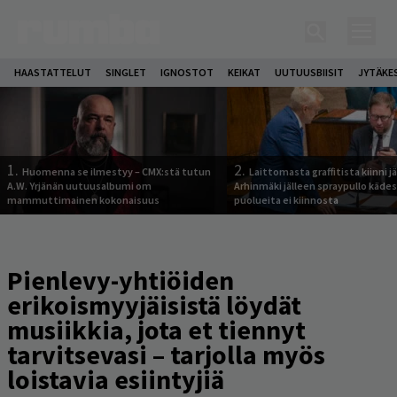
HAASTATTELUT
SINGLET
IGNOSTOT
KEIKAT
UUTUUSBIISIT
JYTÄKE
1.
2.
Huomenna se ilmestyy – CMX:stä tutun
Laittomasta graffitista kiinni 
A.W. Yrjänän uutuusalbumi om
Arhinmäki jälleen spraypullo kädes
mammuttimainen kokonaisuus
puolueita ei kiinnosta
Pienlevy-yhtiöiden
erikoismyyjäisistä löydät
musiikkia, jota et tiennyt
tarvitsevasi – tarjolla myös
loistavia esiintyjiä