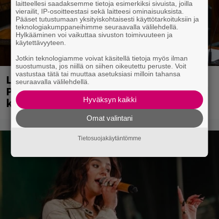
laitteellesi saadaksemme tietoja esimerkiksi sivuista, joilla
vierailit, IP-osoitteestasi sekä laitteesi ominaisuuksista.
Pääset tutustumaan yksityiskohtaisesti käyttötarkoituksiin ja
teknologiakumppaneihimme seuraavalla välilehdellä.
Hylkääminen voi vaikuttaa sivuston toimivuuteen ja
käytettävyyteen.
Jotkin teknologiamme voivat käsitellä tietoja myös ilman
suostumusta, jos niillä on siihen oikeutettu peruste. Voit
vastustaa tätä tai muuttaa asetuksiasi milloin tahansa
Laittomasta graffitista kiinni jäänyt
seuraavalla välilehdellä.
Paavo Arhinmäki jälleen spraypullo
kädessä – näitä puolueita ei kiinnosta
Hyväksyn kaikki
Omat valintani
Tietosuojakäytäntömme