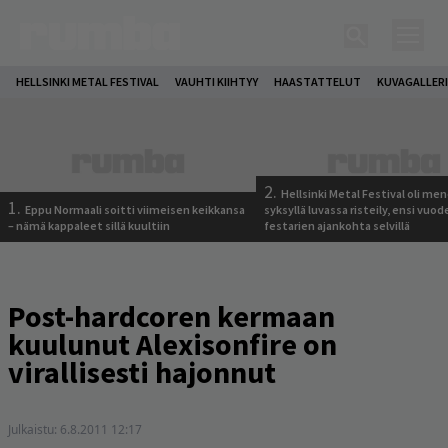
HELLSINKI METAL FESTIVAL
VAUHTI KIIHTYY
HAASTATTELUT
KUVAGALLER
2.
Hellsinki Metal Festival oli me
1.
Eppu Normaali soitti viimeisen keikkansa
syksyllä luvassa risteily, ensi vuod
– nämä kappaleet sillä kuultiin
festarien ajankohta selvillä
Post-hardcoren kermaan
kuulunut Alexisonfire on
virallisesti hajonnut
Julkaistu:
6.8.2011 12:17