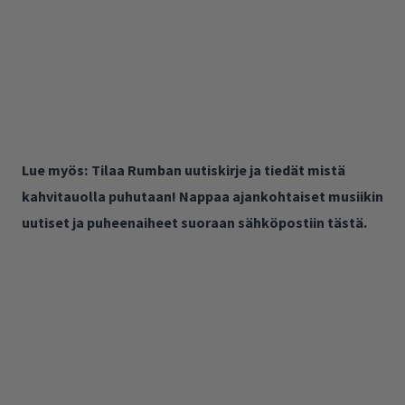
Lue myös:
Tilaa Rumban uutiskirje ja tiedät mistä
kahvitauolla puhutaan! Nappaa ajankohtaiset musiikin
uutiset ja puheenaiheet suoraan sähköpostiin tästä.