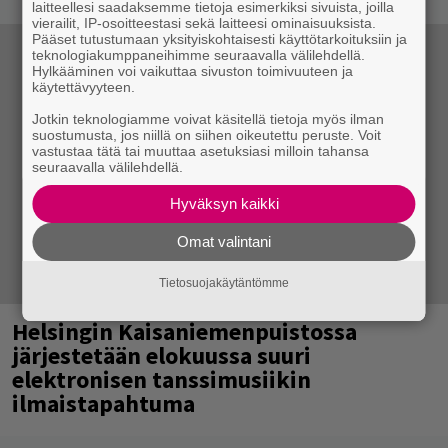
laitteellesi saadaksemme tietoja esimerkiksi sivuista, joilla
vierailit, IP-osoitteestasi sekä laitteesi ominaisuuksista.
Pääset tutustumaan yksityiskohtaisesti käyttötarkoituksiin ja
teknologiakumppaneihimme seuraavalla välilehdellä.
Hylkääminen voi vaikuttaa sivuston toimivuuteen ja
käytettävyyteen.
Jotkin teknologiamme voivat käsitellä tietoja myös ilman
suostumusta, jos niillä on siihen oikeutettu peruste. Voit
vastustaa tätä tai muuttaa asetuksiasi milloin tahansa
seuraavalla välilehdellä.
Hyväksyn kaikki
Omat valintani
Tietosuojakäytäntömme
Helsingin Kaisaniemenpuistossa
järjestetään elokuussa suuri
elektronisen tanssimusiikin
ilmaistapahtuma