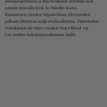
sooloprojektiinsa ja MacNeilinkin intressit ovat
jossain muualla kuin hc-bändin luona.
Kymmenen vuoden taipaleellaan Alexisonfire
julkaisi yhteensä neljä studioalbumia. Viimeiseksi
tuotokseksi jäi viime vuoden
Dog’s Blood
-ep.
Lue tiedote kokonaisuudessaan
täällä
.