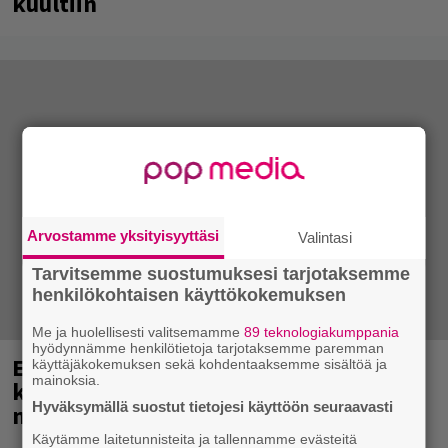
kuultiin
Arvostamme yksityisyyttäsi
Valintasi
Tarvitsemme suostumuksesi tarjotaksemme
henkilökohtaisen käyttökokemuksen
Me ja huolellisesti valitsemamme
89 teknologiakumppania
hyödynnämme henkilötietoja tarjotaksemme paremman
Eppu Normaali soitti viimeisen
käyttäjäkokemuksen sekä kohdentaaksemme sisältöä ja
mainoksia.
konserttinsa koskaan – Yle Areenassa
Hyväksymällä suostut tietojesi käyttöön seuraavasti
nyt dokumentti bändistä
Käytämme laitetunnisteita ja tallennamme evästeitä