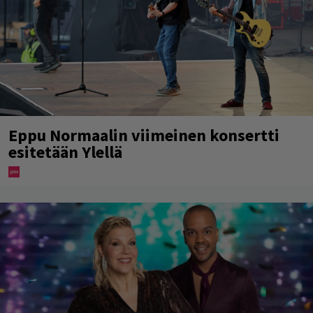
Eppu Normaalin viimeinen konsertti
esitetään Ylellä