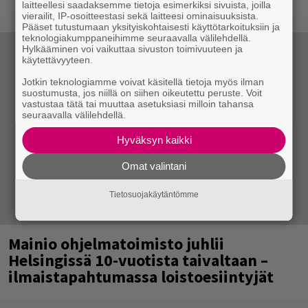
laitteellesi saadaksemme tietoja esimerkiksi sivuista, joilla
vierailit, IP-osoitteestasi sekä laitteesi ominaisuuksista.
Pääset tutustumaan yksityiskohtaisesti käyttötarkoituksiin ja
teknologiakumppaneihimme seuraavalla välilehdellä.
Hylkääminen voi vaikuttaa sivuston toimivuuteen ja
käytettävyyteen.
Jotkin teknologiamme voivat käsitellä tietoja myös ilman
suostumusta, jos niillä on siihen oikeutettu peruste. Voit
vastustaa tätä tai muuttaa asetuksiasi milloin tahansa
seuraavalla välilehdellä.
Hyväksyn kaikki
Omat valintani
Tietosuojakäytäntömme
Mainio ohjelmatoimisto juhlii
Helsingissä 10-vuotista taivaltaan –
ilmaistapahtumassa loistoesiintyjät