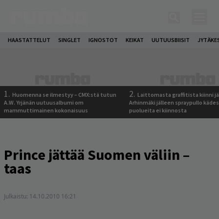
HAASTATTELUT
SINGLET
IGNOSTOT
KEIKAT
UUTUUSBIISIT
JYTÄKE
1.
2.
Huomenna se ilmestyy – CMX:stä tutun
Laittomasta graffitista kiinni 
A.W. Yrjänän uutuusalbumi om
Arhinmäki jälleen spraypullo kädes
mammuttimainen kokonaisuus
puolueita ei kiinnosta
Prince jättää Suomen väliin –
taas
Julkaistu:
14.10.2010 16:21