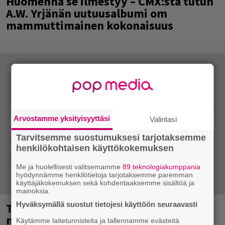
Huomenna se ilmestyy – CMX:stä tutun
A.W. Yrjänän uutuusalbumi om
mammuttimainen kokonaisuus
Arvostamme yksityisyyttäsi
Valintasi
Tarvitsemme suostumuksesi tarjotaksemme
henkilökohtaisen käyttökokemuksen
Me ja huolellisesti valitsemamme
89 teknologiakumppania
hyödynnämme henkilötietoja tarjotaksemme paremman
käyttäjäkokemuksen sekä kohdentaaksemme sisältöä ja
mainoksia.
Hyväksymällä suostut tietojesi käyttöön seuraavasti
Tampereella sunnuntaina superpäivä –
nämä artistit mukana
Käytämme laitetunnisteita ja tallennamme evästeitä