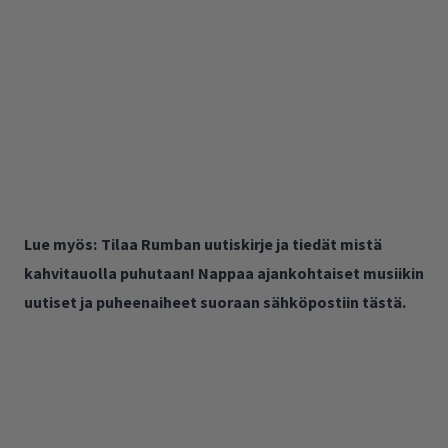
Lue myös:
Tilaa Rumban uutiskirje ja tiedät mistä
kahvitauolla puhutaan! Nappaa ajankohtaiset musiikin
uutiset ja puheenaiheet suoraan sähköpostiin tästä.