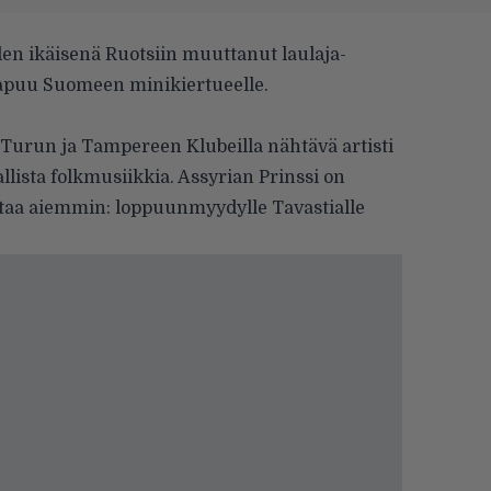
den ikäisenä Ruotsiin muuttanut laulaja-
puu Suomeen minikiertueelle.
 Turun ja Tampereen Klubeilla nähtävä artisti
llista folkmusiikkia. Assyrian Prinssi on
rtaa aiemmin: loppuunmyydylle Tavastialle