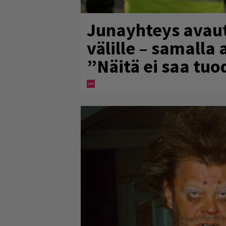
Junayhteys avau
välille – samalla 
”Näitä ei saa tuo