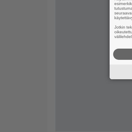
esimerkiks
tutustuma
seuraaval
käytettäv
Jotkin te
oikeutett
välilehdel