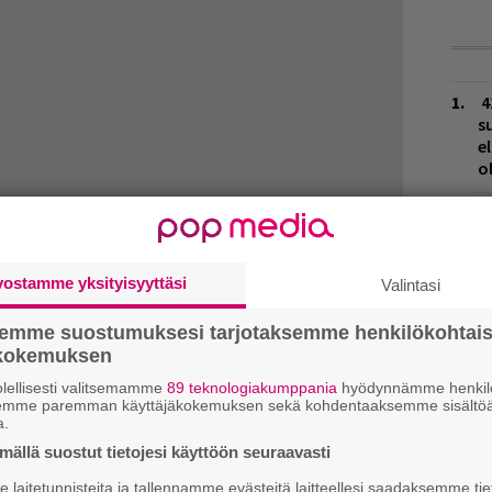
4
s
e
o
H
v
r
a
Missing Noten
julkaissut Prince of Assyria tuo
p
vostamme yksityisyyttäsi
Valintasi
laisaktit
Jonatan Guzmanin
sekä
Any Exitin
.
semme suostumuksesi tarjotaksemme henkilökohtai
Ä
teri
es
ökokemuksen
lellisesti valitsemamme
89 teknologiakumppania
hyödynnämme henkilö
W
semme paremman käyttäjäkokemuksen sekä kohdentaaksemme sisältöä
a.
n
ja tiedät mistä kahvitauolla puhutaan! Nappaa
ällä suostut tietojesi käyttöön seuraavasti
puheenaiheet suoraan sähköpostiin tästä.
J
laitetunnisteita ja tallennamme evästeitä laitteellesi saadaksemme tie