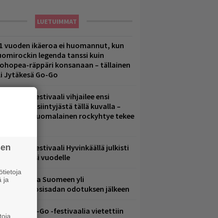
LUETUIMMAT
1 vuoden ikäeroa ei huomannut, kun
uomirockin legenda tanssi kuin
lohopea-räppäri konsanaan – tällainen
li Jytäkesä Go-Go
elsinkiläisfestivaali vihjailee ensi
uoden pääesiintyjästä tällä kuvalla –
akastettu suomalainen rockyhtye tekee
aluun?
sen
ärimetallifestivaali Hyvinkäällä julkisti
iintyjiä ensi vuodelle
tietoja
eezer palaa Suomeen yli
 ja
eljännesvuosisadan odotuksen jälkeen
ytäkesä Go-Go -festivaalia vietettiin
toja