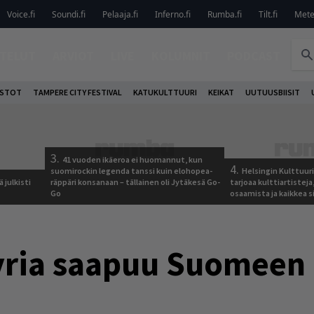
Voice.fi
Soundi.fi
Pelaaja.fi
Inferno.fi
Rumba.fi
Tilt.fi
Metel
TELUT
ARVIOT
LIVE
KOLUMNIT
PODCAST
OSTOT
TAMPERE CITY FESTIVAL
KATUKULTTUURI
KEIKAT
UUTUUSBIISIT
3.
41 vuoden ikäeroa ei huomannut, kun
4.
suomirockin legenda tanssi kuin elohopea-
Helsingin Kulttuur
 julkisti
räppäri konsanaan – tällainen oli Jytäkesä Go-
tarjoaa kulttiartistej
Go
osaamista ja kaikkea si
syria saapuu Suomeen