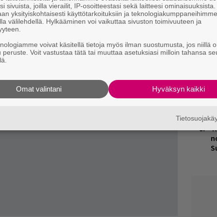
H
i sivuista, joilla vierailit, IP-osoitteestasi sekä laitteesi ominaisuuksista
k
an yksityiskohtaisesti käyttötarkoituksiin ja teknologiakumppaneihimm
la välilehdellä. Hylkääminen voi vaikuttaa sivuston toimivuuteen ja
yyteen.
T
v
knologiamme voivat käsitellä tietoja myös ilman suostumusta, jos niillä o
u peruste. Voit vastustaa tätä tai muuttaa asetuksiasi milloin tahansa se
lä.
M
H
Omat valintani
Hyväksyn kaikki
t
o
Tietosuojak
K
n
S