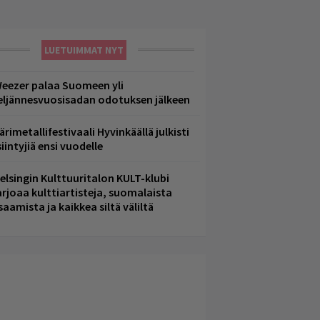
LUETUIMMAT NYT
eezer palaa Suomeen yli
eljännesvuosisadan odotuksen jälkeen
ärimetallifestivaali Hyvinkäällä julkisti
iintyjiä ensi vuodelle
elsingin Kulttuuritalon KULT-klubi
arjoaa kulttiartisteja, suomalaista
saamista ja kaikkea siltä väliltä