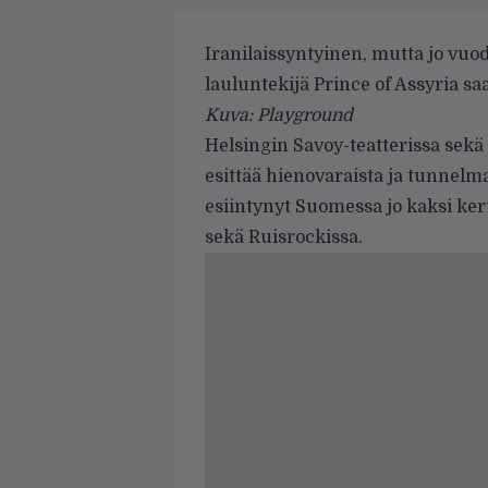
Iranilaissyntyinen, mutta jo vuo
lauluntekijä
Prince of Assyria
saa
Kuva:
Playground
Helsingin Savoy-teatterissa sekä
esittää hienovaraista ja tunnelma
esiintynyt Suomessa jo kaksi ke
sekä Ruisrockissa.