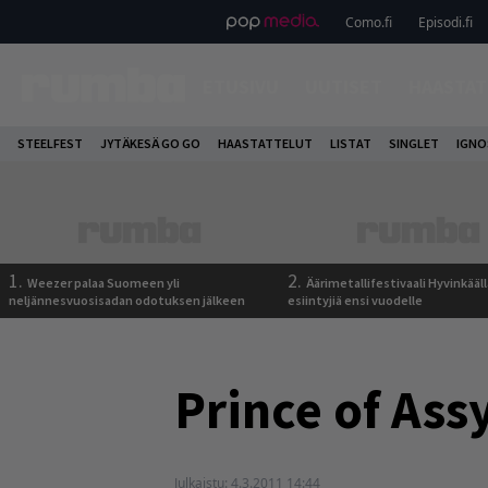
Como.fi
Episodi.fi
ETUSIVU
UUTISET
HAASTAT
STEELFEST
JYTÄKESÄ GO GO
HAASTATTELUT
LISTAT
SINGLET
IGN
1.
2.
Weezer palaa Suomeen yli
Äärimetallifestivaali Hyvinkäällä
neljännesvuosisadan odotuksen jälkeen
esiintyjiä ensi vuodelle
Prince of As
Julkaistu:
4.3.2011 14:44