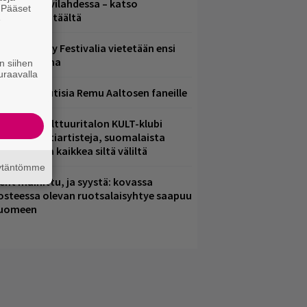
elsingin Suvilahdessa – katso
. Pääset
uvagalleria täältä
e
ampere City Festivalia vietetään ensi
iikonloppuna
n siihen
uraavalla
ainioita uutisia Remu Aaltosen faneille
elsingin Kulttuuritalon KULT-klubi
arjoaa kulttiartisteja, suomalaista
saamista ja kaikkea siltä väliltä
äytäntömme
ent mainittu, ja syystä: kovassa
osteessa olevan ruotsalaisyhtye saapuu
uomeen