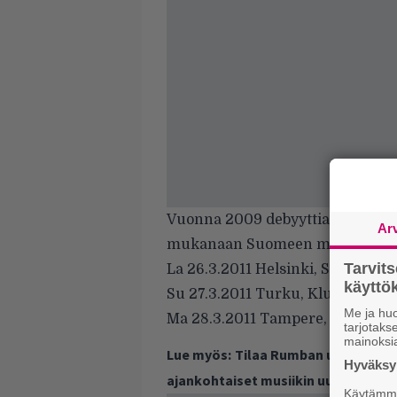
Vuonna 2009 debyyttialbumins
Ar
mukanaan Suomeen myös ruotsa
Tarvit
La 26.3.2011 Helsinki, Savoy-teat
käytt
Su 27.3.2011 Turku, Klubi
Me ja huo
Ma 28.3.2011 Tampere, Klubi
tarjotak
mainoksi
Lue myös:
Tilaa Rumban uutiskirje 
Hyväksym
ajankohtaiset musiikin uutiset ja 
Käytämme 