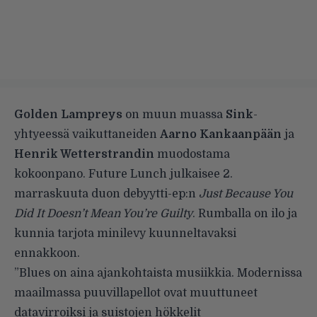
Golden Lampreys
on muun muassa
Sink
-
yhtyeessä vaikuttaneiden
Aarno Kankaanpään
ja
Henrik Wetterstrandin
muodostama
kokoonpano. Future Lunch julkaisee 2.
marraskuuta duon debyytti-ep:n
Just Because You
Did It Doesn’t Mean You’re Guilty
. Rumballa on ilo ja
kunnia tarjota minilevy kuunneltavaksi
ennakkoon.
”Blues on aina ajankohtaista musiikkia. Modernissa
maailmassa puuvillapellot ovat muuttuneet
datavirroiksi ja suistojen hökkelit