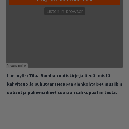
Lue myös:
Tilaa Rumban uutiskirje ja tiedät mistä
kahvitauolla puhutaan! Nappaa ajankohtaiset musiikin
uutiset ja puheenaiheet suoraan sähköpostiin tästä.