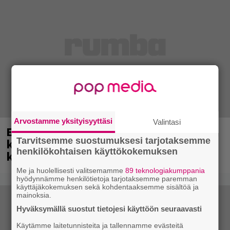
Arvostamme yksityisyyttäsi
Valintasi
Eppu Normaali soitti viimeisen
Tarvitsemme suostumuksesi tarjotaksemme
keikkansa – nämä kappaleet sillä
henkilökohtaisen käyttökokemuksen
kuultiin
Me ja huolellisesti valitsemamme
89 teknologiakumppania
hyödynnämme henkilötietoja tarjotaksemme paremman
käyttäjäkokemuksen sekä kohdentaaksemme sisältöä ja
mainoksia.
Hyväksymällä suostut tietojesi käyttöön seuraavasti
Käytämme laitetunnisteita ja tallennamme evästeitä