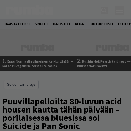
HAASTATTELUT
SINGLET
IGNOSTOT
KEIKAT
UUTUUSBIISIT
UUTUUS
1.
2.
Eppu Normaalin viimeinen keikka tänään –
Rushin Neil Peartista ilmestyy 
katso kuvagalleria torstailta täältä
kuussa dokumentti
Golden Lampreys
Puuvillapelloilta 80-luvun acid
housen kautta tähän päivään –
porilaisessa bluesissa soi
Suicide ja Pan Sonic