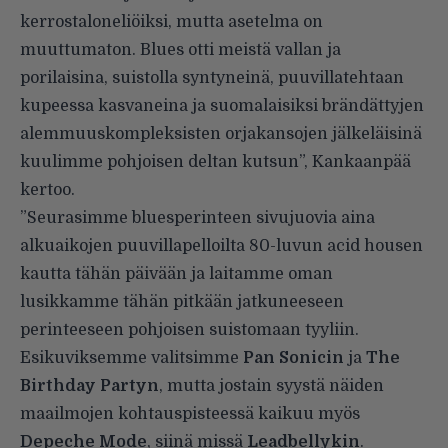
kerrostaloneliöiksi, mutta asetelma on
muuttumaton. Blues otti meistä vallan ja
porilaisina, suistolla syntyneinä, puuvillatehtaan
kupeessa kasvaneina ja suomalaisiksi brändättyjen
alemmuuskompleksisten orjakansojen jälkeläisinä
kuulimme pohjoisen deltan kutsun”, Kankaanpää
kertoo.
”Seurasimme bluesperinteen sivujuovia aina
alkuaikojen puuvillapelloilta 80-luvun acid housen
kautta tähän päivään ja laitamme oman
lusikkamme tähän pitkään jatkuneeseen
perinteeseen pohjoisen suistomaan tyyliin.
Esikuviksemme valitsimme
Pan Sonicin
ja
The
Birthday Partyn
, mutta jostain syystä näiden
maailmojen kohtauspisteessä kaikuu myös
Depeche Mode
, siinä missä
Leadbellykin
.