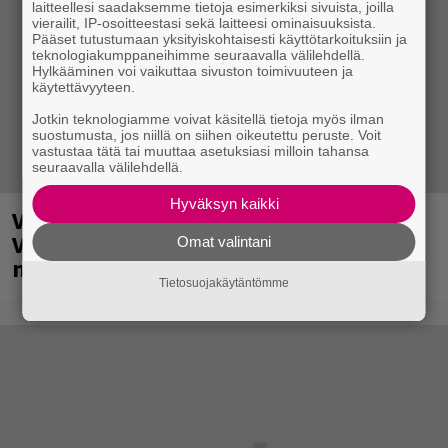
laitteellesi saadaksemme tietoja esimerkiksi sivuista, joilla
vierailit, IP-osoitteestasi sekä laitteesi ominaisuuksista.
Pääset tutustumaan yksityiskohtaisesti käyttötarkoituksiin ja
teknologiakumppaneihimme seuraavalla välilehdellä.
Hylkääminen voi vaikuttaa sivuston toimivuuteen ja
käytettävyyteen.
Jotkin teknologiamme voivat käsitellä tietoja myös ilman
suostumusta, jos niillä on siihen oikeutettu peruste. Voit
vastustaa tätä tai muuttaa asetuksiasi milloin tahansa
seuraavalla välilehdellä.
Hyväksyn kaikki
Valtava Yle 100 vuotta -tapahtuma
Veikkaus Arenalla syyskuussa – muista
Omat valintani
myös metalliklassikot-konsertti
Tietosuojakäytäntömme