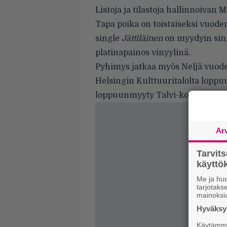
Listoja ja tilastoja hallinnoivan 
Tapa poika on toistaiseksi vuode
single
Jättiläinen
on myydyin sing
platinapainos vinyylinä.
Pyhimys jatkaa myös Neljä vuoden
Helsingin Kulttuuritalolta loppu
loppuunmyyty Talvi-konsertti jä
Ar
Tarvit
käytt
Me ja huo
tarjotak
mainoksi
Hyväksym
Käytämme 