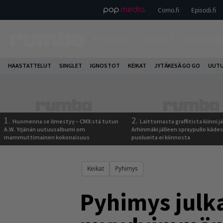
Como.fi
Episodi.fi
ETUSIVU
UUTISET
HAASTAT
HAASTATTELUT
SINGLET
IGNOSTOT
KEIKAT
JYTÄKESÄ GO GO
UUTU
1.
2.
Huomenna se ilmestyy – CMX:stä tutun
Laittomasta graffitista kiinni 
A.W. Yrjänän uutuusalbumi om
Arhinmäki jälleen spraypullo kädes
mammuttimainen kokonaisuus
puolueita ei kiinnosta
Keikat
Pyhimys
Pyhimys julka