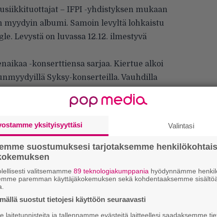
Musiikkituottajat – IFPI -yhdistyksen
mukaan
n myydyin albumi. Samoin levyltä lohkaistu
le. Levystä on luvassa 12.12. ilmestyvä
aikaa -konserttiensa sarjaa. Kiertue alkoi
unmyydyillä Syksy-konserteilla. Vauhdilla
rjestetään helmikuussa Jyväskylässä.
vostamme yksityisyyttäsi
Valintasi
semme suostumuksesi tarjotaksemme henkilökohtai
ökokemuksen
lellisesti valitsemamme
89 teknologiakumppania
hyödynnämme henkilö
semme paremman käyttäjäkokemuksen sekä kohdentaaksemme sisältöä
a.
W
ällä suostut tietojesi käyttöön seuraavasti
n
laitetunnisteita ja tallennamme evästeitä laitteellesi saadaksemme tie