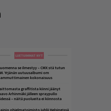
a
LUETUIMMAT NYT
uomenna se ilmestyy – CMX:stä tutun
.W. Yrjänän uutuusalbumi om
ammuttimainen kokonaisuus
aittomasta graffitista kiinni jäänyt
aavo Arhinmäki jälleen spraypullo
ädessä – näitä puolueita ei kiinnosta
ainio ohjelmatoimisto juhlii Helsingissä