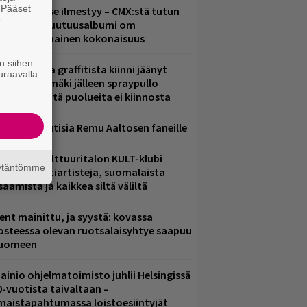
. Pääset
uomenna se ilmestyy – CMX:stä tutun
e
.W. Yrjänän uutuusalbumi om
ammuttimainen kokonaisuus
n siihen
aittomasta graffitista kiinni jäänyt
uraavalla
aavo Arhinmäki jälleen spraypullo
ädessä – näitä puolueita ei kiinnosta
ainioita uutisia Remu Aaltosen faneille
elsingin Kulttuuritalon KULT-klubi
äytäntömme
arjoaa kulttiartisteja, suomalaista
saamista ja kaikkea siltä väliltä
ent mainittu, ja syystä: kovassa
osteessa olevan ruotsalaisyhtye saapuu
uomeen
ainio ohjelmatoimisto juhlii Helsingissä
0-vuotista taivaltaan –
lmaistapahtumassa loistoesiintyjät