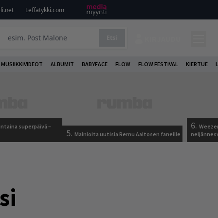
i.net
Leffatykki.com
Etsi
KIRJAUDU
MUSIIKKIVIDEOT
ALBUMIT
BABYFACE
FLOW
FLOW FESTIVAL
KIERTUE
6.
ntaina superpäivä –
Weezer
5.
Mainioita uutisia Remu Aaltosen faneille
neljännes
si