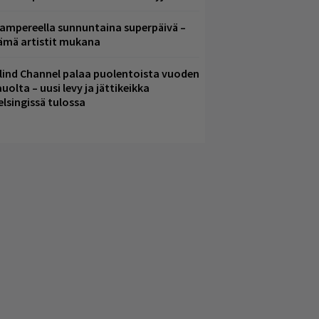
ampereella sunnuntaina superpäivä –
ämä artistit mukana
lind Channel palaa puolentoista vuoden
uolta – uusi levy ja jättikeikka
elsingissä tulossa