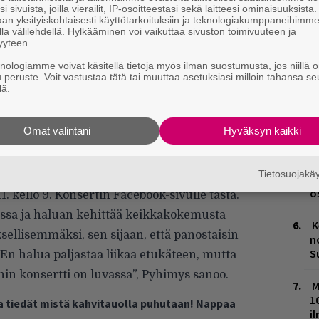
i sivuista, joilla vierailit, IP-osoitteestasi sekä laitteesi ominaisuuksista
H
an yksityiskohtaisesti käyttötarkoituksiin ja teknologiakumppaneihimm
A
la välilehdellä. Hylkääminen voi vaikuttaa sivuston toimivuuteen ja
m
yyteen.
knologiamme voivat käsitellä tietoja myös ilman suostumusta, jos niillä o
L
u peruste. Voit vastustaa tätä tai muuttaa asetuksiasi milloin tahansa se
P
lä.
k
Omat valintani
Hyväksyn kaikki
M
odenaikaa: Kevät, ja se konsertti järjestetään
H
Tietosuojak
avat 45 euroa ja niiden myynti alkaa
t
o
. kello 9. Konsertin
Facebook-sivulle tästä
.
eissa ja haluan kehittää keikkakokemusta
K
sellisemmäksi, sen sijaan, että panostaisin
n
S
En halua paljastaa liikaa etukäteen, mutta
nin konsertti on luvassa”, Pyhimys sanoo.
M
1
ja tiedät mistä kahvitauolla puhutaan! Nappaa
i