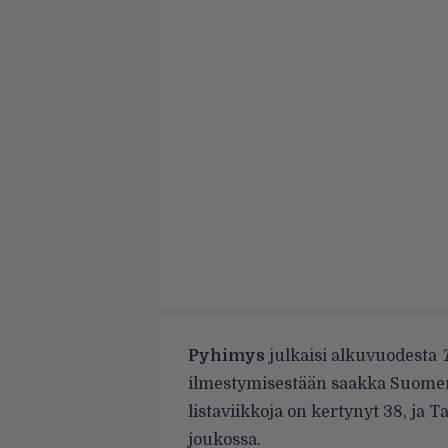
Pyhimys
julkaisi alkuvuodesta
ilmestymisestään saakka Suomen 
listaviikkoja on kertynyt 38, ja T
joukossa.