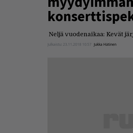
myydyimmän 
konserttispe
Neljä vuodenaikaa: Kevät jär
Julkaistu:
23.11.2018 10:57
Jukka Hätinen