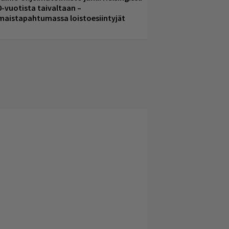
0-vuotista taivaltaan –
lmaistapahtumassa loistoesiintyjät