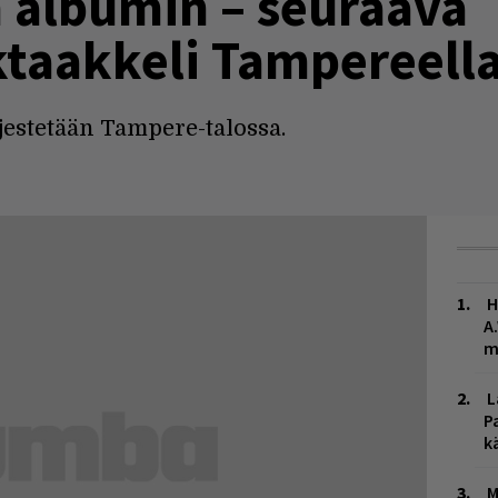
albumin – seuraava
ktaakkeli Tampereell
jestetään Tampere-talossa.
H
A
m
L
P
k
M