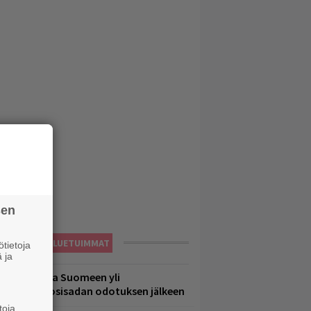
sen
LUETUIMMAT
tietoja
 ja
eezer palaa Suomeen yli
eljännesvuosisadan odotuksen jälkeen
toja