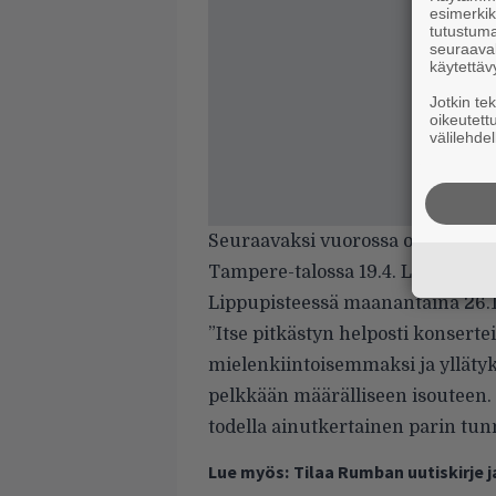
esimerkiks
tutustuma
seuraaval
käytettäv
Jotkin te
oikeutett
välilehdel
Seuraavaksi vuorossa on Neljä vu
Tampere-talossa 19.4. Liput maks
Lippupisteessä maanantaina 26.11
”Itse pitkästyn helposti konsert
mielenkiintoisemmaksi ja yllätyk
pelkkään määrälliseen isouteen. 
todella ainutkertainen parin tun
Lue myös:
Tilaa Rumban uutiskirje 