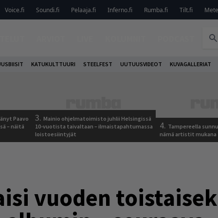
Voice.fi
Soundi.fi
Pelaaja.fi
Inferno.fi
Rumba.fi
Tilt.fi
Metel
TELUT
ARVIOT
LIVE
KOLUMNIT
PODCAST
USBIISIT
KATUKULTTUURI
STEELFEST
UUTUUSVIDEOT
KUVAGALLERIAT
3.
jäänyt Paavo
Mainio ohjelmatoimisto juhlii Helsingissä
4.
sä – näitä
10-vuotista taivaltaan – ilmaistapahtumassa
Tampereella sunnu
loistoesiintyjät
nämä artistit mukana
isi vuoden toistaisek