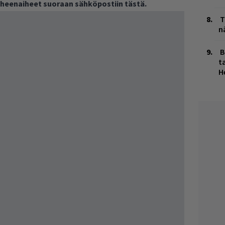
puheenaiheet suoraan sähköpostiin tästä.
T
n
B
ta
H