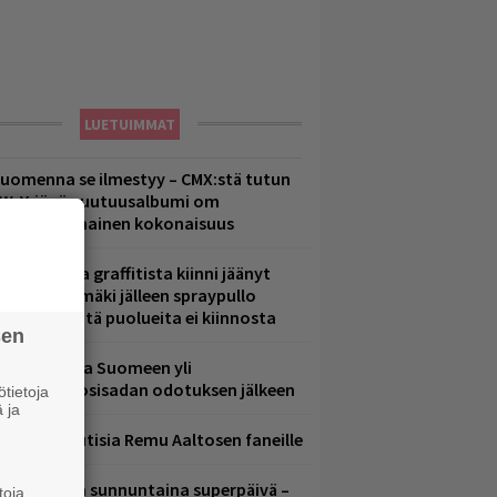
LUETUIMMAT
uomenna se ilmestyy – CMX:stä tutun
.W. Yrjänän uutuusalbumi om
ammuttimainen kokonaisuus
aittomasta graffitista kiinni jäänyt
aavo Arhinmäki jälleen spraypullo
ädessä – näitä puolueita ei kiinnosta
sen
eezer palaa Suomeen yli
eljännesvuosisadan odotuksen jälkeen
tietoja
 ja
ainioita uutisia Remu Aaltosen faneille
ampereella sunnuntaina superpäivä –
toja