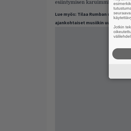
esiintymisen karuimmillaan.
esimerkiks
tutustuma
seuraaval
Lue myös:
Tilaa Rumban uutiskirje 
käytettäv
ajankohtaiset musiikin uutiset ja 
Jotkin te
oikeutett
välilehdel