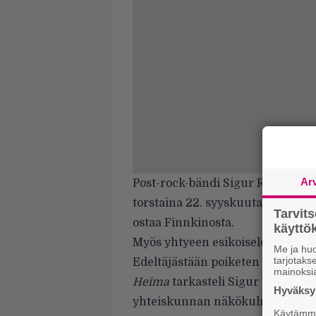
Ar
Post-rock-bändi
Sigur Rósin
keik
torstaina 22. syyskuuta kello 21.
Tarvit
ostaa
Finnkinosta
.
käytt
Myös yhtyeen esikoiselokuva
He
Me ja huo
tarjotak
Edeltäjästään poiketen
Innin
kerr
mainoksi
Heima
tarkasteli Sigur Rósin mus
Hyväksym
yhteiskunnan näkökulmista, py
Käytämme 