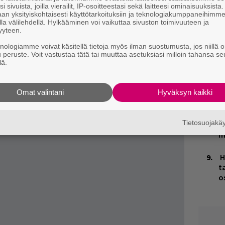
n
i sivuista, joilla vierailit, IP-osoitteestasi sekä laitteesi ominaisuuksista
an yksityiskohtaisesti käyttötarkoituksiin ja teknologiakumppaneihimm
la välilehdellä. Hylkääminen voi vaikuttaa sivuston toimivuuteen ja
ja tiedät mistä kahvitauolla puhutaan! Nappaa
M
yyteen.
puheenaiheet suoraan sähköpostiin tästä.
1
knologiamme voivat käsitellä tietoja myös ilman suostumusta, jos niillä o
i
u peruste. Voit vastustaa tätä tai muuttaa asetuksiasi milloin tahansa se
lä.
K
n
S
Omat valintani
Hyväksyn kaikki
V
Tietosuojak
V
m
H
t
o