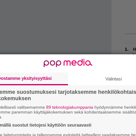
H
A
m
L
vostamme yksityisyyttäsi
katunnelmiin pureutuva leffa esitetään
Valintasi
P
k
00 Maxim 1 -elokuvateatterissa. Lippuja voi
semme suostumuksesi tarjotaksemme henkilökohtai
ökokemuksen
W
ima
esitettin R&A-festareilla vuonna 2007.
n
lellisesti valitsemamme
89 teknologiakumppania
hyödynnämme henkilö
semme paremman käyttäjäkokemuksen sekä kohdentaaksemme sisältöä
otaan olevan intiimi ja armoton. Siinä missä
a.
M
iikkia historian, maantieteen ja
ällä suostut tietojesi käyttöön seuraavasti
rkii uutuuselokuva kuvaamaan yhtyeen
T
laitetunnisteita ja tallennamme evästeitä laitteellesi saadaksemme tie