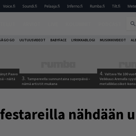
Voice.fi
Soundi.fi
Pelaaja.fi
Inferno.fi
Rumba.fi
Tilt.fi
Metel
TELUT
ARVIOT
LIVE
KOLUMNIT
PODCAST
SÄ GO GO
UUTUUSVIDEOT
BABYFACE
LYRIIKKABLOGI
MUSIIKKIVIDEOT
AL
4.
jäänyt Paavo
Valtava Yle 100 vu
3.
sä – näitä
Tampereella sunnuntaina superpäivä –
Veikkaus Arenalla syy
nämä artistit mukana
metalliklassikot-kons
 festareilla nähdään u