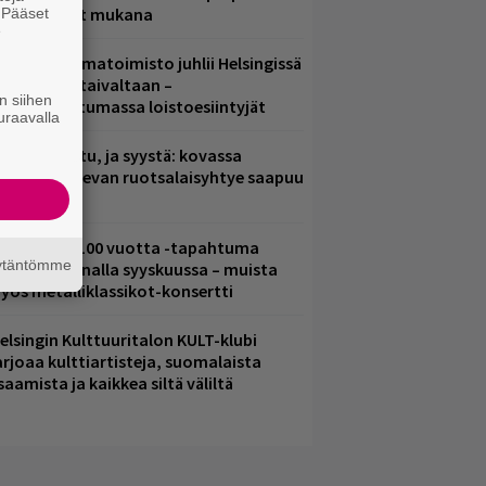
ämä artistit mukana
. Pääset
e
ainio ohjelmatoimisto juhlii Helsingissä
0-vuotista taivaltaan –
n siihen
lmaistapahtumassa loistoesiintyjät
uraavalla
ent mainittu, ja syystä: kovassa
osteessa olevan ruotsalaisyhtye saapuu
uomeen
altava Yle 100 vuotta -tapahtuma
äytäntömme
eikkaus Arenalla syyskuussa – muista
yös metalliklassikot-konsertti
elsingin Kulttuuritalon KULT-klubi
arjoaa kulttiartisteja, suomalaista
saamista ja kaikkea siltä väliltä