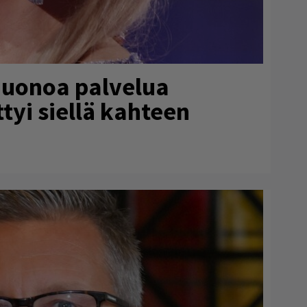
huonoa palvelua
ttyi siellä kahteen