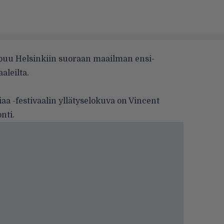
aapuu Helsinkiin suoraan maailman ensi-
aleilta.
a -festivaalin yllätyselokuva on Vincent
onti.