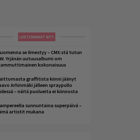
LUETUIMMAT NYT
uomenna se ilmestyy – CMX:stä tutun
.W. Yrjänän uutuusalbumi om
ammuttimainen kokonaisuus
aittomasta graffitista kiinni jäänyt
aavo Arhinmäki jälleen spraypullo
ädessä – näitä puolueita ei kiinnosta
ampereella sunnuntaina superpäivä –
ämä artistit mukana