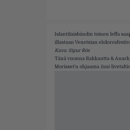
Islantilaisbändin toinen leffa s
illastaan Venetsian elokuvafestiva
Kuva: Sigur Rós
Tänä vuonna Rakkautta & Anarkia
Morisset’n ohjaama
Inni
-livetalti