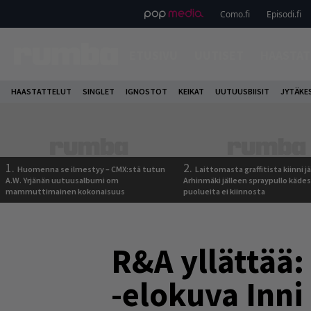
Como.fi
Episodi.fi
ETUSIVU
UUTISET
HAASTAT
HAASTATTELUT
SINGLET
IGNOSTOT
KEIKAT
UUTUUSBIISIT
JYTÄKE
1.
2.
Huomenna se ilmestyy – CMX:stä tutun
Laittomasta graffitista kiinni 
A.W. Yrjänän uutuusalbumi om
Arhinmäki jälleen spraypullo kädes
mammuttimainen kokonaisuus
puolueita ei kiinnosta
R&A yllättää:
-elokuva Inni