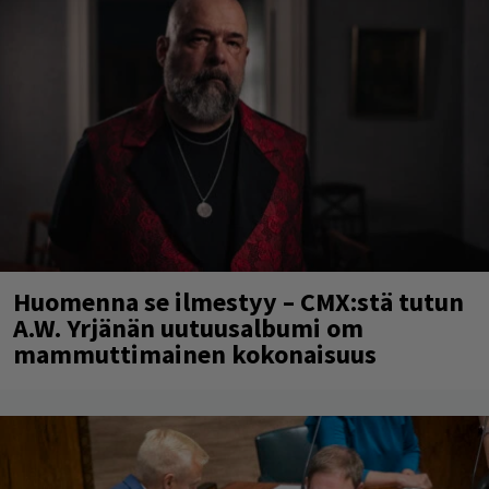
Huomenna se ilmestyy – CMX:stä tutun
A.W. Yrjänän uutuusalbumi om
mammuttimainen kokonaisuus