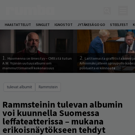
HAASTATTELUT
SINGLET
IGNOSTOT
JYTÄKESÄ GO GO
STEELFEST
K
1.
2.
Huomenna se ilmestyy – CMX:stä tutun
Laittomasta graffitista kiinni 
A.W. Yrjänän uutuusalbumi om
Arhinmäki jälleen spraypullo kädes
mammuttimainen kokonaisuus
puolueita ei kiinnosta
tulevat albumit
Rammstein
Rammsteinin tulevan albumin
voi kuunnella Suomessa
leffateatterissa – mukana
erikoisnäytökseen tehdyt