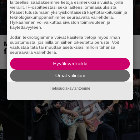
laitteellesi saadaksemme tietoja esimerkiksi sivuista, joilla
vierailit, IP-osoitteestasi sekä laitteesi ominaisuuksista.
Pääset tutustumaan yksityiskohtaisesti käyttötarkoituksiin ja
teknologiakumppaneihimme seuraavalla välilehdellä.
Hylkääminen voi vaikuttaa sivuston toimivuuteen ja
käytettävyyteen.
Jotkin teknologiamme voivat käsitellä tietoja myös ilman
Mainioita uutisia Remu Aaltosen
suostumusta, jos niillä on siihen oikeutettu peruste. Voit
vastustaa tätä tai muuttaa asetuksiasi milloin tahansa
faneille
seuraavalla välilehdellä.
Hyväksyn kaikki
Omat valintani
Tietosuojakäytäntömme