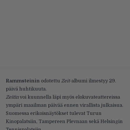
Rammsteinin
odotettu
Zeit
-albumi ilmestyy 29.
päivä huhtikuuta.
Zeitin
voi kuunnella läpi myös elokuvateattereissa
ympäri maailman päivää ennen virallista julkaisua.
Suomessa erikoisnäytökset tulevat Turun
Kinopalatsiin, Tampereen Plevnaan sekä Helsingin
Tennispalatsiin.