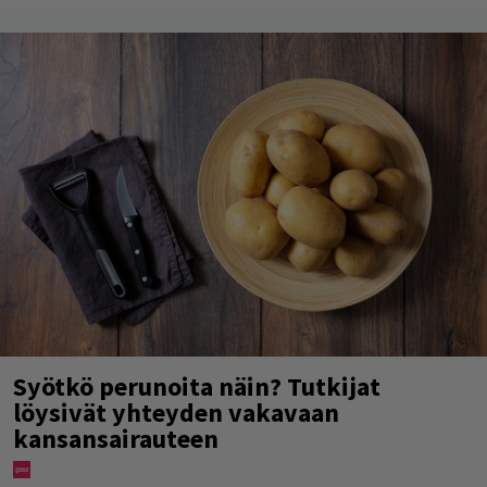
Syötkö perunoita näin? Tutkijat
löysivät yhteyden vakavaan
kansansairauteen