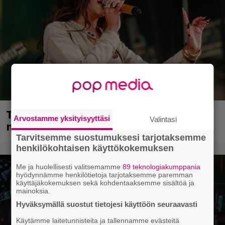
Tampereella sunnuntaina superpäivä –
Arvostamme yksityisyyttäsi
Valintasi
nämä artistit mukana
Tarvitsemme suostumuksesi tarjotaksemme
henkilökohtaisen käyttökokemuksen
Me ja huolellisesti valitsemamme
89 teknologiakumppania
hyödynnämme henkilötietoja tarjotaksemme paremman
käyttäjäkokemuksen sekä kohdentaaksemme sisältöä ja
mainoksia.
Hyväksymällä suostut tietojesi käyttöön seuraavasti
Käytämme laitetunnisteita ja tallennamme evästeitä