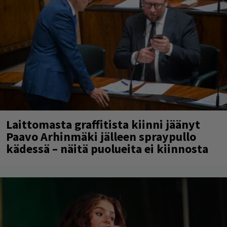
Laittomasta graffitista kiinni jäänyt
Paavo Arhinmäki jälleen spraypullo
kädessä – näitä puolueita ei kiinnosta