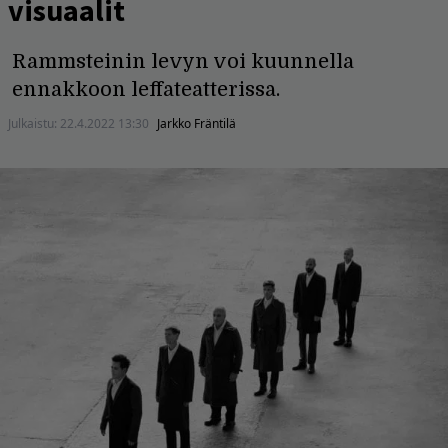
visuaalit
Rammsteinin levyn voi kuunnella
ennakkoon leffateatterissa.
Julkaistu:
22.4.2022 13:30
Jarkko Fräntilä