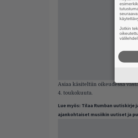
esimerkiks
tutustuma
seuraaval
käytettäv
Jotkin te
oikeutett
välilehdel
Asiaa käsiteltiin oikeudessa vas
4. toukokuuta.
Lue myös:
Tilaa Rumban uutiskirje 
ajankohtaiset musiikin uutiset ja 