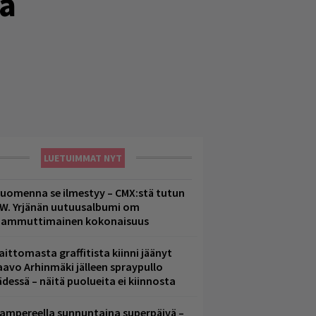
tä
LUETUIMMAT NYT
uomenna se ilmestyy – CMX:stä tutun
.W. Yrjänän uutuusalbumi om
ammuttimainen kokonaisuus
aittomasta graffitista kiinni jäänyt
aavo Arhinmäki jälleen spraypullo
ädessä – näitä puolueita ei kiinnosta
ampereella sunnuntaina superpäivä –