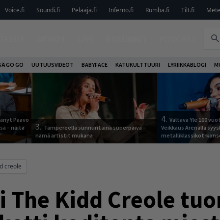
Voice.fi
Soundi.fi
Pelaaja.fi
Inferno.fi
Rumba.fi
Tilt.fi
Metel
TELUT
ARVIOT
LIVE
KOLUMNIT
PODCAST
SÄ GO GO
UUTUUSVIDEOT
BABYFACE
KATUKULTTUURI
LYRIIKKABLOGI
M
4.
jäänyt Paavo
Valtava Yle 100 vu
3.
sä – näitä
Tampereella sunnuntaina superpäivä –
Veikkaus Arenalla syy
nämä artistit mukana
metalliklassikot-kons
dd creole
 The Kidd Creole tuo