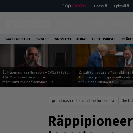
Como.fi
Episodi.fi
ETUSIVU
UUTISET
HAASTAT
HAASTATTELUT
SINGLET
IGNOSTOT
KEIKAT
UUTUUSBIISIT
JYTÄKE
1.
2.
Huomenna se ilmestyy – CMX:stä tutun
Laittomasta graffitista kiinni 
A.W. Yrjänän uutuusalbumi om
Arhinmäki jälleen spraypullo kädes
mammuttimainen kokonaisuus
puolueita ei kiinnosta
grandmaster flash and the furious five
the ki
Räppipioneeri