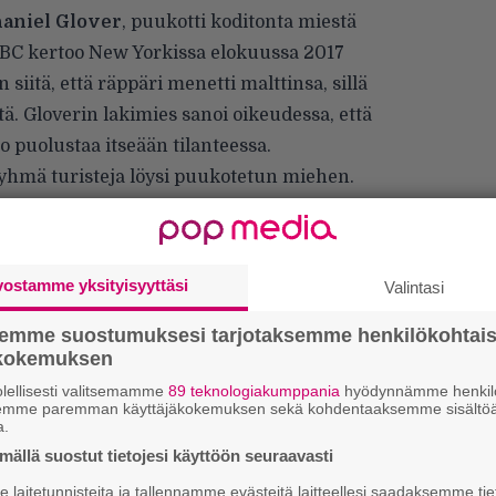
aniel Glover
, puukotti koditonta miestä
BC kertoo
New Yorkissa elokuussa 2017
siitä, että räppäri menetti malttinsa, sillä
ä. Gloverin lakimies sanoi oikeudessa, että
 puolustaa itseään tilanteessa.
hmä turisteja löysi puukotetun miehen.
a hän menehtyi vammoihinsa myöhemmin.
tta jäi kiinni, ja hänet pidätettiin jo samana
vostamme yksityisyyttäsi
Valintasi
semme suostumuksesi tarjotaksemme henkilökohtai
ökokemuksen
lellisesti valitsemamme
89 teknologiakumppania
hyödynnämme henkilö
semme paremman käyttäjäkokemuksen sekä kohdentaaksemme sisältöä
a.
ällä suostut tietojesi käyttöön seuraavasti
H
laitetunnisteita ja tallennamme evästeitä laitteellesi saadaksemme tie
A