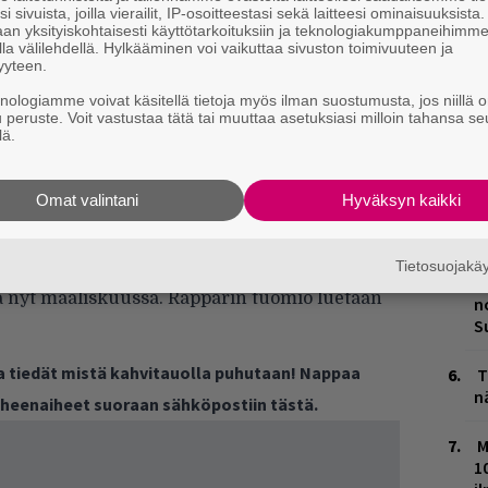
i sivuista, joilla vierailit, IP-osoitteestasi sekä laitteesi ominaisuuksista
m
an yksityiskohtaisesti käyttötarkoituksiin ja teknologiakumppaneihimm
la välilehdellä. Hylkääminen voi vaikuttaa sivuston toimivuuteen ja
yyteen.
W
n
knologiamme voivat käsitellä tietoja myös ilman suostumusta, jos niillä o
u peruste. Voit vastustaa tätä tai muuttaa asetuksiasi milloin tahansa se
lä.
L
P
k
Omat valintani
Hyväksyn kaikki
M
Tietosuojak
K
ta nyt maaliskuussa. Räppärin tuomio luetaan
n
S
ja tiedät mistä kahvitauolla puhutaan! Nappaa
T
n
puheenaiheet suoraan sähköpostiin tästä.
M
1