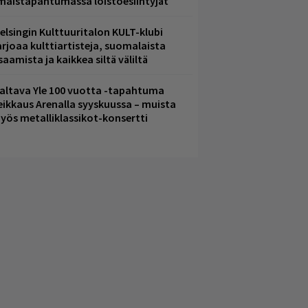
lmaistapahtumassa loistoesiintyjät
elsingin Kulttuuritalon KULT-klubi
arjoaa kulttiartisteja, suomalaista
saamista ja kaikkea siltä väliltä
altava Yle 100 vuotta -tapahtuma
eikkaus Arenalla syyskuussa – muista
yös metalliklassikot-konsertti