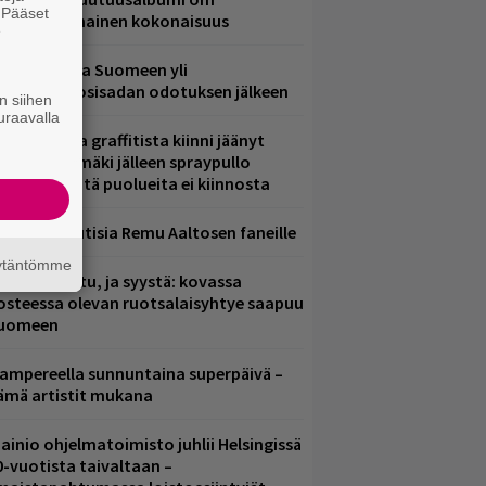
. Pääset
ammuttimainen kokonaisuus
e
eezer palaa Suomeen yli
eljännesvuosisadan odotuksen jälkeen
n siihen
uraavalla
aittomasta graffitista kiinni jäänyt
aavo Arhinmäki jälleen spraypullo
ädessä – näitä puolueita ei kiinnosta
ainioita uutisia Remu Aaltosen faneille
äytäntömme
ent mainittu, ja syystä: kovassa
osteessa olevan ruotsalaisyhtye saapuu
uomeen
ampereella sunnuntaina superpäivä –
ämä artistit mukana
ainio ohjelmatoimisto juhlii Helsingissä
0-vuotista taivaltaan –