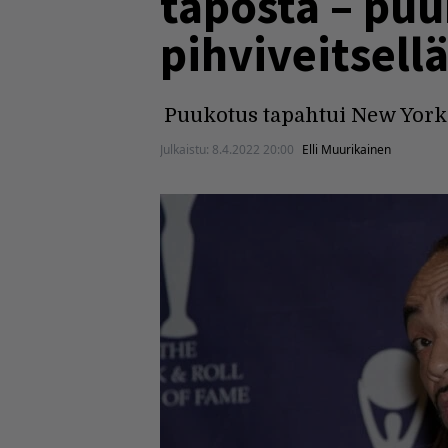
taposta – puu
pihviveitsell
Puukotus tapahtui New York
Julkaistu:
8.4.2022 20:00
Elli Muurikainen