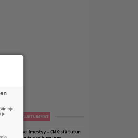
sen
tietoja
 ja
LUETUIMMAT
uomenna se ilmestyy – CMX:stä tutun
toja
.W. Yrjänän uutuusalbumi om