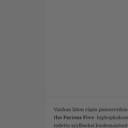
Vanhan liiton räpin pioneereihi
the Furious Five
-hiphopkokoo
todettu syylliseksi kuolemantuo