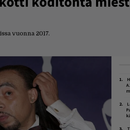
kotti koditonta mies
ä
issa vuonna 2017.
H
A
m
L
P
k
T