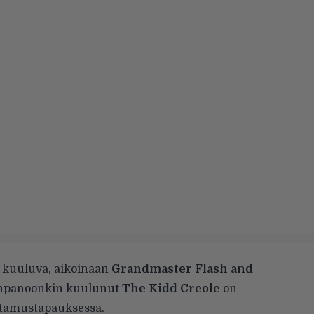
n kuuluva, aikoinaan
Grandmaster Flash and
npanoonkin kuulunut
The Kidd Creole
on
ttamustapauksessa.