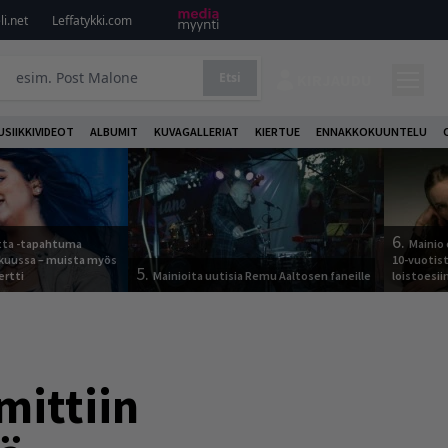
i.net
Leffatykki.com
Etsi
KIRJAUDU
USIIKKIVIDEOT
ALBUMIT
KUVAGALLERIAT
KIERTUE
ENNAKKOKUUNTELU
6.
otta -tapahtuma
Mainio 
skuussa – muista myös
10-vuotis
5.
ertti
Mainioita uutisia Remu Aaltosen faneille
loistoesii
mittiin