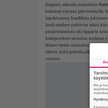
Räppäri, oikealta nimeltään
Nath
kahdesti rintaan pihviveitsellä.
B
tapahtuneen konfliktin johtuneen 
luuli miehen yrittävän iskeä hänt
puukottaminen oli räppärin keino
Independent-sivuston
mukaan ry
Hänet vietiin sairaalaan, joss
Glover yritti peitellä jälkiään, mu
vuonna.
Ar
Tarvit
käytt
Me ja huo
tarjotak
mainoksi
Hyväksym
Käytämme 