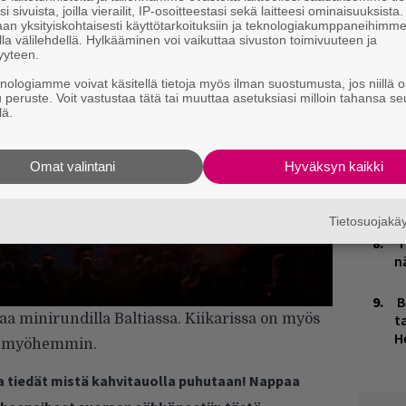
H
i sivuista, joilla vierailit, IP-osoitteestasi sekä laitteesi ominaisuuksista
an yksityiskohtaisesti käyttötarkoituksiin ja teknologiakumppaneihimm
t
la välilehdellä. Hylkääminen voi vaikuttaa sivuston toimivuuteen ja
o
yyteen.
knologiamme voivat käsitellä tietoja myös ilman suostumusta, jos niillä o
K
u peruste. Voit vastustaa tätä tai muuttaa asetuksiasi milloin tahansa se
n
lä.
S
M
Omat valintani
Hyväksyn kaikki
1
i
Tietosuojak
T
n
B
ta
 minirundilla Baltiassa. Kiikarissa on myös
H
an myöhemmin.
ja tiedät mistä kahvitauolla puhutaan! Nappaa