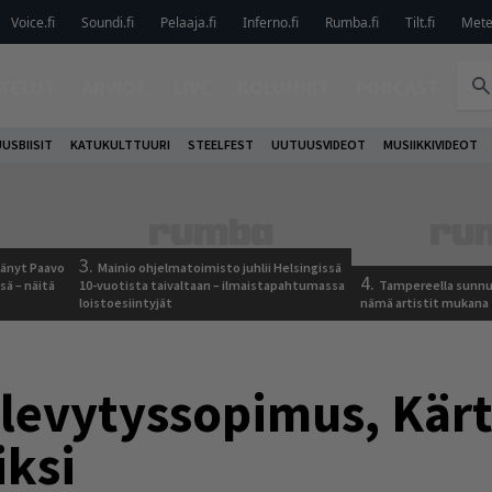
Voice.fi
Soundi.fi
Pelaaja.fi
Inferno.fi
Rumba.fi
Tilt.fi
Metel
TELUT
ARVIOT
LIVE
KOLUMNIT
PODCAST
USBIISIT
KATUKULTTUURI
STEELFEST
UUTUUSVIDEOT
MUSIIKKIVIDEOT
3.
jäänyt Paavo
Mainio ohjelmatoimisto juhlii Helsingissä
4.
sä – näitä
10-vuotista taivaltaan – ilmaistapahtumassa
Tampereella sunnu
loistoesiintyjät
nämä artistit mukana
 levytyssopimus, Kär
iksi