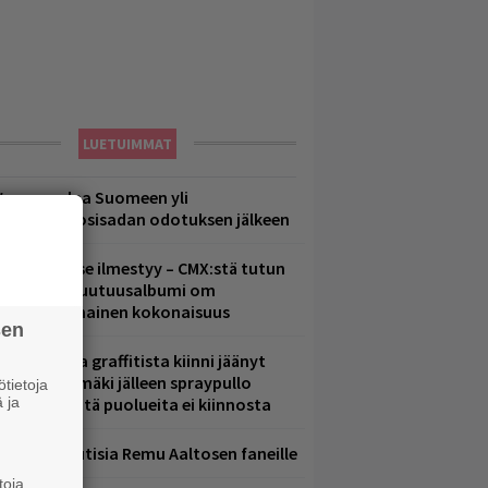
LUETUIMMAT
eezer palaa Suomeen yli
eljännesvuosisadan odotuksen jälkeen
uomenna se ilmestyy – CMX:stä tutun
.W. Yrjänän uutuusalbumi om
ammuttimainen kokonaisuus
sen
aittomasta graffitista kiinni jäänyt
aavo Arhinmäki jälleen spraypullo
tietoja
 ja
ädessä – näitä puolueita ei kiinnosta
ainioita uutisia Remu Aaltosen faneille
toja