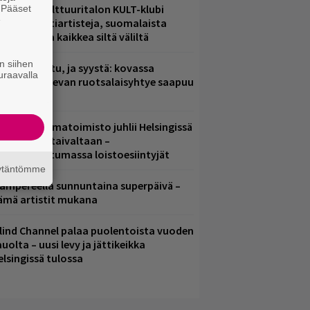
elsingin Kulttuuritalon KULT-klubi
. Pääset
e
arjoaa kulttiartisteja, suomalaista
saamista ja kaikkea siltä väliltä
n siihen
ent mainittu, ja syystä: kovassa
uraavalla
osteessa olevan ruotsalaisyhtye saapuu
uomeen
ainio ohjelmatoimisto juhlii Helsingissä
0-vuotista taivaltaan –
lmaistapahtumassa loistoesiintyjät
äytäntömme
ampereella sunnuntaina superpäivä –
ämä artistit mukana
lind Channel palaa puolentoista vuoden
uolta – uusi levy ja jättikeikka
elsingissä tulossa