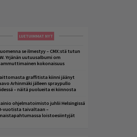
LUETUIMMAT NYT
uomenna se ilmestyy – CMX:stä tutun
.W. Yrjänän uutuusalbumi om
ammuttimainen kokonaisuus
aittomasta graffitista kiinni jäänyt
aavo Arhinmäki jälleen spraypullo
ädessä – näitä puolueita ei kiinnosta
ainio ohjelmatoimisto juhlii Helsingissä
0-vuotista taivaltaan –
lmaistapahtumassa loistoesiintyjät