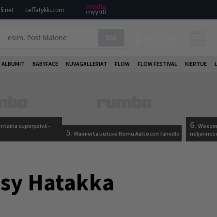
i.net
Leffatykki.com
Etsi
KIRJAUDU
ALBUMIT
BABYFACE
KUVAGALLERIAT
FLOW
FLOW FESTIVAL
KIERTUE
6.
ntaina superpäivä –
Weezer
5.
Mainioita uutisia Remu Aaltosen faneille
neljännes
tsy Hatakka