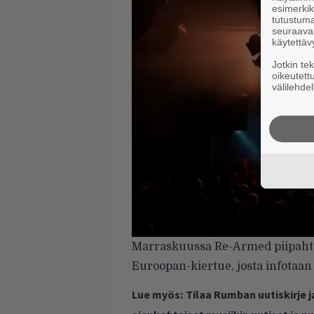
esimerkiks
tutustuma
seuraaval
käytettäv
Jotkin te
oikeutett
välilehdel
Marraskuussa Re-Armed piipahtaa
Euroopan-kiertue, josta infota
Lue myös:
Tilaa Rumban uutiskirje 