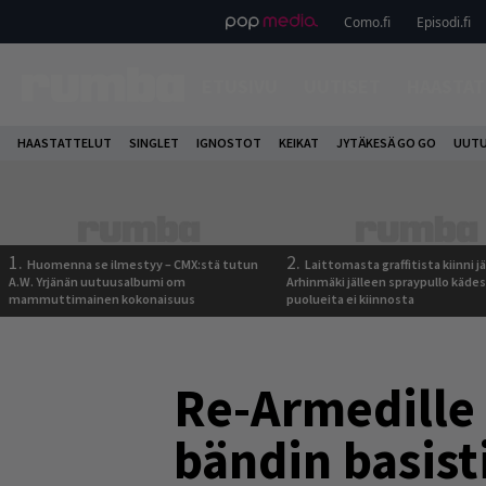
Como.fi
Episodi.fi
ETUSIVU
UUTISET
HAASTAT
HAASTATTELUT
SINGLET
IGNOSTOT
KEIKAT
JYTÄKESÄ GO GO
UUTU
1.
2.
Huomenna se ilmestyy – CMX:stä tutun
Laittomasta graffitista kiinni 
A.W. Yrjänän uutuusalbumi om
Arhinmäki jälleen spraypullo kädes
mammuttimainen kokonaisuus
puolueita ei kiinnosta
Re-Armedille
bändin basist