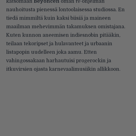
katsomaan
Beyoncén
oman tv-ohjelman
nauhoitusta pienessä lontoolaisessa studiossa. En
tiedä mimmiltä kuin kaksi biisiä ja maineen
maailman mehevimmän takamuksen omistajana.
Kuten kunnon aneemisen indiesnobin pitääkin,
teilaan tekoripset ja hulavanteet ja urbaanin
listapopin uudelleen joka aamu. Etten
vahingossakaan harhautuisi progerockin ja
itkuvirsien ojasta karnevaalimusiikin allikkoon.