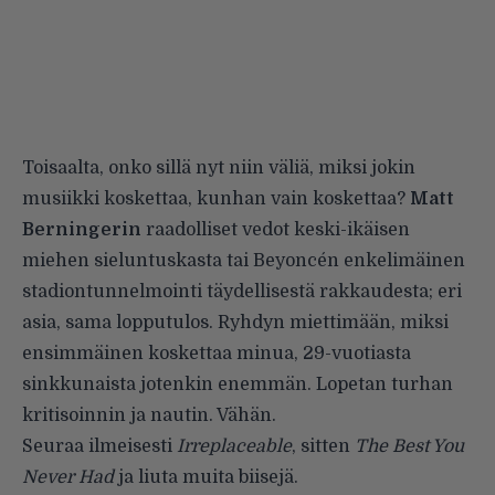
Toisaalta, onko sillä nyt niin väliä, miksi jokin
musiikki koskettaa, kunhan vain koskettaa?
Matt
Berningerin
raadolliset vedot keski-ikäisen
miehen sieluntuskasta tai Beyoncén enkelimäinen
stadiontunnelmointi täydellisestä rakkaudesta; eri
asia, sama lopputulos. Ryhdyn miettimään, miksi
ensimmäinen koskettaa minua, 29-vuotiasta
sinkkunaista jotenkin enemmän. Lopetan turhan
kritisoinnin ja nautin. Vähän.
Seuraa ilmeisesti
Irreplaceable
, sitten
The Best You
Never Had
ja liuta muita biisejä.