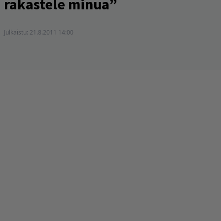
rakastele minua”
Julkaistu:
21.8.2011 14:00