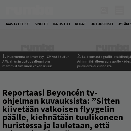
HAASTATTELUT
SINGLET
IGNOSTOT
KEIKAT
UUTUUSBIISIT
JYTÄKE
1.
2.
Huomenna se ilmestyy – CMX:stä tutun
Laittomasta graffitista kiinni 
A.W. Yrjänän uutuusalbumi om
Arhinmäki jälleen spraypullo kädes
mammuttimainen kokonaisuus
puolueita ei kiinnosta
Reportaasi Beyoncén tv-
ohjelman kuvauksista: ”Sitten
kiivetään valkoisen flyygelin
päälle, kiehnätään tuulikoneen
huristessa ja lauletaan, että