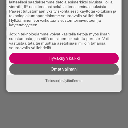
laitteellesi saadaksemme tietoja esimerkiksi sivuista, joilla
sittenkin. Tätä ei tapahtunut Kanye Westin Flow-
vierailit, IP-osoitteestasi sekä laitteesi ominaisuuksista.
Pääset tutustumaan yksityiskohtaisesti käyttötarkoituksiin ja
keikalla. Kotiin päästyäni kuuntelen vielä kerran
teknologiakumppaneihimme seuraavalla välilehdellä.
Hylkääminen voi vaikuttaa sivuston toimivuuteen ja
Halon
(hys, tästä ei puhuta) ja vaihdan sitten The
käytettävyyteen.
Nationalin varhaistuotantoon. Joku roti tässä
Jotkin teknologiamme voivat käsitellä tietoja myös ilman
täytyy yrittää pitää.
suostumusta, jos niillä on siihen oikeutettu peruste. Voit
vastustaa tätä tai muuttaa asetuksiasi milloin tahansa
seuraavalla välilehdellä.
Lue myös:
Tilaa Rumban uutiskirje ja tiedät mistä
kahvitauolla puhutaan! Nappaa ajankohtaiset musiikin
Hyväksyn kaikki
uutiset ja puheenaiheet suoraan sähköpostiin tästä.
Omat valintani
Tietosuojakäytäntömme