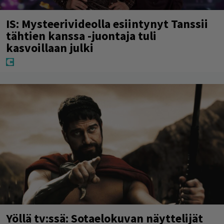
IS: Mysteerivideolla esiintynyt Tanssii
tähtien kanssa -juontaja tuli
kasvoillaan julki
Yöllä tv:ssä: Sotaelokuvan näyttelijät