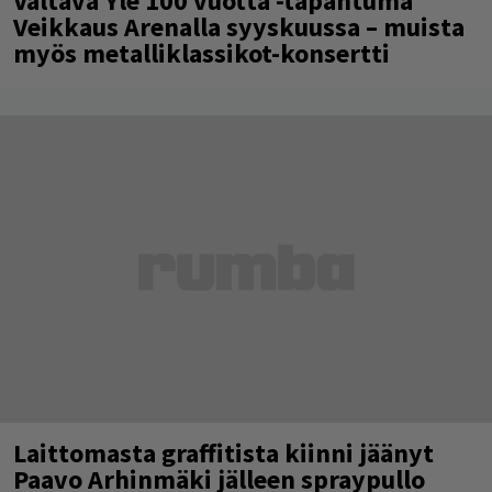
Valtava Yle 100 vuotta -tapahtuma
Veikkaus Arenalla syyskuussa – muista
myös metalliklassikot-konsertti
Laittomasta graffitista kiinni jäänyt
Paavo Arhinmäki jälleen spraypullo