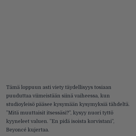
Tämä loppuun asti viety täydellisyys tosiaan
puuduttaa viimeistään siinä vaiheessa, kun
studioyleisö pääsee kysymään kysymyksiä tähdeltä.
”Mitä muuttaisit itsessäsi?”, kysyy nuori tyttö
kyyneleet valuen. ”En pidä isoista korvistani”,
Beyoncé kujertaa.