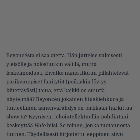
Beyoncésta ei saa otetta. Hän juttelee suloisesti
yleisölle ja nolostuukin välillä, mutta
laskelmoidusti. Eivätkö nämä itkuun pillahtelevat
parikymppiset fanitytöt (poikiakin löytyy
kiitettävästi) tajua, että kaikki on suurtä
näytelmää? Beyoncén jokainen hiuskiehkura ja
tunteellinen äänenvärähdys on tarkkaan harkittua
show’ta? Kyynisen, tekointellektuellin pohdintani
keskeyttää
Halo
-biisi. Se toinen, jonka tuotannosta
tunnen. Täydellisesti kirjoitettu, eeppinen siivu