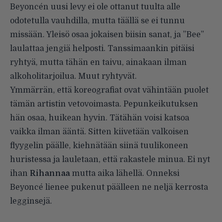
Beyoncén uusi levy ei ole ottanut tuulta alle
odotetulla vauhdilla, mutta täällä se ei tunnu
missään. Yleisö osaa jokaisen biisin sanat, ja ”Bee”
laulattaa jengiä helposti. Tanssimaankin pitäisi
ryhtyä, mutta tähän en taivu, ainakaan ilman
alkoholitarjoilua. Muut ryhtyvät.
Ymmärrän, että koreografiat ovat vähintään puolet
tämän artistin vetovoimasta. Pepunkeikutuksen
hän osaa, huikean hyvin. Tätähän voisi katsoa
vaikka ilman ääntä. Sitten kiivetään valkoisen
flyygelin päälle, kiehnätään siinä tuulikoneen
huristessa ja lauletaan, että rakastele minua. Ei nyt
ihan
Rihannaa
mutta aika lähellä. Onneksi
Beyoncé lienee pukenut päälleen ne neljä kerrosta
legginsejä.