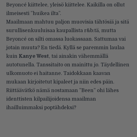
Beyoncé kiittelee, yleisö kiittelee. Kaikilla on ollut
ilmeisesti ”huikea ilta”.
Maailmaan mahtuu paljon muovisia tähtösiä ja sitä
surullisenkuuluisaa kaupallista r&b:tä, mutta
Beyoncé on silti omassa luokassaan. Sattumaa vai
jotain muuta? En tiedä. Kyllä se paremmin laulaa
kuin
Kanye West
, tai ainakin vähemmällä
autotunella. Tanssitaito on mainittu jo. Täydellinen
ulkomuoto ei haitanne. Taidokkaan kaavan
mukaan kirjoitetut kipaleet ja niin edes päin.
Riittäävätkö nämä nostamaan ”Been” ohi lähes
identtisten kilpailijoidensa maailman
ihailluimmaksi poptähdeksi?