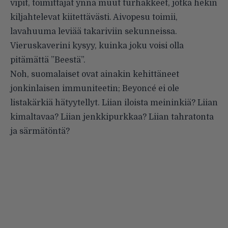
vipit, toimittajat ynnä muut turhakkeet, jotka hekin
kiljahtelevat kiitettävästi. Aivopesu toimii,
lavahuuma leviää takariviin sekunneissa.
Vieruskaverini kysyy, kuinka joku voisi olla
pitämättä ”Beestä”.
Noh, suomalaiset ovat ainakin kehittäneet
jonkinlaisen immuniteetin; Beyoncé ei ole
listakärkiä hätyytellyt. Liian iloista meininkiä? Liian
kimaltavaa? Liian jenkkipurkkaa? Liian tahratonta
ja särmätöntä?