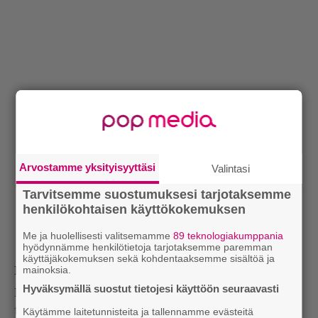
Arvostamme yksityisyyttäsi
Valintasi
Tarvitsemme suostumuksesi tarjotaksemme
henkilökohtaisen käyttökokemuksen
Me ja huolellisesti valitsemamme
89 teknologiakumppania
hyödynnämme henkilötietoja tarjotaksemme paremman
käyttäjäkokemuksen sekä kohdentaaksemme sisältöä ja
mainoksia.
Itse äänestän sen jonkin selittämättömän tekijän
Hyväksymällä suostut tietojesi käyttöön seuraavasti
puolesta. X-factor. Ja joudun myöntämään
tappioni, että ehkä ihan vähän tykkään Beyoncésta
Käytämme laitetunnisteita ja tallennamme evästeitä