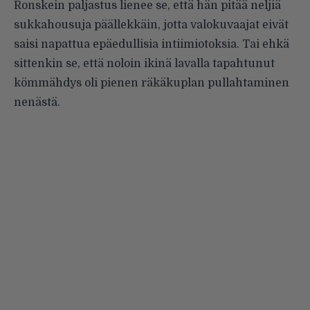
Ronskein paljastus lienee se, että hän pitää neljiä
sukkahousuja päällekkäin, jotta valokuvaajat eivät
saisi napattua epäedullisia intiimiotoksia. Tai ehkä
sittenkin se, että noloin ikinä lavalla tapahtunut
kömmähdys oli pienen räkäkuplan pullahtaminen
nenästä.