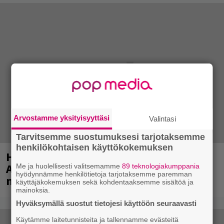
Arvostamme yksityisyyttäsi
Valintasi
Tarvitsemme suostumuksesi tarjotaksemme
henkilökohtaisen käyttökokemuksen
Huomenna se ilmestyy – CMX:stä tutun
A.W. Yrjänän uutuusalbumi om
Me ja huolellisesti valitsemamme
89 teknologiakumppania
hyödynnämme henkilötietoja tarjotaksemme paremman
mammuttimainen kokonaisuus
käyttäjäkokemuksen sekä kohdentaaksemme sisältöä ja
mainoksia.
Hyväksymällä suostut tietojesi käyttöön seuraavasti
Käytämme laitetunnisteita ja tallennamme evästeitä