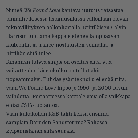
Nimeä
We Found Love
kantava uutuus ratsastaa
tämänhetkisessä listamusiikissa valloillaan olevan
teknovillityksen aallonharjalla. Brittiläisen Calvin
Harrisin tuottama kappale etenee tamppaavan
klubibiitin ja trance-nostatusten voimalla, ja
hittihän siitä tulee.
Rihannan tuleva single on osoitus siitä, että
vaikutteiden kiertokulku on tullut yhä
nopeammaksi. Puhdas ysäriteknoilu ei enää riitä,
vaan We Found Love hipoo jo 1990- ja 2000-luvun
vaihdetta. Periaatteessa kappale voisi olla vaikkapa
ehtaa JS16-tuotantoa.
Vaan kukakohan R&B-tähti keksii ensinnä
samplata
Daruden Sandstormia
? Rahassa
kylpemistähän siitä seuraisi.