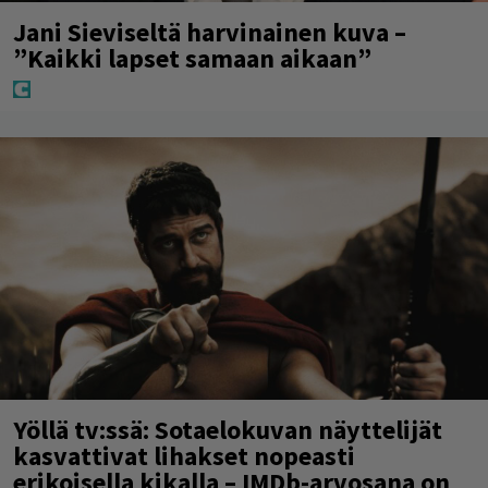
Jani Sieviseltä harvinainen kuva –
”Kaikki lapset samaan aikaan”
Yöllä tv:ssä: Sotaelokuvan näyttelijät
kasvattivat lihakset nopeasti
erikoisella kikalla – IMDb-arvosana on