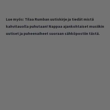
Lue myös:
Tilaa Rumban uutiskirje ja tiedät mistä
kahvitauolla puhutaan! Nappaa ajankohtaiset musiikin
uutiset ja puheenaiheet suoraan sähköpostiin tästä.