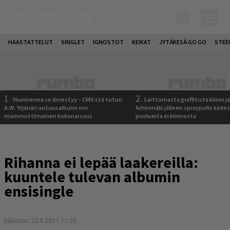
HAASTATTELUT
SINGLET
IGNOSTOT
KEIKAT
JYTÄKESÄ GO GO
STEE
1.
2.
Huomenna se ilmestyy – CMX:stä tutun
Laittomasta graffitista kiinni 
A.W. Yrjänän uutuusalbumi om
Arhinmäki jälleen spraypullo kädes
mammuttimainen kokonaisuus
puolueita ei kiinnosta
Rihanna ei lepää laakereilla:
kuuntele tulevan albumin
ensisingle
Julkaistu:
23.9.2011 11:30