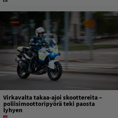
Virkavalta takaa-ajoi skoottereita –
poliisimoottoripyörä teki paosta
lyhyen