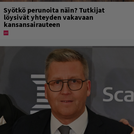
Syötkö perunoita näin? Tutkijat
löysivät yhteyden vakavaan
kansansairauteen