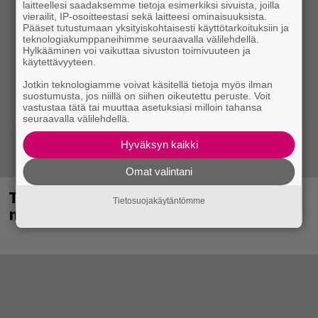
laitteellesi saadaksemme tietoja esimerkiksi sivuista, joilla
vierailit, IP-osoitteestasi sekä laitteesi ominaisuuksista.
Pääset tutustumaan yksityiskohtaisesti käyttötarkoituksiin ja
teknologiakumppaneihimme seuraavalla välilehdellä.
Hylkääminen voi vaikuttaa sivuston toimivuuteen ja
käytettävyyteen.
Jotkin teknologiamme voivat käsitellä tietoja myös ilman
suostumusta, jos niillä on siihen oikeutettu peruste. Voit
vastustaa tätä tai muuttaa asetuksiasi milloin tahansa
seuraavalla välilehdellä.
Hyväksyn kaikki
Omat valintani
Tampereella sunnuntaina superpäivä –
Tietosuojakäytäntömme
nämä artistit mukana