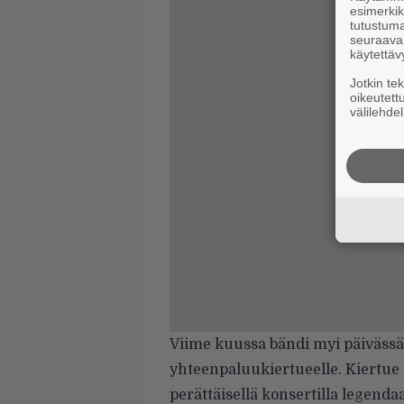
esimerkiks
tutustuma
seuraaval
käytettäv
Jotkin te
oikeutett
välilehdel
Viime kuussa bändi myi päivässä
yhteenpaluukiertueelle. Kiertue 
perättäisellä konsertilla legenda