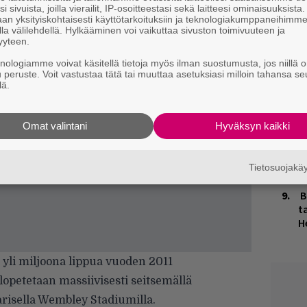
i sivuista, joilla vierailit, IP-osoitteestasi sekä laitteesi ominaisuuksista
an yksityiskohtaisesti käyttötarkoituksiin ja teknologiakumppaneihimm
K
la välilehdellä. Hylkääminen voi vaikuttaa sivuston toimivuuteen ja
n
yyteen.
S
knologiamme voivat käsitellä tietoja myös ilman suostumusta, jos niillä o
u peruste. Voit vastustaa tätä tai muuttaa asetuksiasi milloin tahansa se
M
lä.
1
i
Omat valintani
Hyväksyn kaikki
J
H
k
Tietosuojak
B
ta
H
 yli miljoona lippua vuoden 2011
lopetetaan massiivisesti seitsemällä
arisella Wembley Stadiumilla.