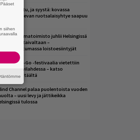
. Pääset
e
ent mainittu, ja syystä: kovassa
osteessa olevan ruotsalaisyhtye saapuu
uomeen
n siihen
uraavalla
ainio ohjelmatoimisto juhlii Helsingissä
0-vuotista taivaltaan –
lmaistapahtumassa loistoesiintyjät
ytäkesä Go-Go -festivaalia vietettiin
elsingin Suvilahdessa – katso
uvagalleria täältä
äytäntömme
lind Channel palaa puolentoista vuoden
uolta – uusi levy ja jättikeikka
elsingissä tulossa