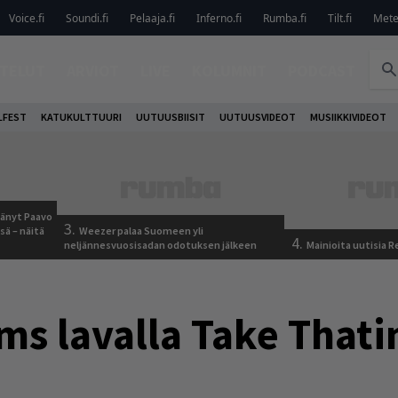
Voice.fi
Soundi.fi
Pelaaja.fi
Inferno.fi
Rumba.fi
Tilt.fi
Metel
TELUT
ARVIOT
LIVE
KOLUMNIT
PODCAST
LFEST
KATUKULTTUURI
UUTUUSBIISIT
UUTUUSVIDEOT
MUSIIKKIVIDEOT
jäänyt Paavo
3.
sä – näitä
Weezer palaa Suomeen yli
4.
neljännesvuosisadan odotuksen jälkeen
Mainioita uutisia 
ms lavalla Take Thati