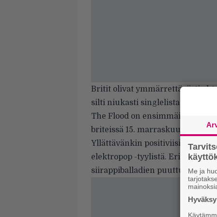
Britit olivat ymmärrettävästi yh
silti niukasti singlelistan ykkösp
The Flood on ensimmäinen single 
Ar
briteissä 15. marraskuuta.
Yllättävänkin positiviisia arvos
Tarvit
käytt
elektropop -tyylistä. Erityisesti 
siirappiballadien puuttumista, j
Me ja huo
tarjotak
mainoksi
Hyväksym
Käytämme 