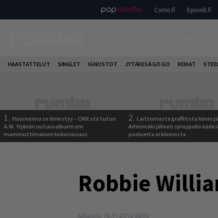
Como.fi
Episodi.fi
ETUSIVU
UUTISET
HAASTAT
HAASTATTELUT
SINGLET
IGNOSTOT
JYTÄKESÄ GO GO
KEIKAT
STEE
1.
2.
Huomenna se ilmestyy – CMX:stä tutun
Laittomasta graffitista kiinni 
A.W. Yrjänän uutuusalbumi om
Arhinmäki jälleen spraypullo kädes
mammuttimainen kokonaisuus
puolueita ei kiinnosta
Robbie Willia
Julkaistu:
16.11.2010 08:02