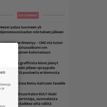
LUETUIMMAT
eezer palaa Suomeen yli
eljännesvuosisadan odotuksen jälkeen
uomenna se ilmestyy – CMX:stä tutun
.W. Yrjänän uutuusalbumi om
ammuttimainen kokonaisuus
aittomasta graffitista kiinni jäänyt
aavo Arhinmäki jälleen spraypullo
sen
ädessä – näitä puolueita ei kiinnosta
ainioita uutisia Remu Aaltosen faneille
tietoja
 ja
elsingin Kulttuuritalon KULT-klubi
arjoaa kulttiartisteja, suomalaista
saamista ja kaikkea siltä väliltä
toja