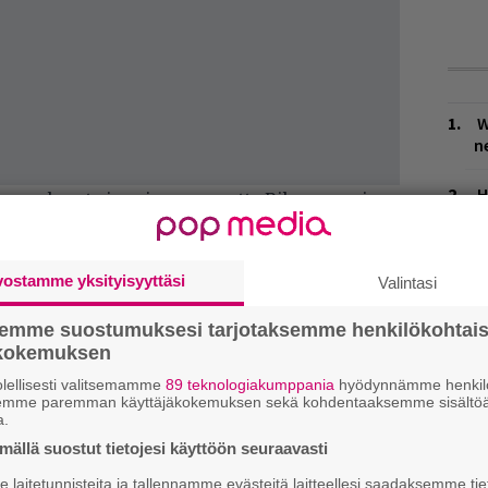
W
n
H
teenpaluusta innoissaan, mutta Rihanna vei
A
aikan ohi miesviisikon.
m
uudelta Progress -albumilta, joka julkaistiin
vostamme yksityisyyttäsi
Valintasi
L
P
teluja saanutta albumia kehutaan sen tuoreesta
semme suostumuksesi tarjotaksemme henkilökohtai
k
ökokemuksen
arvosteluissa kiitellään samanlaisten
M
oilla bändi alunperin kipusi kuuluisuuteen.
lellisesti valitsemamme
89 teknologiakumppania
hyödynnämme henkilö
semme paremman käyttäjäkokemuksen sekä kohdentaaksemme sisältöä
a.
H
ällä suostut tietojesi käyttöön seuraavasti
t
o
laitetunnisteita ja tallennamme evästeitä laitteellesi saadaksemme tie