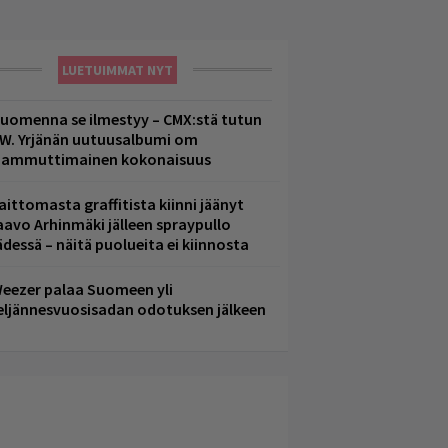
LUETUIMMAT NYT
uomenna se ilmestyy – CMX:stä tutun
.W. Yrjänän uutuusalbumi om
ammuttimainen kokonaisuus
aittomasta graffitista kiinni jäänyt
aavo Arhinmäki jälleen spraypullo
ädessä – näitä puolueita ei kiinnosta
eezer palaa Suomeen yli
eljännesvuosisadan odotuksen jälkeen