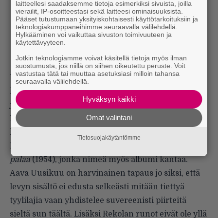
laitteellesi saadaksemme tietoja esimerkiksi sivuista, joilla
vierailit, IP-osoitteestasi sekä laitteesi ominaisuuksista.
Pääset tutustumaan yksityiskohtaisesti käyttötarkoituksiin ja
teknologiakumppaneihimme seuraavalla välilehdellä.
Hylkääminen voi vaikuttaa sivuston toimivuuteen ja
käytettävyyteen.
Jotkin teknologiamme voivat käsitellä tietoja myös ilman
suostumusta, jos niillä on siihen oikeutettu peruste. Voit
vastustaa tätä tai muuttaa asetuksiasi milloin tahansa
Uusi tulokas runomusiikissa on tamperelainen
seuraavalla välilehdellä.
lauluntekijä
Aava Uusikuu
, jonka tuore levy
Hyväksyn kaikki
julkaistaan perjantaina 10.6. Tampereen
Omat valintani
Runokaupunki-festivaalilla. Aava on säveltänyt
levylleen kotikaupunkinsa klassikkorunoilijan
Tietosuojakäytäntömme
Mirkka Rekolan
runoja kokoelmasta
Vedessä
palaa
(1954), jonka nimeä myös albumi kantaa.
Aava Uusikuu on harvinainen tapaus jo siksi, että
levyn sisältö ei edusta selkeästi mitään tiettyä
tyylilajia vaan yhdistelee suvereenisti piirteitä
sieltä sun täältä. Lisäksi Rekolan runot eivät ole yllä