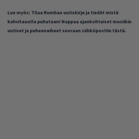
Lue myös:
Tilaa Rumban uutiskirje ja tiedät mistä
kahvitauolla puhutaan! Nappaa ajankohtaiset musiikin
uutiset ja puheenaiheet suoraan sähköpostiin tästä.