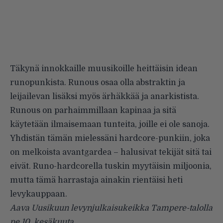
Täkynä innokkaille muusikoille heittäisin idean
runopunkista. Runous osaa olla abstraktin ja
leijailevan lisäksi myös ärhäkkää ja anarkistista.
Runous on parhaimmillaan kapinaa ja sitä
käytetään ilmaisemaan tunteita, joille ei ole sanoja.
Yhdistän tämän mielessäni hardcore-punkiin, joka
on melkoista avantgardea – halusivat tekijät sitä tai
eivät. Runo-hardcorella tuskin myytäisin miljoonia,
mutta tämä harrastaja ainakin rientäisi heti
levykauppaan.
Aava Uusikuun levynjulkaisukeikka Tampere-talolla
pe 10. kesäkuuta.