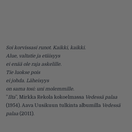
Soi korvissasi runot. Kaikki, kaikki.
Alue, valtatie ja etäisyys
ei enää ole raja askelille.
Tie luokse pois
ei johda. Läheisyys
on sama tosi: uni molemmille.
”
Ilta
”, Mirkka Rekola kokoelmassa
Vedessä palaa
(1954). Aava Uusikuun tulkinta albumilla
Vedessä
palaa
(2011).