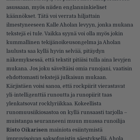
asussaan, myös niiden englanninkieliset
käännökset. Tätä voi verrata hiljattain
ilmestyneeseen Kalle Aholan levyyn, jonka mukana
tekstejä ei tule. Vaikka syynä voi olla myös jokin
kummallinen tekijänoikeusongelma ja Aholan
laulusta saa kyllä hyvin selvää, pitäydyn
näkemyksessä, että tekstit pitäisi tulla aina levyjen
mukana. Jos joku säveltäisi omia runojani, vaatisin
ehdottomasti tekstejä julkaisun mukaan.
Kärjistäen voisi sanoa, että rockpiirit vierastavat
yli-intelligenttiä runoutta ja runopiirit taas
ylenkatsovat rocklyriikkaa. Kokeellista
runomuusiikiosastoa on kyllä runsaasti tarjolla –
muistanpa seuranneeni muun muassa runoilija
Risto Oikarisen
mainiota esiintymistä
improvisoivan saksofonistin säestyksellä. Ahola