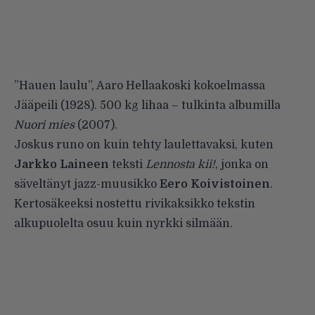
”
Hauen laulu
”, Aaro Hellaakoski kokoelmassa
Jääpeili (1928). 500 kg lihaa – tulkinta albumilla
Nuori mies
(2007).
Joskus runo on kuin tehty laulettavaksi, kuten
Jarkko Laineen
teksti
Lennosta kii!
, jonka on
säveltänyt jazz-muusikko
Eero Koivistoinen
.
Kertosäkeeksi nostettu rivikaksikko tekstin
alkupuolelta osuu kuin nyrkki silmään.