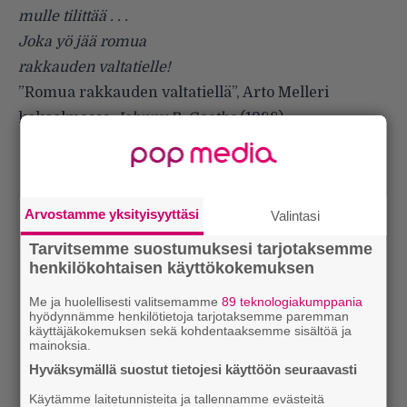
mulle tilittää . . .
Joka yö jää romua
rakkauden valtatielle!
”
Romua rakkauden valtatiellä
”, Arto Melleri
kokoelmassa
Johnny B. Goethe
(1988).
Arvostamme yksityisyyttäsi
Valintasi
Tarvitsemme suostumuksesi tarjotaksemme
henkilökohtaisen käyttökokemuksen
Me ja huolellisesti valitsemamme
89 teknologiakumppania
hyödynnämme henkilötietoja tarjotaksemme paremman
käyttäjäkokemuksen sekä kohdentaaksemme sisältöä ja
mainoksia.
Hyväksymällä suostut tietojesi käyttöön seuraavasti
Käytämme laitetunnisteita ja tallennamme evästeitä