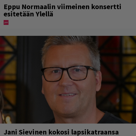
Eppu Normaalin viimeinen konsertti
esitetään Ylellä
Jani Sievinen kokosi lapsikatraansa