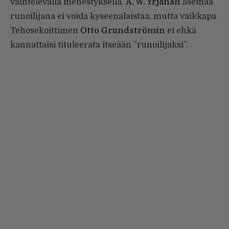
vaihtelevalla menestyksellä.
A. W. Yrjänän
asemaa
runoilijana ei voida kyseenalaistaa, mutta vaikkapa
Tehosekoittimen
Otto Grundströmin
ei ehkä
kannattaisi tituleerata itseään ”runoilijaksi”.