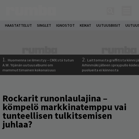
HAASTATTELUT
SINGLET
IGNOSTOT
KEIKAT
UUTUUSBIISIT
UUTUUS
1.
2.
Huomenna se ilmestyy – CMX:stä tutun
Laittomasta graffitista kiinni 
A.W. Yrjänän uutuusalbumi om
Arhinmäki jälleen spraypullo kädes
mammuttimainen kokonaisuus
puolueita ei kiinnosta
Rockarit runonlaulajina –
kömpelö markkinatemppu vai
tunteellisen tulkitsemisen
juhlaa?