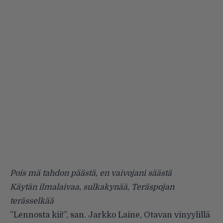
Pois mä tahdon päästä, en vaivojani säästä
Käytän ilmalaivaa, sulkakynää, Teräspojan
terässelkää
”
Lennosta kii!
”, san. Jarkko Laine, Otavan vinyylillä