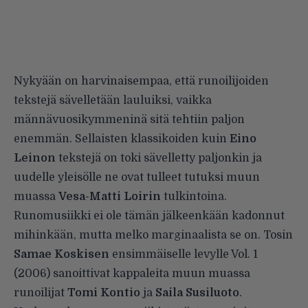
Nykyään on harvinaisempaa, että runoilijoiden
tekstejä sävelletään lauluiksi, vaikka
männävuosikymmeninä sitä tehtiin paljon
enemmän. Sellaisten klassikoiden kuin
Eino
Leinon
tekstejä on toki sävelletty paljonkin ja
uudelle yleisölle ne ovat tulleet tutuksi muun
muassa
Vesa-Matti Loirin
tulkintoina.
Runomusiikki ei ole tämän jälkeenkään kadonnut
mihinkään, mutta melko marginaalista se on. Tosin
Samae Koskisen
ensimmäiselle levylle Vol. 1
(2006) sanoittivat kappaleita muun muassa
runoilijat
Tomi Kontio
ja
Saila Susiluoto
.