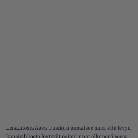
Lisäkiitosta Aava Uusikuu ansaitsee siitä, että levyn
kansivihkosta löytyvät paitsi runot alkuperäisessa