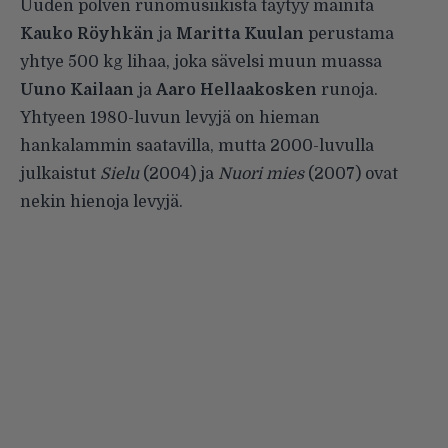
Uuden polven runomusiikista täytyy mainita
Kauko Röyhkän
ja
Maritta Kuulan
perustama
yhtye 500 kg lihaa, joka sävelsi muun muassa
Uuno Kailaan
ja
Aaro Hellaakosken
runoja.
Yhtyeen 1980-luvun levyjä on hieman
hankalammin saatavilla, mutta 2000-luvulla
julkaistut
Sielu
(2004) ja
Nuori mies
(2007) ovat
nekin hienoja levyjä.