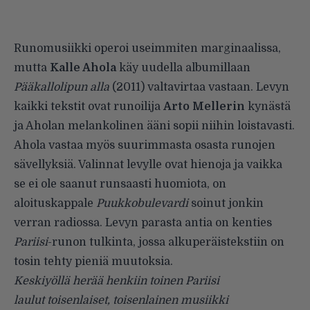
Runomusiikki operoi useimmiten marginaalissa,
mutta
Kalle Ahola
käy uudella albumillaan
Pääkallolipun alla
(2011) valtavirtaa vastaan. Levyn
kaikki tekstit ovat runoilija
Arto Mellerin
kynästä
ja Aholan melankolinen ääni sopii niihin loistavasti.
Ahola vastaa myös suurimmasta osasta runojen
sävellyksiä. Valinnat levylle ovat hienoja ja vaikka
se ei ole saanut runsaasti huomiota, on
aloituskappale
Puukkobulevardi
soinut jonkin
verran radiossa. Levyn parasta antia on kenties
Pariisi
-runon tulkinta, jossa alkuperäistekstiin on
tosin tehty pieniä muutoksia.
Keskiyöllä herää henkiin toinen Pariisi
laulut toisenlaiset, toisenlainen musiikki