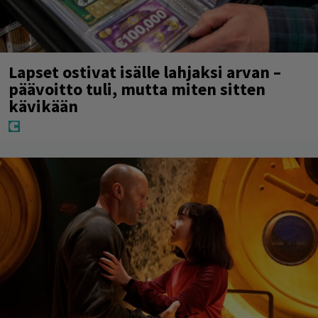
Lapset ostivat isälle lahjaksi arvan –
päävoitto tuli, mutta miten sitten
kävikään