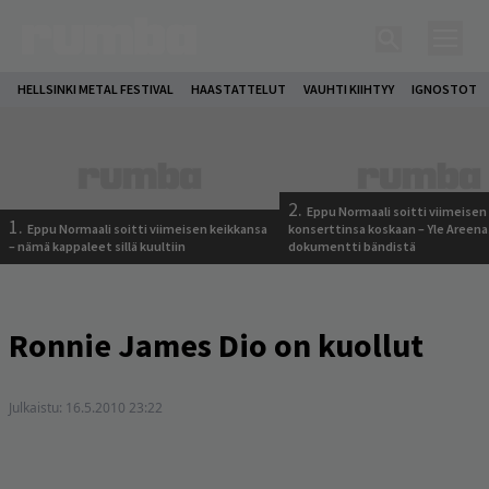
HELLSINKI METAL FESTIVAL
HAASTATTELUT
VAUHTI KIIHTYY
IGNOSTOT
2.
Eppu Normaali soitti viimeisen
1.
Eppu Normaali soitti viimeisen keikkansa
konserttinsa koskaan – Yle Areena
– nämä kappaleet sillä kuultiin
dokumentti bändistä
Ronnie James Dio on kuollut
Julkaistu:
16.5.2010 23:22