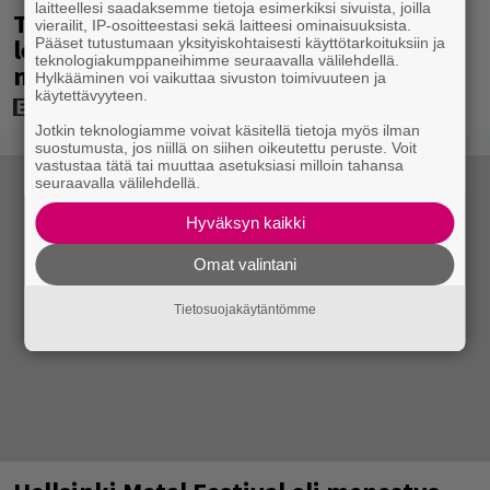
laitteellesi saadaksemme tietoja esimerkiksi sivuista, joilla
Tänään tv:ssä: Vuoden 1997 Bond-
vierailit, IP-osoitteestasi sekä laitteesi ominaisuuksista.
leffassa nähdään hämmenttävän
Pääset tutustumaan yksityiskohtaisesti käyttötarkoituksiin ja
teknologiakumppaneihimme seuraavalla välilehdellä.
nykyaikainen kännykkä
Hylkääminen voi vaikuttaa sivuston toimivuuteen ja
käytettävyyteen.
Jotkin teknologiamme voivat käsitellä tietoja myös ilman
suostumusta, jos niillä on siihen oikeutettu peruste. Voit
vastustaa tätä tai muuttaa asetuksiasi milloin tahansa
seuraavalla välilehdellä.
Hyväksyn kaikki
Omat valintani
Tietosuojakäytäntömme