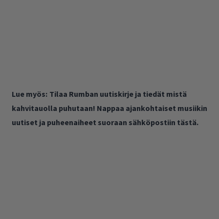
Lue myös:
Tilaa Rumban uutiskirje ja tiedät mistä
kahvitauolla puhutaan! Nappaa ajankohtaiset musiikin
uutiset ja puheenaiheet suoraan sähköpostiin tästä.