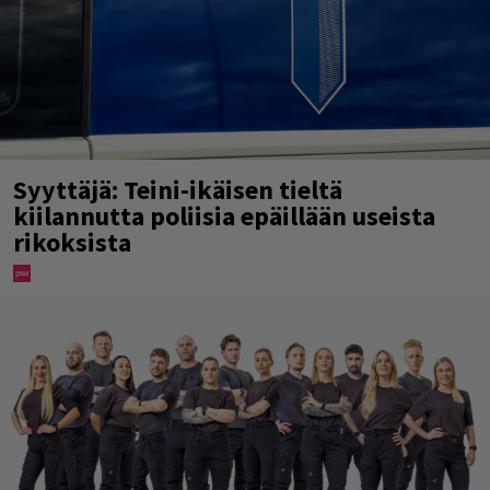
Syyttäjä: Teini-ikäisen tieltä
kiilannutta poliisia epäillään useista
rikoksista