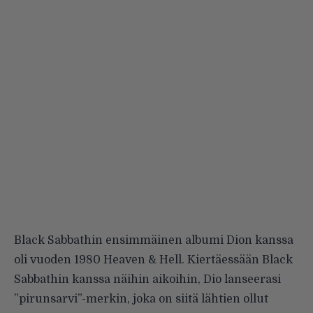
Black Sabbathin ensimmäinen albumi Dion kanssa
oli vuoden 1980
Heaven & Hell
. Kiertäessään Black
Sabbathin kanssa näihin aikoihin, Dio lanseerasi
”pirunsarvi”-merkin
, joka on siitä lähtien ollut