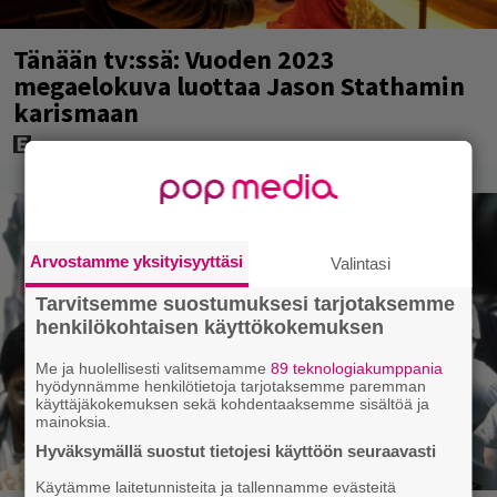
Tänään tv:ssä: Vuoden 2023
megaelokuva luottaa Jason Stathamin
karismaan
Arvostamme yksityisyyttäsi
Valintasi
Tarvitsemme suostumuksesi tarjotaksemme
henkilökohtaisen käyttökokemuksen
Me ja huolellisesti valitsemamme
89 teknologiakumppania
hyödynnämme henkilötietoja tarjotaksemme paremman
käyttäjäkokemuksen sekä kohdentaaksemme sisältöä ja
mainoksia.
Hyväksymällä suostut tietojesi käyttöön seuraavasti
Käytämme laitetunnisteita ja tallennamme evästeitä