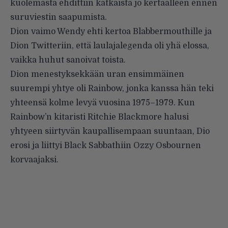
kuolemasta ehdittiin katkaista jo kertaalleen ennen
suruviestin saapumista.
Dion vaimo Wendy ehti kertoa
Blabbermouthille
ja
Dion
Twitteriin
, että laulajalegenda oli yhä elossa,
vaikka huhut sanoivat toista.
Dion menestyksekkään uran ensimmäinen
suurempi yhtye oli
Rainbow
, jonka kanssa hän teki
yhteensä kolme levyä vuosina 1975–1979. Kun
Rainbow’n kitaristi Ritchie Blackmore halusi
yhtyeen siirtyvän kaupallisempaan suuntaan, Dio
erosi ja liittyi
Black Sabbathiin
Ozzy Osbournen
korvaajaksi.