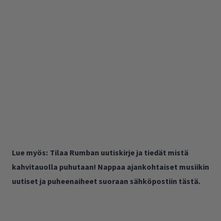
Lue myös:
Tilaa Rumban uutiskirje ja tiedät mistä
kahvitauolla puhutaan! Nappaa ajankohtaiset musiikin
uutiset ja puheenaiheet suoraan sähköpostiin tästä.