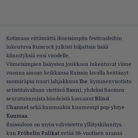
Kotimaan eittämättä ikonisimpiin festivaaleihin
lukeutuva Ruisrock julkisti hiljattain lisää
kiinnityksiä ensi vuodelle.
Viimeisimpien lisäysten joukkoon lukeutuvat viime
vuonna ainoan keikkansa Ruissin lavalla heittänyt
suomiräpin nuori lahjakkuus
Ibe
, kymmenvuotista
artistitaivaltaan viettävä
Sanni
, yhdeksi Suomen
seuratuimmista bändeistä kasvanut
Blind
Channel
sekä kuumaakin kuumempi pop-yhtye
Kuumaa
.
Ruissaloon on myös vahvistettu yllätyskiinnitys,
kun
Fröbelin Palikat
vetää 36-vuotisen uransa