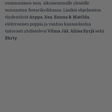
ensimmäisen ison, aikuisemmalle yleisölle
suunnatun festarikeikkansa. Lisäksi ohjelmistoa
täydentävät
Arppa
,
Iisa
,
Emma & Matilda
,
elektronista poppia ja vanhaa kansanlaulua
taitavasti yhdistelevä
Vilma Jää
,
Aliisa Syrjä
sekä
Shrty
.