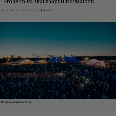
Fröbelin Palikat saapuu Ruissaloon!
Julkaistu:
9.12.2023 22:40
Ari Korpi
Ruisrock/Petri Anttila