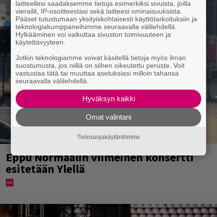
laitteellesi saadaksemme tietoja esimerkiksi sivuista, joilla
vierailit, IP-osoitteestasi sekä laitteesi ominaisuuksista.
Pääset tutustumaan yksityiskohtaisesti käyttötarkoituksiin ja
teknologiakumppaneihimme seuraavalla välilehdellä.
Hylkääminen voi vaikuttaa sivuston toimivuuteen ja
käytettävyyteen.
Jotkin teknologiamme voivat käsitellä tietoja myös ilman
suostumusta, jos niillä on siihen oikeutettu peruste. Voit
vastustaa tätä tai muuttaa asetuksiasi milloin tahansa
seuraavalla välilehdellä.
Hyväksyn kaikki
Omat valintani
Tietosuojakäytäntömme
Eppu Normaalin viimeinen konsertti
esitetään Ylellä