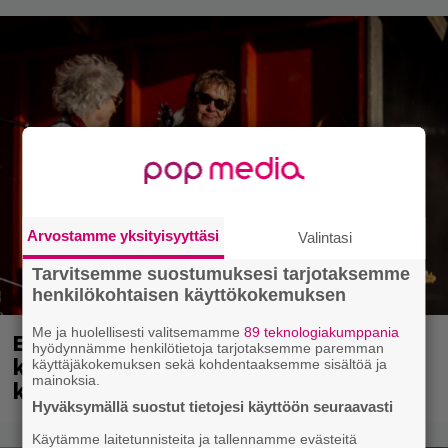
Arvostamme yksityisyyttäsi
Valintasi
Tarvitsemme suostumuksesi tarjotaksemme
henkilökohtaisen käyttökokemuksen
Me ja huolellisesti valitsemamme
89 teknologiakumppania
Eppu Normaali soitti viimeisen
hyödynnämme henkilötietoja tarjotaksemme paremman
keikkansa – nämä kappaleet sillä
käyttäjäkokemuksen sekä kohdentaaksemme sisältöä ja
mainoksia.
kuultiin
Hyväksymällä suostut tietojesi käyttöön seuraavasti
Käytämme laitetunnisteita ja tallennamme evästeitä