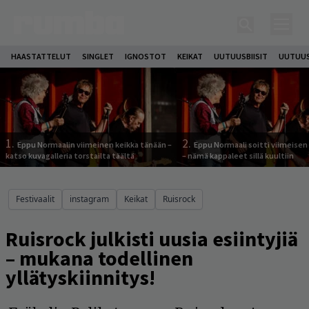
HAASTATTELUT
SINGLET
IGNOSTOT
KEIKAT
UUTUUSBIISIT
UUTUUS
1.
2.
Eppu Normaalin viimeinen keikka tänään –
Eppu Normaali soitti viimeisen
katso kuvagalleria torstailta täältä
– nämä kappaleet sillä kuultiin
Festivaalit
instagram
Keikat
Ruisrock
Ruisrock julkisti uusia esiintyjiä
– mukana todellinen
yllätyskiinnitys!