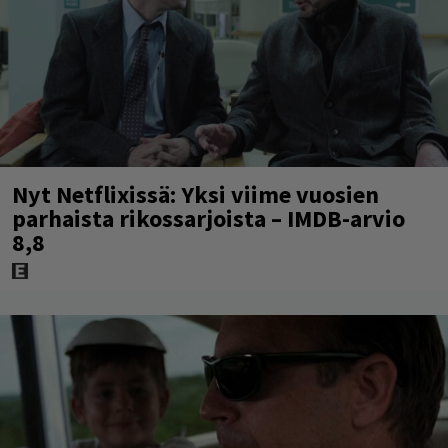
Nyt Netflixissä: Yksi viime vuosien
parhaista rikossarjoista – IMDB-arvio
8,8