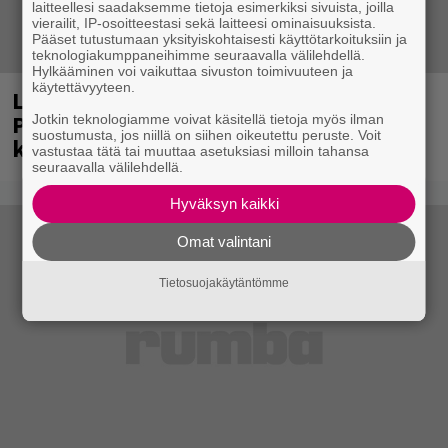
laitteellesi saadaksemme tietoja esimerkiksi sivuista, joilla
vierailit, IP-osoitteestasi sekä laitteesi ominaisuuksista.
Pääset tutustumaan yksityiskohtaisesti käyttötarkoituksiin ja
teknologiakumppaneihimme seuraavalla välilehdellä.
Hylkääminen voi vaikuttaa sivuston toimivuuteen ja
käytettävyyteen.
Laittomasta graffitista kiinni jäänyt
Paavo Arhinmäki jälleen spraypullo
Jotkin teknologiamme voivat käsitellä tietoja myös ilman
suostumusta, jos niillä on siihen oikeutettu peruste. Voit
kädessä – näitä puolueita ei kiinnosta
vastustaa tätä tai muuttaa asetuksiasi milloin tahansa
seuraavalla välilehdellä.
Hyväksyn kaikki
Omat valintani
Tietosuojakäytäntömme