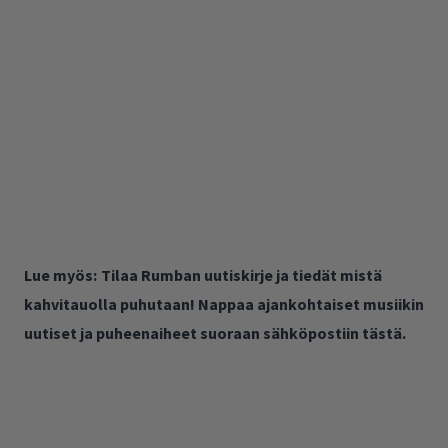
Lue myös:
Tilaa Rumban uutiskirje ja tiedät mistä
kahvitauolla puhutaan! Nappaa ajankohtaiset musiikin
uutiset ja puheenaiheet suoraan sähköpostiin tästä.