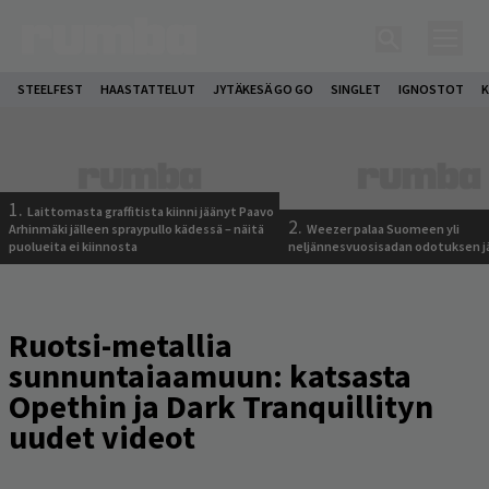
STEELFEST
HAASTATTELUT
JYTÄKESÄ GO GO
SINGLET
IGNOSTOT
K
1.
Laittomasta graffitista kiinni jäänyt Paavo
2.
Arhinmäki jälleen spraypullo kädessä – näitä
Weezer palaa Suomeen yli
puolueita ei kiinnosta
neljännesvuosisadan odotuksen j
Ruotsi-metallia
sunnuntaiaamuun: katsasta
Opethin ja Dark Tranquillityn
uudet videot