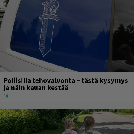
Poliisilla tehovalvonta – tästä kysymys
ja näin kauan kestää