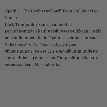
Opeth – ”The Devil’s Orchard”
from
Phil Mucci
on
Vimeo
.
Dark Tranquillity sen sijaan luottaa
perinteisempään kauhuelokuvaestetiikkaan, joskin
on bändin musiikkikin Opethia sovinnaisempaa.
Videobiisi
Zero Distance
löytyy yhtyeen
viimeisimmän
We Are The Void
-albumin uudesta
”tour edition” -painoksesta. Kauppoihin päivitetty
versio saadaan 24. lokakuuta.