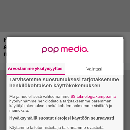
Huomenna se ilmestyy – CMX:stä tutun
A.W. Yrjänän uutuusalbumi om
mammuttimainen kokonaisuus
Arvostamme yksityisyyttäsi
Valintasi
Tarvitsemme suostumuksesi tarjotaksemme
henkilökohtaisen käyttökokemuksen
Me ja huolellisesti valitsemamme
89 teknologiakumppania
hyödynnämme henkilötietoja tarjotaksemme paremman
käyttäjäkokemuksen sekä kohdentaaksemme sisältöä ja
mainoksia.
Hyväksymällä suostut tietojesi käyttöön seuraavasti
Käytämme laitetunnisteita ja tallennamme evästeitä