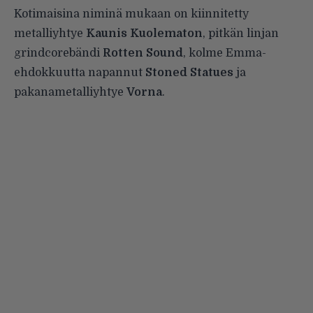
Kotimaisina niminä mukaan on kiinnitetty
metalliyhtye
Kaunis Kuolematon
, pitkän linjan
grindcorebändi
Rotten Sound
, kolme Emma-
ehdokkuutta napannut
Stoned Statues
ja
pakanametalliyhtye
Vorna
.