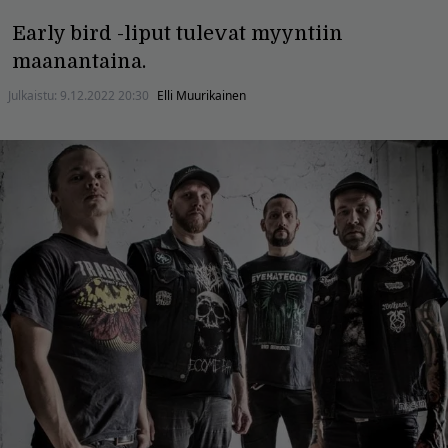
Early bird -liput tulevat myyntiin
maanantaina.
Julkaistu:
9.12.2022 20:30
Elli Muurikainen