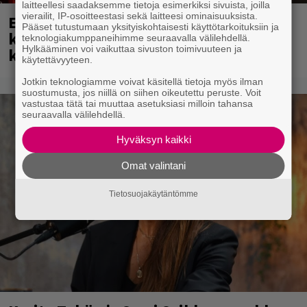
laitteellesi saadaksemme tietoja esimerkiksi sivuista, joilla
vierailit, IP-osoitteestasi sekä laitteesi ominaisuuksista.
Eppu Normaali soitti viimeisen
Pääset tutustumaan yksityiskohtaisesti käyttötarkoituksiin ja
keikkansa – nämä kappaleet sillä
teknologiakumppaneihimme seuraavalla välilehdellä.
Hylkääminen voi vaikuttaa sivuston toimivuuteen ja
kuultiin
käytettävyyteen.
Jotkin teknologiamme voivat käsitellä tietoja myös ilman
suostumusta, jos niillä on siihen oikeutettu peruste. Voit
vastustaa tätä tai muuttaa asetuksiasi milloin tahansa
seuraavalla välilehdellä.
Hyväksyn kaikki
Omat valintani
Tietosuojakäytäntömme