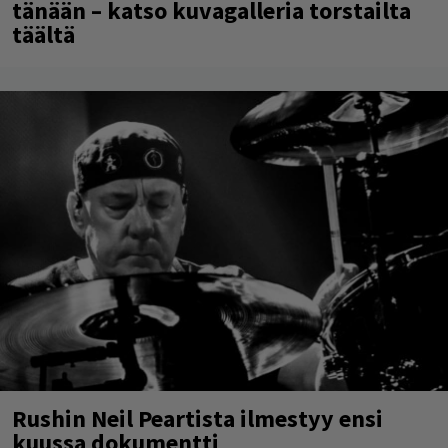
tänään – katso kuvagalleria torstailta
täältä
Rushin Neil Peartista ilmestyy ensi
kuussa dokumentti