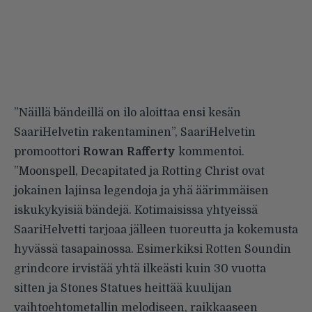
”Näillä bändeillä on ilo aloittaa ensi kesän
SaariHelvetin rakentaminen”, SaariHelvetin
promoottori
Rowan Rafferty
kommentoi.
”Moonspell, Decapitated ja Rotting Christ ovat
jokainen lajinsa legendoja ja yhä äärimmäisen
iskukykyisiä bändejä. Kotimaisissa yhtyeissä
SaariHelvetti tarjoaa jälleen tuoreutta ja kokemusta
hyvässä tasapainossa. Esimerkiksi Rotten Soundin
grindcore irvistää yhtä ilkeästi kuin 30 vuotta
sitten ja Stones Statues heittää kuulijan
vaihtoehtometallin melodiseen, raikkaaseen