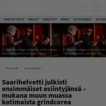
HAASTATTELUT
SINGLET
IGNOSTOT
KEIKAT
UUTUUSBIISIT
UUTUUS
1.
2.
Eppu Normaalin viimeinen keikka tänään –
Eppu Normaali soitti viimeisen
katso kuvagalleria torstailta täältä
– nämä kappaleet sillä kuultiin
Festivaalit
SaariHelvetti
Saarihelvetti julkisti
ensimmäiset esiintyjänsä –
mukana muun muassa
kotimaista grindcorea