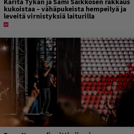
Karita Tykän ja Sami Saikkosen rakkaus
kukoistaa – vähäpukeista hempeilyä ja
leveitä virnistyksiä laiturilla