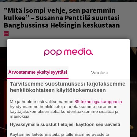
”Mitä isompi vehje, sen paremmin
kulkee” – Susanna Penttilä suuntasi
Bangbussinsa Helsingin keskustaan
Arvostamme yksityisyyttäsi
Valintasi
Tarvitsemme suostumuksesi tarjotaksemme
henkilökohtaisen käyttökokemuksen
Me ja huolellisesti valitsemamme
89 teknologiakumppania
hyödynnämme henkilötietoja tarjotaksemme paremman
käyttäjäkokemuksen sekä kohdentaaksemme sisältöä ja
mainoksia.
Hyväksymällä suostut tietojesi käyttöön seuraavasti
Käytämme laitetunnisteita ja tallennamme evästeitä