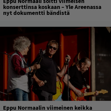
Eppu Normaali soitti viimeisen
konserttinsa koskaan – Yle Areenassa
nyt dokumentti bändistä
Eppu Normaalin viimeinen keikka