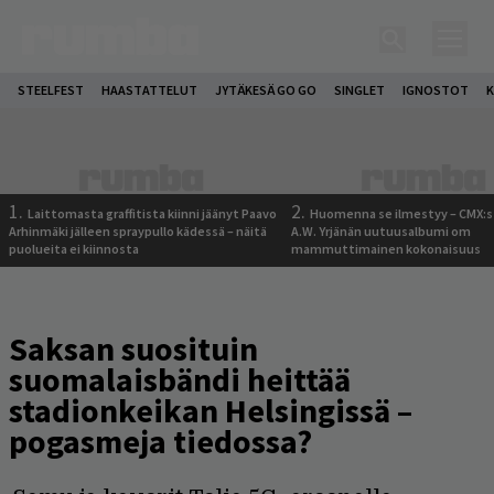
STEELFEST
HAASTATTELUT
JYTÄKESÄ GO GO
SINGLET
IGNOSTOT
K
1.
2.
Laittomasta graffitista kiinni jäänyt Paavo
Huomenna se ilmestyy – CMX:s
Arhinmäki jälleen spraypullo kädessä – näitä
A.W. Yrjänän uutuusalbumi om
puolueita ei kiinnosta
mammuttimainen kokonaisuus
Saksan suosituin
suomalaisbändi heittää
stadionkeikan Helsingissä –
pogasmeja tiedossa?