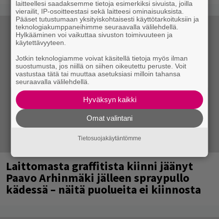
laitteellesi saadaksemme tietoja esimerkiksi sivuista, joilla
vierailit, IP-osoitteestasi sekä laitteesi ominaisuuksista.
Pääset tutustumaan yksityiskohtaisesti käyttötarkoituksiin ja
teknologiakumppaneihimme seuraavalla välilehdellä.
Hylkääminen voi vaikuttaa sivuston toimivuuteen ja
käytettävyyteen.
Jotkin teknologiamme voivat käsitellä tietoja myös ilman
suostumusta, jos niillä on siihen oikeutettu peruste. Voit
vastustaa tätä tai muuttaa asetuksiasi milloin tahansa
seuraavalla välilehdellä.
Hyväksyn kaikki
Omat valintani
Tietosuojakäytäntömme
Laittomasta graffitista kiinni jäänyt
Paavo Arhinmäki jälleen spraypullo
kädessä – näitä puolueita ei kiinnosta