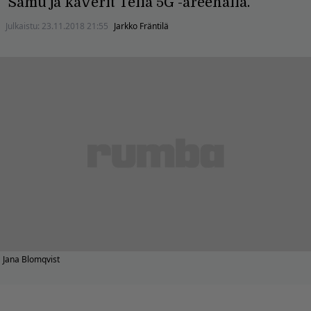
Samu ja kaverit Telia 5G -areenalla.
Julkaistu:
23.11.2018 21:55
Jarkko Fräntilä
Jana Blomqvist