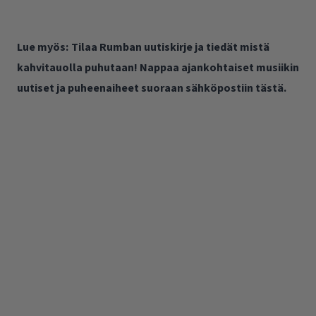
Lue myös:
Tilaa Rumban uutiskirje ja tiedät mistä
kahvitauolla puhutaan! Nappaa ajankohtaiset musiikin
uutiset ja puheenaiheet suoraan sähköpostiin tästä.