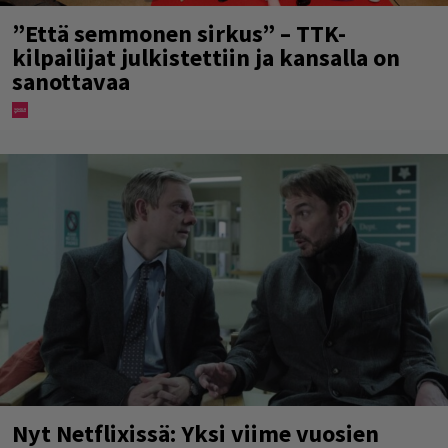
”Että semmonen sirkus” – TTK-
kilpailijat julkistettiin ja kansalla on
sanottavaa
Nyt Netflixissä: Yksi viime vuosien