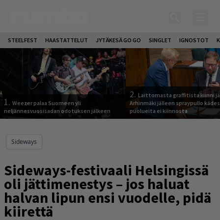
STEELFEST
HAASTATTELUT
JYTÄKESÄ GO GO
SINGLET
IGNOSTOT
K
2.
Laittomasta graffitista kiinni 
1.
Weezer palaa Suomeen yli
Arhinmäki jälleen spraypullo kädes
neljännesvuosisadan odotuksen jälkeen
puolueita ei kiinnosta
Sideways
Sideways-festivaali Helsingissä
oli jättimenestys – jos haluat
halvan lipun ensi vuodelle, pidä
kiirettä