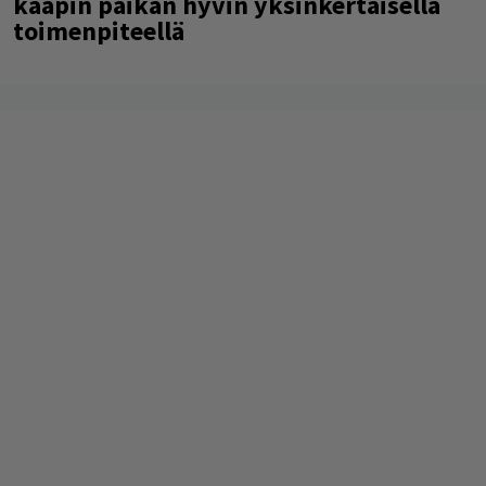
kaapin paikan hyvin yksinkertaisella
toimenpiteellä