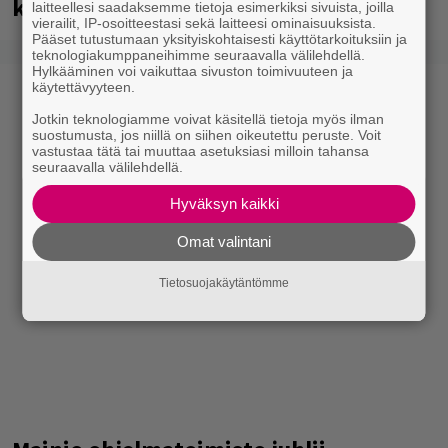
kädessä – näitä puolueita ei kiinnosta
laitteellesi saadaksemme tietoja esimerkiksi sivuista, joilla
vierailit, IP-osoitteestasi sekä laitteesi ominaisuuksista.
Pääset tutustumaan yksityiskohtaisesti käyttötarkoituksiin ja
teknologiakumppaneihimme seuraavalla välilehdellä.
Hylkääminen voi vaikuttaa sivuston toimivuuteen ja
käytettävyyteen.
Jotkin teknologiamme voivat käsitellä tietoja myös ilman
suostumusta, jos niillä on siihen oikeutettu peruste. Voit
vastustaa tätä tai muuttaa asetuksiasi milloin tahansa
seuraavalla välilehdellä.
Hyväksyn kaikki
Omat valintani
Tietosuojakäytäntömme