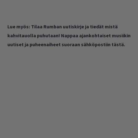
Lue myös:
Tilaa Rumban uutiskirje ja tiedät mistä
kahvitauolla puhutaan! Nappaa ajankohtaiset musiikin
uutiset ja puheenaiheet suoraan sähköpostiin tästä.