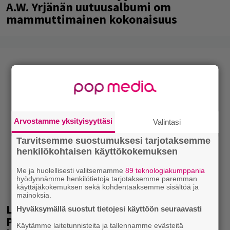
A.W. Yrjänän uutuusalbumi om
mammuttimainen kokonaisuus
Arvostamme yksityisyyttäsi
Valintasi
Tarvitsemme suostumuksesi tarjotaksemme
henkilökohtaisen käyttökokemuksen
Me ja huolellisesti valitsemamme
89 teknologiakumppania
hyödynnämme henkilötietoja tarjotaksemme paremman
käyttäjäkokemuksen sekä kohdentaaksemme sisältöä ja
mainoksia.
Laittomasta graffitista kiinni jäänyt
Hyväksymällä suostut tietojesi käyttöön seuraavasti
Paavo Arhinmäki jälleen spraypullo
Käytämme laitetunnisteita ja tallennamme evästeitä