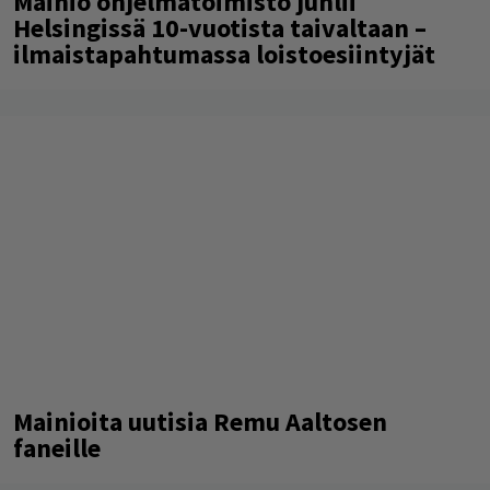
Mainio ohjelmatoimisto juhlii
Helsingissä 10-vuotista taivaltaan –
ilmaistapahtumassa loistoesiintyjät
Mainioita uutisia Remu Aaltosen
faneille