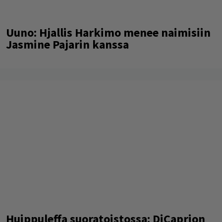
Uuno: Hjallis Harkimo menee naimisiin
Jasmine Pajarin kanssa
Huippuleffa suoratoistossa: DiCaprion