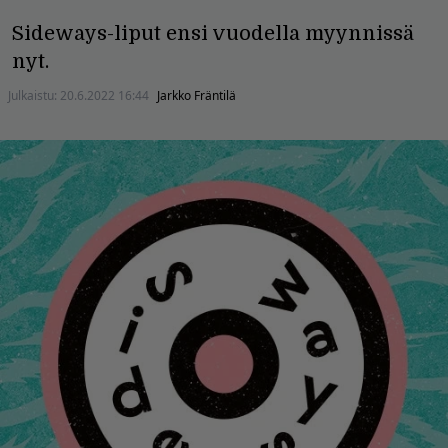
Sideways-liput ensi vuodella myynnissä
nyt.
Julkaistu:
20.6.2022 16:44
Jarkko Fräntilä