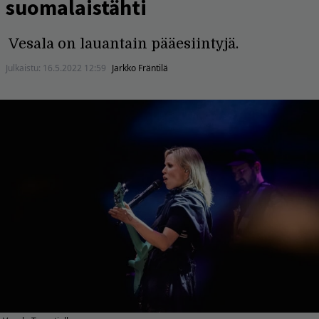
suomalaistähti
Vesala on lauantain pääesiintyjä.
Julkaistu:
16.5.2022 12:59
Jarkko Fräntilä