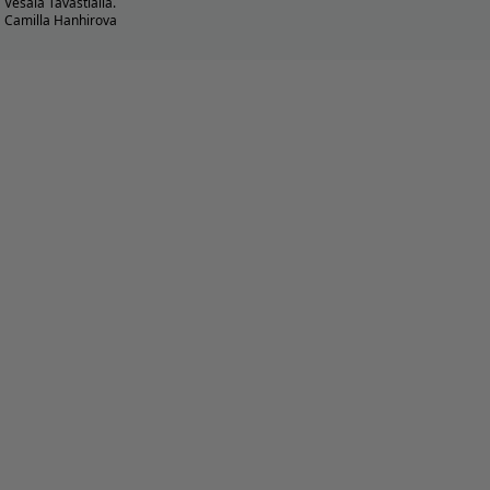
Vesala Tavastialla.
Camilla Hanhirova