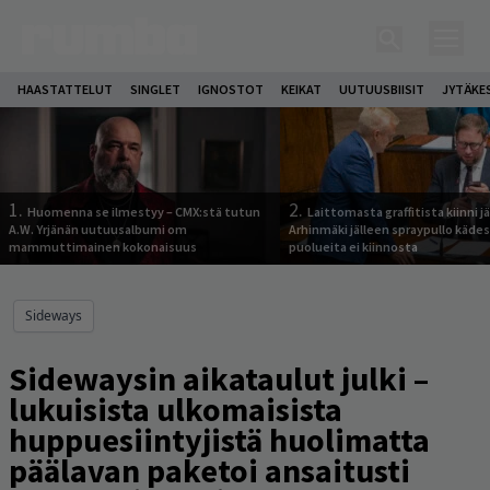
HAASTATTELUT
SINGLET
IGNOSTOT
KEIKAT
UUTUUSBIISIT
JYTÄKE
1.
2.
Huomenna se ilmestyy – CMX:stä tutun
Laittomasta graffitista kiinni 
A.W. Yrjänän uutuusalbumi om
Arhinmäki jälleen spraypullo kädes
mammuttimainen kokonaisuus
puolueita ei kiinnosta
Sideways
Sidewaysin aikataulut julki –
lukuisista ulkomaisista
huppuesiintyjistä huolimatta
päälavan paketoi ansaitusti