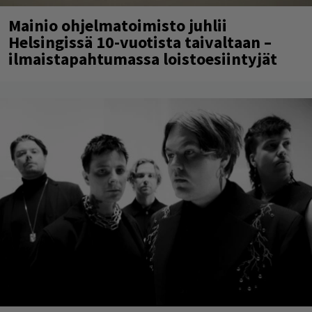
Mainio ohjelmatoimisto juhlii
Helsingissä 10-vuotista taivaltaan –
ilmaistapahtumassa loistoesiintyjät