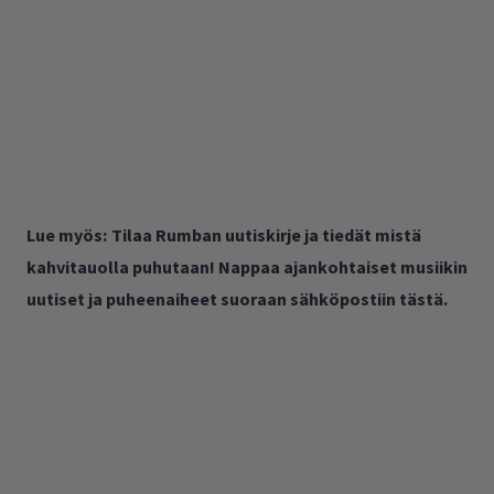
Lue myös:
Tilaa Rumban uutiskirje ja tiedät mistä
kahvitauolla puhutaan! Nappaa ajankohtaiset musiikin
uutiset ja puheenaiheet suoraan sähköpostiin tästä.