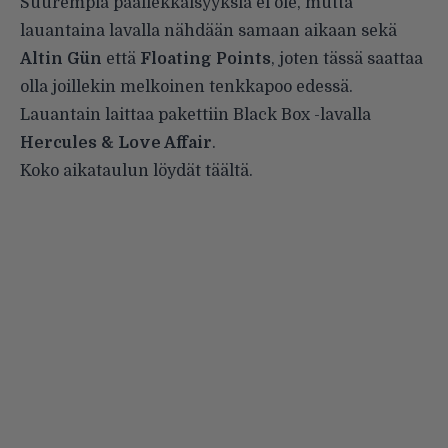
Suurempia päällekkäisyyksiä ei ole, mutta
lauantaina lavalla nähdään samaan aikaan sekä
Altin Gün
että
Floating Points
, joten tässä saattaa
olla joillekin melkoinen tenkkapoo edessä.
Lauantain laittaa pakettiin Black Box -lavalla
Hercules & Love Affair
.
Koko aikataulun löydät
täältä
.