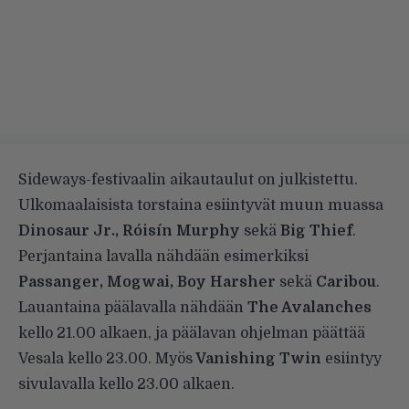
Sideways-festivaalin aikautaulut on julkistettu.
Ulkomaalaisista torstaina esiintyvät muun muassa
Dinosaur Jr., Róisín Murphy
sekä
Big Thief
.
Perjantaina lavalla nähdään esimerkiksi
Passanger, Mogwai, Boy Harsher
sekä
Caribou
.
Lauantaina päälavalla nähdään
The Avalanches
kello 21.00 alkaen, ja päälavan ohjelman päättää
Vesala kello 23.00. Myös
Vanishing Twin
esiintyy
sivulavalla kello 23.00 alkaen.