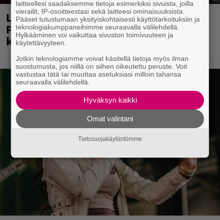
laitteellesi saadaksemme tietoja esimerkiksi sivuista, joilla
vierailit, IP-osoitteestasi sekä laitteesi ominaisuuksista.
Laittomasta graffitista kiinni jäänyt
Pääset tutustumaan yksityiskohtaisesti käyttötarkoituksiin ja
Paavo Arhinmäki jälleen spraypullo
teknologiakumppaneihimme seuraavalla välilehdellä.
Hylkääminen voi vaikuttaa sivuston toimivuuteen ja
kädessä – näitä puolueita ei kiinnosta
käytettävyyteen.
Jotkin teknologiamme voivat käsitellä tietoja myös ilman
suostumusta, jos niillä on siihen oikeutettu peruste. Voit
vastustaa tätä tai muuttaa asetuksiasi milloin tahansa
seuraavalla välilehdellä.
Hyväksyn kaikki
Omat valintani
Tietosuojakäytäntömme