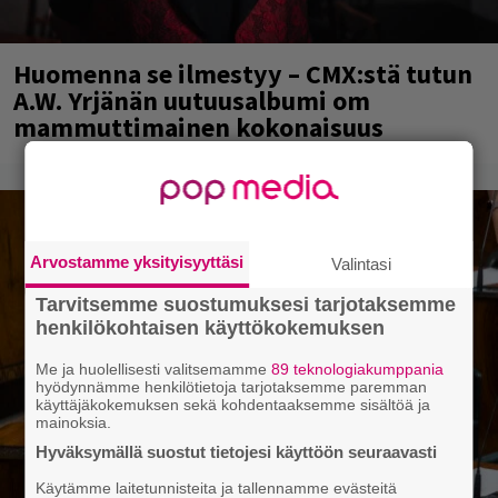
Huomenna se ilmestyy – CMX:stä tutun
A.W. Yrjänän uutuusalbumi om
mammuttimainen kokonaisuus
Arvostamme yksityisyyttäsi
Valintasi
Tarvitsemme suostumuksesi tarjotaksemme
henkilökohtaisen käyttökokemuksen
Me ja huolellisesti valitsemamme
89 teknologiakumppania
hyödynnämme henkilötietoja tarjotaksemme paremman
käyttäjäkokemuksen sekä kohdentaaksemme sisältöä ja
mainoksia.
Hyväksymällä suostut tietojesi käyttöön seuraavasti
Käytämme laitetunnisteita ja tallennamme evästeitä